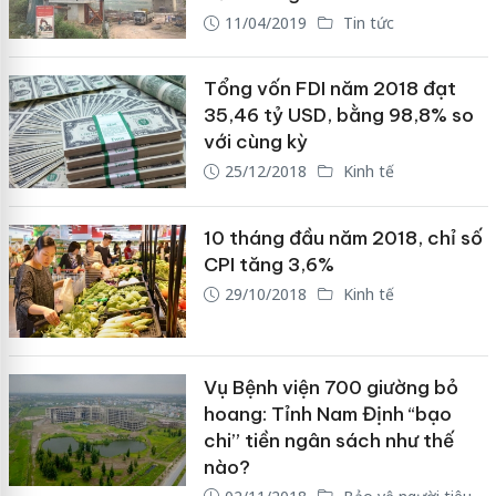
11/04/2019
Tin tức
Tổng vốn FDI năm 2018 đạt
35,46 tỷ USD, bằng 98,8% so
với cùng kỳ
25/12/2018
Kinh tế
10 tháng đầu năm 2018, chỉ số
CPI tăng 3,6%
29/10/2018
Kinh tế
Vụ Bệnh viện 700 giường bỏ
hoang: Tỉnh Nam Định “bạo
chi” tiền ngân sách như thế
nào?