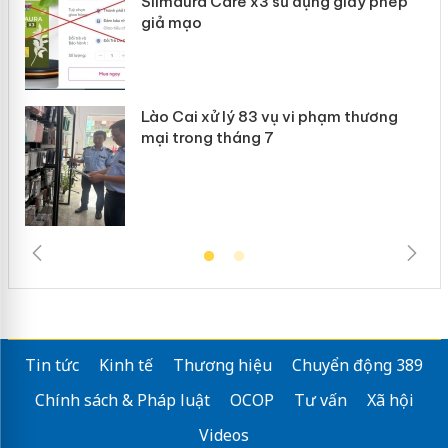
Slimaura Care x3 sử dụng giấy phép
giả mạo
Lào Cai xử lý 83 vụ vi phạm thương
mại trong tháng 7
Tin tức
Kinh tế
Thương hiệu
Chuyển động 389
Chính sách & Pháp luật
OCOP
Tư vấn
Xã hội
Videos