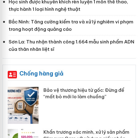
Học sinh được khuyến khích rèn luyện 1 môn thể thao,
thực hành 1 loại hình nghệ thuật
Bắc Ninh: Tăng cường kiểm tra và xử lý nghiêm vi phạm
trong hoạt động quảng cáo
Sơn La: Thu nhận thành công 1.664 mẫu sinh phẩm ADN
của thân nhân liệt sĩ
Chống hàng giả
àng
Bảo vệ thương hiệu từ gốc: Đừng để
“mất bò mới lo làm chuồng”
ản
Khẩn trương xác minh, xử lý sản phẩm
 án