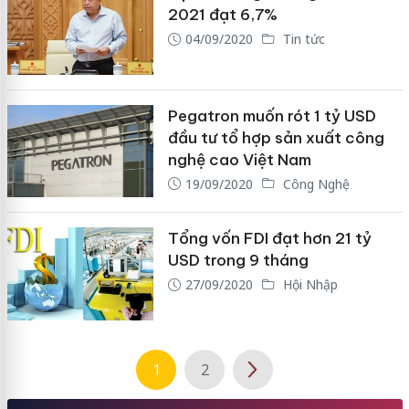
2021 đạt 6,7%
04/09/2020
Tin tức
Pegatron muốn rót 1 tỷ USD
đầu tư tổ hợp sản xuất công
nghệ cao Việt Nam
19/09/2020
Công Nghệ
Tổng vốn FDI đạt hơn 21 tỷ
USD trong 9 tháng
27/09/2020
Hội Nhập
1
2