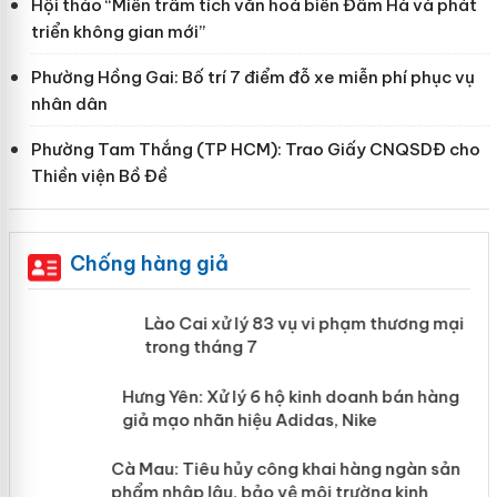
Hội thảo “Miền trầm tích văn hoá biển Đầm Hà và phát
triển không gian mới”
Phường Hồng Gai: Bố trí 7 điểm đỗ xe miễn phí phục vụ
nhân dân
Phường Tam Thắng (TP HCM): Trao Giấy CNQSDĐ cho
Thiền viện Bồ Đề
Chống hàng giả
 án
Lào Cai xử lý 83 vụ vi phạm thương
mại trong tháng 7
n
y
Hưng Yên: Xử lý 6 hộ kinh doanh bán