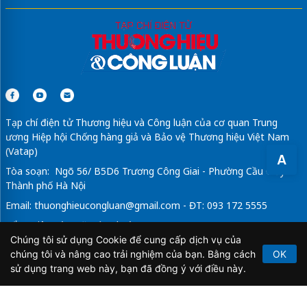
Tạp chí điện tử Thương hiệu và Công luận của cơ quan Trung
ương Hiệp hội Chống hàng giả và Bảo vệ Thương hiệu Việt Nam
(Vatap)
A
Tòa soạn: Ngõ 56/ B5D6 Trương Công Giai - Phường Cầu Giấy -
Thành phố Hà Nội
Email:
thuonghieucongluan@gmail.com
- ĐT: 093 172 5555
Tổng Biên Tập: Vũ Đức Thuận
Chúng tôi sử dụng Cookie để cung cấp dịch vụ của
Giấy phép hoạt động báo chí điện tử số 64/GP-BTTTT do Bộ
chúng tôi và nâng cao trải nghiệm của bạn. Bằng cách
OK
Thông tin và Truyền thông cấp ngày 21/2/2020.
sử dụng trang web này, bạn đã đồng ý với điều này.