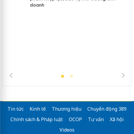
hàng giả mạo nhãn hiệu Adidas, Nike
Cà Mau: Tiêu hủy công khai hàng
ngàn sản phẩm nhập lậu, bảo vệ môi
trường kinh doanh
Tin tức
Kinh tế
Thương hiệu
Chuyển động 389
Chính sách & Pháp luật
OCOP
Tư vấn
Xã hội
Videos