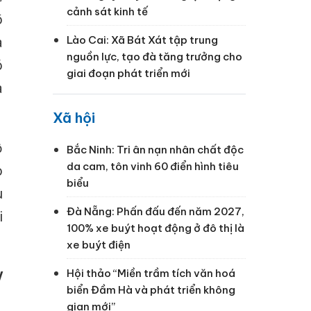
cảnh sát kinh tế
õ
a
Lào Cai: Xã Bát Xát tập trung
nguồn lực, tạo đà tăng trưởng cho
ó
giai đoạn phát triển mới
a
Xã hội
ộ
Bắc Ninh: Tri ân nạn nhân chất độc
da cam, tôn vinh 60 điển hình tiêu
o
biểu
u
Đà Nẵng: Phấn đấu đến năm 2027,
i
100% xe buýt hoạt động ở đô thị là
xe buýt điện
Hội thảo “Miền trầm tích văn hoá
V
biển Đầm Hà và phát triển không
gian mới”