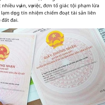
t nhiều vụ án, vụ việc, đơn tố giác tội phạm lừa
 lạm dụng tín nhiệm chiếm đoạt tài sản liên
 đất đai.