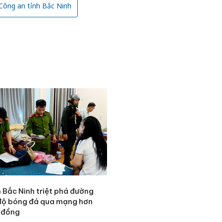
Công an tỉnh Bắc Ninh
Công an
tìm bị h
 Bắc Ninh triệt phá đường
án sản 
độ bóng đá qua mạng hơn
bán yến
ỷ đồng