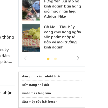
Hưng Yên: Xử lý 6 hộ
óa: Tìm bị
Th
kinh doanh bán hàng
g vụ án buôn
hạ
giả mạo nhãn hiệu
h sữa
bá
Adidas, Nike
 giả
Mo
Cà Mau: Tiêu hủy
g: Đối tượng
An
công khai hàng ngàn
 đường dây
ch
o thông
sản phẩm nhập lậu,
 giả tại Phú
bá
bảo vệ môi trường
 đầu thú
Qu
kinh doanh
ừa ký
o đảm
ếp tục
uyền,
iảm tai
dán phim cách nhiệt ô tô
cẩm nang nhà đất
n chặn
vinhomes làng vân
Sửa máy rửa bát bosch