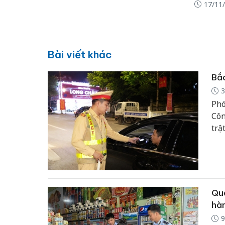
17/11
Bài viết khác
Bắc
3
Phó
Côn
trậ
phá
huy
nạn
Quả
hàn
9