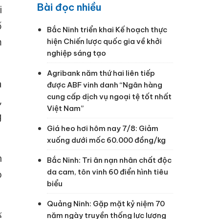
Bài đọc nhiều
i
ố
Bắc Ninh triển khai Kế hoạch thực
m
hiện Chiến lược quốc gia về khởi
nghiệp sáng tạo
Agribank năm thứ hai liên tiếp
a
được ABF vinh danh “Ngân hàng
cung cấp dịch vụ ngoại tệ tốt nhất
,
Việt Nam”
g
Giá heo hơi hôm nay 7/8: Giảm
xuống dưới mốc 60.000 đồng/kg
n
Bắc Ninh: Tri ân nạn nhân chất độc
da cam, tôn vinh 60 điển hình tiêu
o
biểu
Quảng Ninh: Gặp mặt kỷ niệm 70
ế
năm ngày truyền thống lực lượng