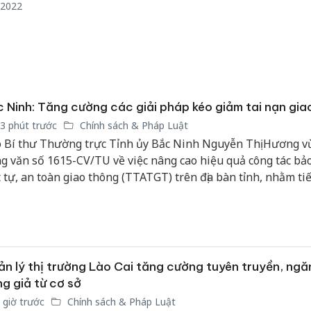
Thanh H
/2022
hại tron
bán bìn
Moyuum
An Gian
chủ mưu
 Ninh: Tăng cường các giải pháp kéo giảm tai nạn gia
bán hàng
Quốc ra
3 phút trước
Chính sách & Pháp Luật
 Bí thư Thường trực Tỉnh ủy Bắc Ninh Nguyễn Thị Hương v
g văn số 1615-CV/TU về việc nâng cao hiệu quả công tác bả
t tự, an toàn giao thông (TTATGT) trên địa bàn tỉnh, nhằm ti
t huy vai trò lãnh đạo của các cấp ủy, tổ chức đảng, chính q
 động sự vào cuộc của cả hệ thống chính trị, phấn đấu kéo g
 giao thông bền vững.
n lý thị trường Lào Cai tăng cường tuyên truyền, ngă
g giả từ cơ sở
 giờ trước
Chính sách & Pháp Luật