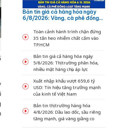
Bản tin giá cả hàng hóa ngày
6/8/2026: Vàng, cà phê đồng
loạt tăng mạnh
Toàn cảnh hành trình chặn đứng
35 tấn heo nhiễm chất cấm vào
TP.HCM
Bản tin giá cả hàng hóa ngày
ố
5/8/2026: Thị trường phân hóa,
nhiều mặt hàng chịu áp lực
Xuất nhập khẩu vượt 659,6 tỷ
y
USD: Tín hiệu tăng trưởng mạnh
i
của kinh tế Việt Nam
g
Bản tin thị trường hàng hóa
4/8/2026: Dầu lao dốc, sầu riêng
n
tăng mạnh, giá vàng giằng co