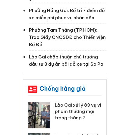
Phường Hồng Gai: Bố trí 7 điểm đỗ
xe miễn phí phục vụ nhân dân
Phường Tam Thắng (TP HCM):
Trao Giấy CNQSDĐ cho Thiền viện
Bồ Đề
Lào Cai chấp thuận chủ trương
đầu tư 3 dự án bãi đỗ xe tại Sa Pa
Chống hàng giả
 Thanh Hóa
Lào Cai xử lý 83 vụ vi
Cô
ại trong vụ
phạm thương mại
tìm
xuất, buôn
trong tháng 7
án
 sào giả
bá