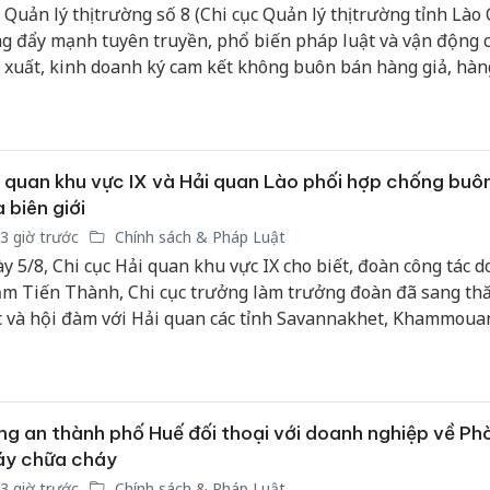
 Quản lý thị trường số 8 (Chi cục Quản lý thị trường tỉnh Lào 
g đẩy mạnh tuyên truyền, phổ biến pháp luật và vận động c
 xuất, kinh doanh ký cam kết không buôn bán hàng giả, hàng
g cấm và hàng hóa không rõ nguồn gốc xuất xứ. Hoạt động
g cao ý thức chấp hành pháp luật, góp phần xây dựng môi 
h doanh minh bạch và bảo vệ quyền lợi người tiêu dùng.
 quan khu vực IX và Hải quan Lào phối hợp chống buôn
 biên giới
3 giờ trước
Chính sách & Pháp Luật
y 5/8, Chi cục Hải quan khu vực IX cho biết, đoàn công tác d
m Tiến Thành, Chi cục trưởng làm trưởng đoàn đã sang th
c và hội đàm với Hải quan các tỉnh Savannakhet, Khammoua
avan (CHDCND Lào) tại tỉnh Savannakhet.
g an thành phố Huế đối thoại với doanh nghiệp về Ph
áy chữa cháy
3 giờ trước
Chính sách & Pháp Luật