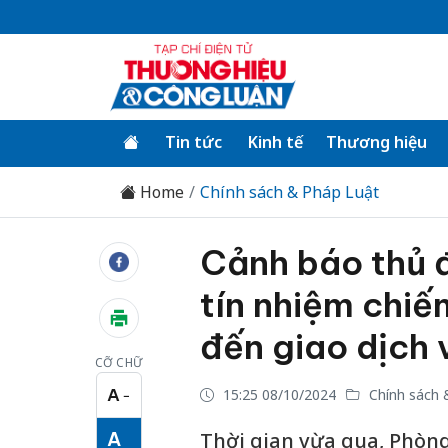
Tin tức
Kinh tế
Thương hiệu
Home
Chính sách & Pháp Luật
Cảnh báo thủ 
tín nhiệm chiế
đến giao dịch 
CỠ CHỮ
A
15:25 08/10/2024
Chính sách 
−
Cỡ chữ nhỏ
A
Thời gian vừa qua, Phòng