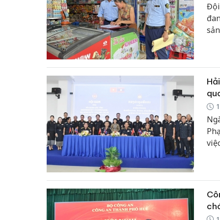
Đội
đan
sản
hàn
nân
kin
Hải
qua
1
Ngà
Phạ
việ
Sal
Côn
ch
1