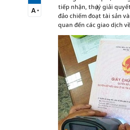
Cỡ chữ vừa
tiếp nhận, thụ lý giải quyế
A
+
Cỡ chữ lớn
đảo chiếm đoạt tài sản và
quan đến các giao dịch về