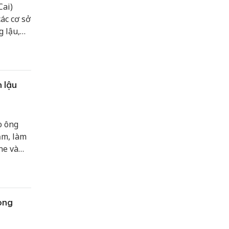
Cai)
ác cơ sở
 lậu,
 nhằm
trường
 lậu
o ông
ăm, làm
ne và
òng