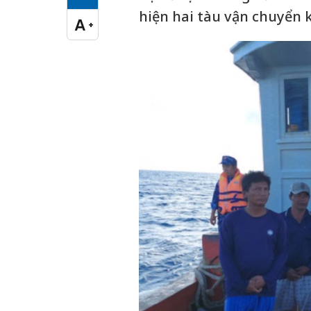
Cỡ chữ vừa
hiện hai tàu vận chuyển k
A
+
Cỡ chữ lớn