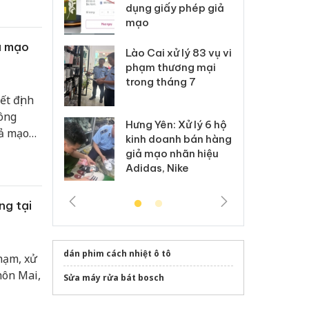
môi trường
dụng giấy phép giả
bả
anh
mạo
ki
ả mạo
 Thanh Hóa
Lào Cai xử lý 83 vụ vi
Cô
ại trong vụ
phạm thương mại
tìm
xuất, buôn
trong tháng 7
án
 sào giả
bá
ết định
công
Hưng Yên: Xử lý 6 hộ
óa: Tìm bị
Th
iả mạo
kinh doanh bán hàng
g vụ án buôn
hạ
n 549
giả mạo nhãn hiệu
h sữa
bá
Adidas, Nike
 giả
Mo
ng tại
dán phim cách nhiệt ô tô
phạm, xử
hôn Mai,
Sửa máy rửa bát bosch