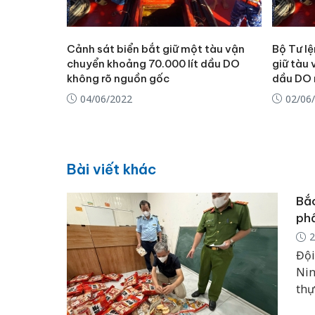
Cảnh sát biển bắt giữ một tàu vận
Bộ Tư l
chuyển khoảng 70.000 lít dầu DO
giữ tàu 
không rõ nguồn gốc
dầu DO 
04/06/2022
02/06
Bài viết khác
Bắc
phẩ
2
Đội
Nin
thự