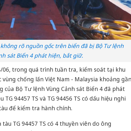
không rõ nguồn gốc trên biển đã bị Bộ Tư lệnh
h sát Biển 4 phát hiện, bắt giữ.
4/06, trong quá trình tuần tra, kiểm soát tại khu
c vùng chống lấn Việt Nam - Malaysia khoảng gầ
ăng của Bộ Tư lệnh Vùng Cảnh sát Biển 4 đã phát
ệu TG 94457 TS và TG 94456 TS có dấu hiệu nghi
tàu để kiểm tra hành chính.
ên tàu TG 94457 TS có 4 thuyền viên do ông