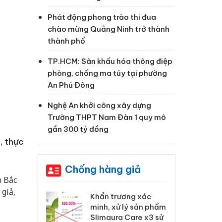
Phát động phong trào thi đua
chào mừng Quảng Ninh trở thành
thành phố
TP.HCM: Sân khấu hóa thông điệp
phòng, chống ma túy tại phường
An Phú Đông
Nghệ An khởi công xây dựng
Trường THPT Nam Đàn 1 quy mô
gần 300 tỷ đồng
, thực
Chống hàng giả
h Bắc
giả,
 Tiêu hủy
Khẩn trương xác
Cà
ai hàng ngàn
minh, xử lý sản phẩm
cô
m nhập lậu,
Slimaura Care x3 sử
sả