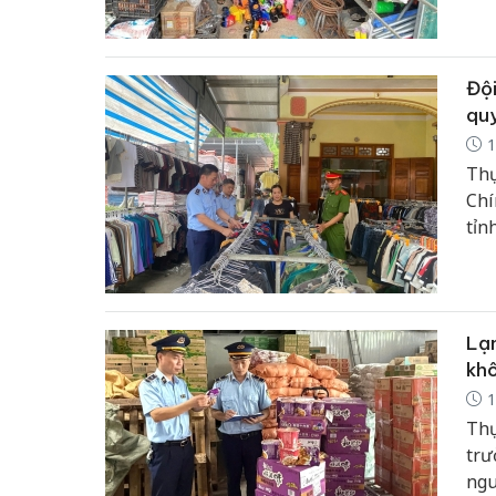
Đội
quy
1
Thự
Chí
tỉn
tra
Quả
phá
bảo
Lạn
làn
khô
1
Thự
trư
ngu