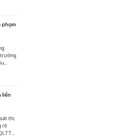
m phạm
ng
 trường
ấu
uệ, Đội
các biện
p phần
 doanh
 liền
át thị
 rõ
 QLTT