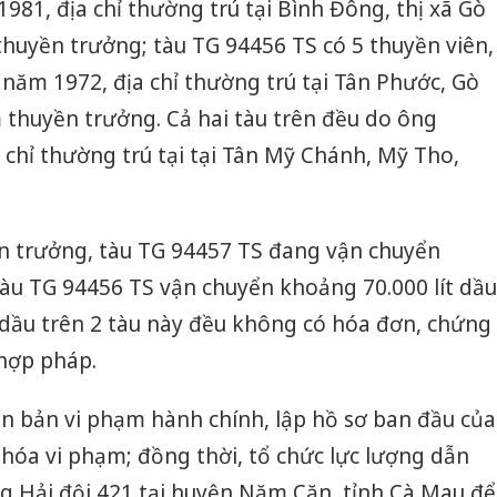
981, địa chỉ thường trú tại Bình Đông, thị xã Gò
thuyền trưởng; tàu TG 94456 TS có 5 thuyền viên,
năm 1972, địa chỉ thường trú tại Tân Phước, Gò
 thuyền trưởng. Cả hai tàu trên đều do ông
chỉ thường trú tại tại Tân Mỹ Chánh, Mỹ Tho,
ền trưởng, tàu TG 94457 TS đang vận chuyển
tàu TG 94456 TS vận chuyển khoảng 70.000 lít dầu
dầu trên 2 tàu này đều không có hóa đơn, chứng
hợp pháp.
ên bản vi phạm hành chính, lập hồ sơ ban đầu của
 hóa vi phạm; đồng thời, tổ chức lực lượng dẫn
ng Hải đội 421 tại huyện Năm Căn, tỉnh Cà Mau để