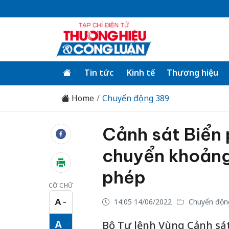
Tin tức
Kinh tế
Thương hiệu
Home
Chuyển động 389
Cảnh sát Biển 
chuyển khoảng 
phép
CỠ CHỮ
A
14:05 14/06/2022
Chuyển độn
−
Cỡ chữ nhỏ
A
Bộ Tư lệnh Vùng Cảnh sát 