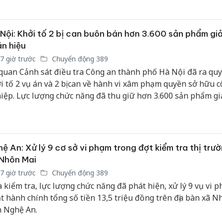
bảo vệ 
kinh do
Nội: Khởi tố 2 bị can buôn bán hơn 3.600 sản phẩm gi
Công an
n hiệu
tìm bị h
7 giờ trước
Chuyển động 389
án sản 
bán yến
quan Cảnh sát điều tra Công an thành phố Hà Nội đã ra quy
i tố 2 vụ án và 2 bị can về hành vi xâm phạm quyền sở hữu 
Thanh H
iệp. Lực lượng chức năng đã thu giữ hơn 3.600 sản phẩm g
hại tron
n hiệu tại khu vực xã Phù Đổng, với tổng trị giá vi phạm hơ
bán bìn
ệu đồng.
Moyuum
ệ An: Xử lý 9 cơ sở vi phạm trong đợt kiểm tra thị trườ
Nhôn Mai
7 giờ trước
Chuyển động 389
 kiểm tra, lực lượng chức năng đã phát hiện, xử lý 9 vụ vi 
t hành chính tổng số tiền 13,5 triệu đồng trên địa bàn xã N
h Nghệ An.