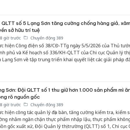
 QLTT số 5 Lạng Sơn tăng cường chống hàng giả, xâ
ền sở hữu trí tuệ
8 giờ trước
Chuyển động 389
c hiện Công điện số 38/CĐ-TTg ngày 5/5/2026 của Thủ tướ
nh phủ và Kế hoạch số 336/KH-QLTT của Chi cục Quản lý thị
h Lạng Sơn về tập trung triển khai quyết liệt các giải pháp đ
nh, ngăn chặn và xử lý hành vi xâm phạm quyền sở hữu trí t
n lý thị trường (QLTT) số 5 đã chủ động triển khai đồng bộ 
p nghiệp vụ, tăng cường kiểm tra, kiểm soát thị trường, gó
 vệ quyền lợi người tiêu dùng và xây dựng môi trường kinh
g Sơn: Đội QLTT số 1 thu giữ hơn 1.000 sản phẩm mì ăn
h mạnh trên địa bàn.
ng rõ nguồn gốc
8 giờ trước
Chuyển động 389
c hiện công tác quản lý địa bàn, tăng cường kiểm tra, kiểm so
ờng nhằm ngăn chặn thực phẩm nhập lậu, thực phẩm không
ồn gốc xuất xứ, Đội Quản lý thị trường (QLTT) số 1, Chi cục