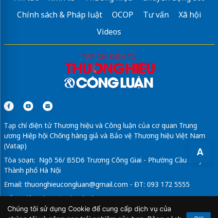
Chính sách & Pháp luật
OCOP
Tư vấn
Xã hội
Videos
Tạp chí điện tử Thương hiệu và Công luận của cơ quan Trung
ương Hiệp hội Chống hàng giả và Bảo vệ Thương hiệu Việt Nam
(Vatap)
A
Tòa soạn: Ngõ 56/ B5D6 Trương Công Giai - Phường Cầu Giấy -
Thành phố Hà Nội
Email:
thuonghieucongluan@gmail.com
- ĐT: 093 172 5555
Tổng Biên Tập: Vũ Đức Thuận
Chúng tôi sử dụng Cookie để cung cấp dịch vụ của
Giấy phép hoạt động báo chí điện tử số 64/GP-BTTTT do Bộ