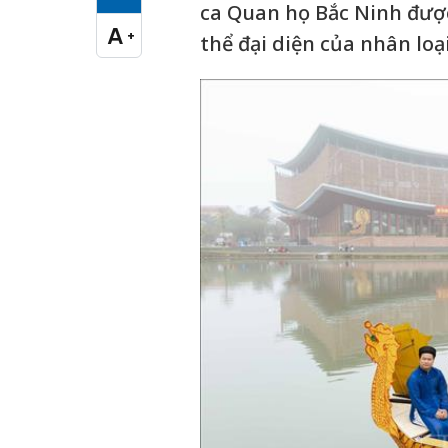
Cỡ chữ vừa
ca Quan họ Bắc Ninh được
A
+
thể đại diện của nhân loại
Cỡ chữ lớn