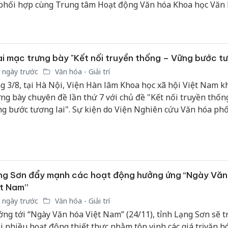
phối hợp cùng Trung tâm Hoạt động Văn hóa Khoa học Văn
c Tử Giám tổ chức.
i mạc trưng bày "Kết nối truyền thống – Vững bước tư
 ngày trước
Văn hóa - Giải trí
g 3/8, tại Hà Nội, Viện Hàn lâm Khoa học xã hội Việt Nam k
ng bày chuyên đề lần thứ 7 với chủ đề "Kết nối truyền thốn
g bước tương lai". Sự kiện do Viện Nghiên cứu Văn hóa ph
n Văn học và Văn phòng Viện Hàn lâm tổ chức, nhằm giới th
ng thành tựu nghiên cứu tiêu biểu, lan tỏa các giá trị văn h
 Việt Nam và đưa tri thức khoa học xã hội đến gần hơn với 
ng.
ng Sơn đẩy mạnh các hoạt động hưởng ứng “Ngày Văn
ệt Nam”
 ngày trước
Văn hóa - Giải trí
ng tới “Ngày Văn hóa Việt Nam” (24/11), tỉnh Lạng Sơn sẽ t
i nhiều hoạt động thiết thực nhằm tôn vinh các giá trị văn h