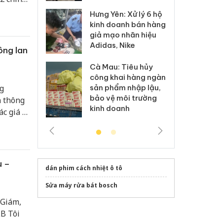
Hưng Yên: Xử lý 6 hộ
óa: Tìm bị
Th
kinh doanh bán hàng
g vụ án buôn
hạ
giả mạo nhãn hiệu
h sữa
bá
Adidas, Nike
 giả
Mo
ông lan
Cà Mau: Tiêu hủy
g: Đối tượng
An
công khai hàng ngàn
 đường dây
ch
sản phẩm nhập lậu,
g
 giả tại Phú
bá
bảo vệ môi trường
n thông
 đầu thú
Qu
kinh doanh
 giá trị
hế hệ
u –
dán phim cách nhiệt ô tô
Sửa máy rửa bát bosch
 Giám,
LB Tôi