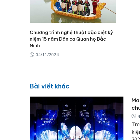
Chương trình nghệ thuật đặc biệt kỷ
niệm 15 năm Dân ca Quan họ Bắc
Ninh
04/11/2024
Bài viết khác
Mae
chu
4
Tro
kiệ
202