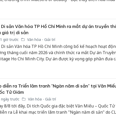
c được công bố.
Thanh H
hại tron
bán bìn
Moyuum
 Di sản Văn hóa TP Hồ Chí Minh ra mắt dự án truyền th
 giá trị di sản
An Gian
1 giờ trước
Văn hóa - Giải trí
chủ mưu
 Di sản Văn hóa TP Hồ Chí Minh công bố kế hoạch hoạt độn
bán hàng
ng tháng cuối năm 2026 và chính thức ra mắt Dự án Truyề
Quốc ra
itage Ho Chi Minh City. Dự án được kỳ vọng góp phần đưa các
sản của thành phố đến gần hơn với công chúng, đặc biệt là t
, thông qua các nền tảng truyền thông số.
 diễn ra Triển lãm tranh "Ngàn năm di sản" tại Văn Miế
ốc Tử Giám
 ngày trước
Văn hóa - Giải trí
y 8/8 tới đây, Di tích Quốc gia đặc biệt Văn Miếu – Quốc Tử
diễn ra Lễ khai mạc triển lãm tranh "Ngàn năm di sản" do C