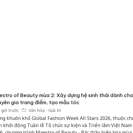
stro of Beauty mùa 2: Xây dựng hệ sinh thái dành ch
yên gia trang điểm, tạo mẫu tóc
 giờ trước
Văn hóa - Giải trí
Công an
tìm bị h
ng khuôn khổ Global Fashion Week All Stars 2026, thuộc ch
án sản 
n khởi động Tuần lễ Tổ chức sự kiện và Triển lãm Việt Nam
bán yến
6, chương trình Maestro of Beauty - Bậc thầy biến hóa mùa 