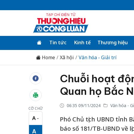
Tin tức
Kinh tế
Thương hiệu
Home
Xã hội
Văn hóa - Giải trí
Chuỗi hoạt độ
Quan họ Bắc N
06:35 09/11/2024
Văn hóa - Giả
CỠ CHỮ
A
Phó Chủ tịch UBND tỉnh 
−
Cỡ chữ nhỏ
báo số 181/TB-UBND về lị
A