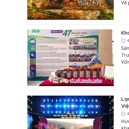
Vẽ 
Quố
Kha
4
Sán
Trư
Vữn
Việ
nhữ
học
chú
Lạ
Vi
4
Hướ
kha