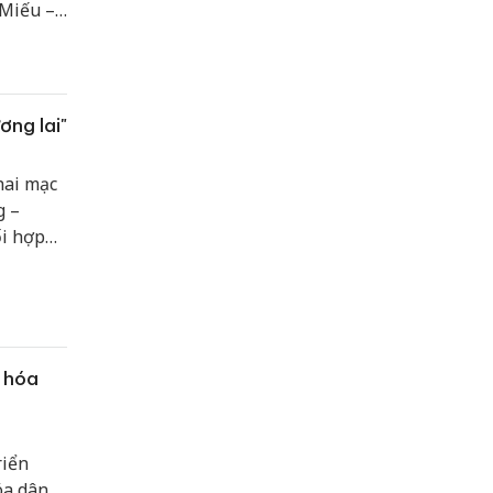
 Miếu –
ơng lai"
hai mạc
g –
ối hợp
iệu
óa, văn
công
 hóa
riển
óa dân