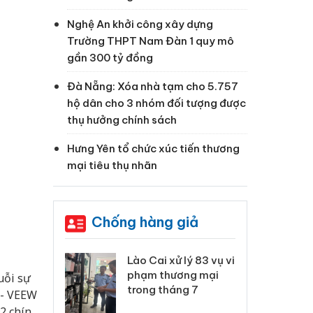
Nghệ An khởi công xây dựng
Trường THPT Nam Đàn 1 quy mô
gần 300 tỷ đồng
Đà Nẵng: Xóa nhà tạm cho 5.757
hộ dân cho 3 nhóm đối tượng được
thụ hưởng chính sách
Hưng Yên tổ chức xúc tiến thương
mại tiêu thụ nhãn
Chống hàng giả
o
 Thanh Hóa
Lào Cai xử lý 83 vụ vi
Cô
ại trong vụ
phạm thương mại
tìm
uỗi sự
xuất, buôn
trong tháng 7
án
 - VEEW
 sào giả
bá
2 chính