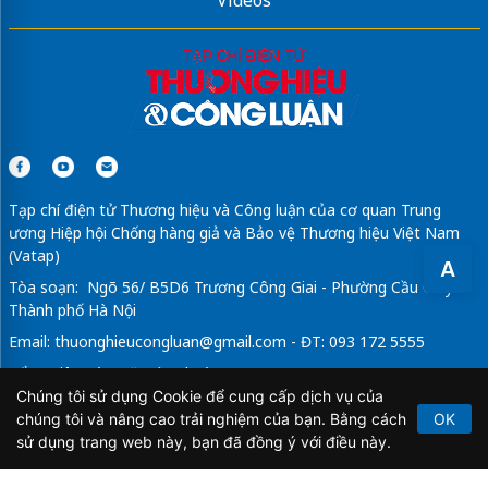
Videos
Tạp chí điện tử Thương hiệu và Công luận của cơ quan Trung
ương Hiệp hội Chống hàng giả và Bảo vệ Thương hiệu Việt Nam
(Vatap)
A
Tòa soạn: Ngõ 56/ B5D6 Trương Công Giai - Phường Cầu Giấy -
Thành phố Hà Nội
Email:
thuonghieucongluan@gmail.com
- ĐT: 093 172 5555
Tổng Biên Tập: Vũ Đức Thuận
Chúng tôi sử dụng Cookie để cung cấp dịch vụ của
Giấy phép hoạt động báo chí điện tử số 64/GP-BTTTT do Bộ
chúng tôi và nâng cao trải nghiệm của bạn. Bằng cách
OK
Thông tin và Truyền thông cấp ngày 21/2/2020.
sử dụng trang web này, bạn đã đồng ý với điều này.