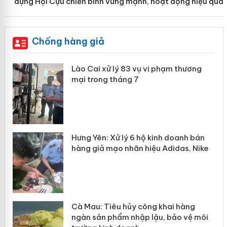
dựng Hội Cựu chiến binh vững mạnh, hoạt động hiệu quả
Chống hàng giả
 án
Lào Cai xử lý 83 vụ vi phạm thương
mại trong tháng 7
n
y
Hưng Yên: Xử lý 6 hộ kinh doanh bán
hàng giả mạo nhãn hiệu Adidas, Nike
Cà Mau: Tiêu hủy công khai hàng
ngàn sản phẩm nhập lậu, bảo vệ môi