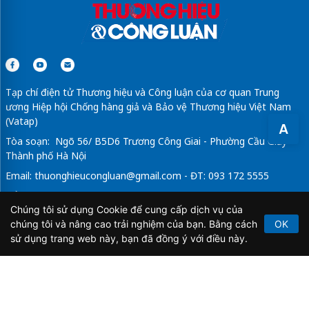
Tạp chí điện tử Thương hiệu và Công luận của cơ quan Trung
ương Hiệp hội Chống hàng giả và Bảo vệ Thương hiệu Việt Nam
(Vatap)
A
Tòa soạn: Ngõ 56/ B5D6 Trương Công Giai - Phường Cầu Giấy -
Thành phố Hà Nội
Email:
thuonghieucongluan@gmail.com
- ĐT: 093 172 5555
Tổng Biên Tập: Vũ Đức Thuận
Chúng tôi sử dụng Cookie để cung cấp dịch vụ của
Giấy phép hoạt động báo chí điện tử số 64/GP-BTTTT do Bộ
chúng tôi và nâng cao trải nghiệm của bạn. Bằng cách
OK
Thông tin và Truyền thông cấp ngày 21/2/2020.
sử dụng trang web này, bạn đã đồng ý với điều này.
Copyright © 2026
TẠP CHÍ THƯƠNG HIỆU & CÔNG