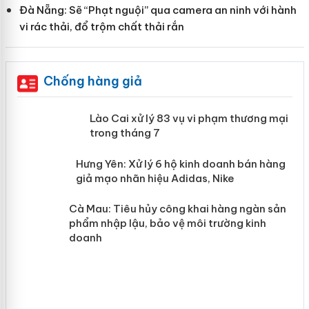
Đà Nẵng: Sẽ “Phạt nguội” qua camera an ninh với hành
vi rác thải, đổ trộm chất thải rắn
Chống hàng giả
 án
Lào Cai xử lý 83 vụ vi phạm thương
mại trong tháng 7
n
y
Hưng Yên: Xử lý 6 hộ kinh doanh bán
hàng giả mạo nhãn hiệu Adidas, Nike
Cà Mau: Tiêu hủy công khai hàng