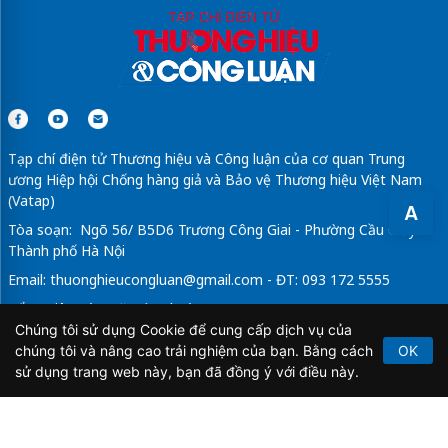
Tạp chí điện tử Thương hiệu và Công luận của cơ quan Trung
ương Hiệp hội Chống hàng giả và Bảo vệ Thương hiệu Việt Nam
(Vatap)
A
Tòa soạn: Ngõ 56/ B5D6 Trương Công Giai - Phường Cầu Giấy -
Thành phố Hà Nội
Email:
thuonghieucongluan@gmail.com
- ĐT: 093 172 5555
Tổng Biên Tập: Vũ Đức Thuận
Chúng tôi sử dụng Cookie để cung cấp dịch vụ của
Giấy phép hoạt động báo chí điện tử số 64/GP-BTTTT do Bộ
chúng tôi và nâng cao trải nghiệm của bạn. Bằng cách
OK
Thông tin và Truyền thông cấp ngày 21/2/2020.
sử dụng trang web này, bạn đã đồng ý với điều này.