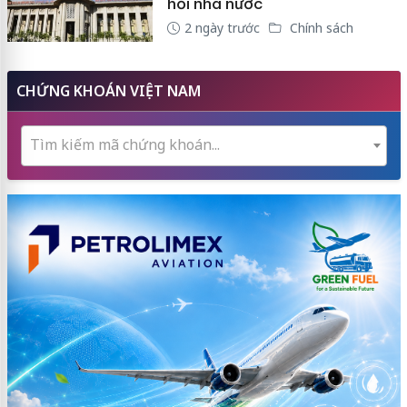
hối nhà nước
2 ngày trước
Chính sách
CHỨNG KHOÁN VIỆT NAM
Tìm kiếm mã chứng khoán...