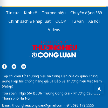
Tin tức
Kinh tế
Thương hiệu
Chuyển động 389
Chính sách & Pháp luật
OCOP
Tư vấn
Xã hội
Videos
Tạp chí điện tử Thương hiệu và Công luận của cơ quan Trung
ương Hiệp hội Chống hàng giả và Bảo vệ Thương hiệu Việt Nam
(Vatap)
A
Tòa soạn: Ngõ 56/ B5D6 Trương Công Giai - Phường Cầu Giấy -
Thành phố Hà Nội
Email:
thuonghieucongluan@gmail.com
- ĐT: 093 172 5555