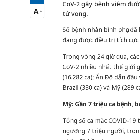
Cỡ chữ vừa
CoV-2 gây bệnh viêm đườ
A
+
tử vong.
Cỡ chữ lớn
Số bệnh nhân bình phục đã 
đang được điều trị tích cực
Trong vòng 24 giờ qua, các
CoV-2 nhiều nhất thế giới g
(16.282 ca); Ấn Độ dẫn đầu v
Brazil (330 ca) và Mỹ (289 ca
Mỹ: Gần 7 triệu ca bệnh, b
Tổng số ca mắc COVID-19 tạ
ngưỡng 7 triệu người, tron