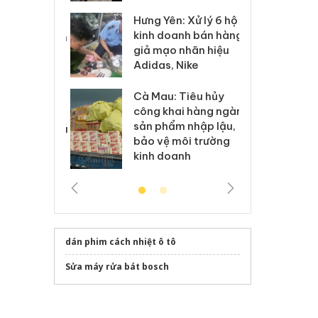
Hưng Yên: Xử lý 6 hộ
óa: Tìm bị
Th
kinh doanh bán hàng
g vụ án buôn
hạ
giả mạo nhãn hiệu
h sữa
bá
Adidas, Nike
 giả
Mo
Cà Mau: Tiêu hủy
g: Đối tượng
An
công khai hàng ngàn
 đường dây
ch
sản phẩm nhập lậu,
 giả tại Phú
bá
bảo vệ môi trường
 đầu thú
Qu
kinh doanh
dán phim cách nhiệt ô tô
Sửa máy rửa bát bosch