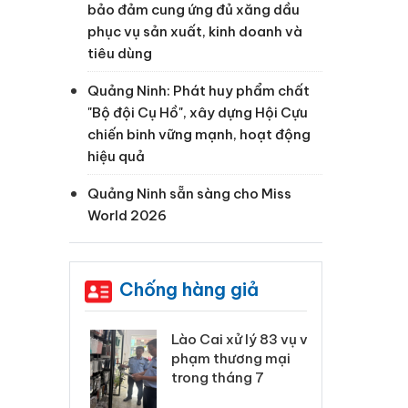
bảo đảm cung ứng đủ xăng dầu
phục vụ sản xuất, kinh doanh và
tiêu dùng
Quảng Ninh: Phát huy phẩm chất
"Bộ đội Cụ Hồ", xây dựng Hội Cựu
chiến binh vững mạnh, hoạt động
hiệu quả
Quảng Ninh sẵn sàng cho Miss
World 2026
Chống hàng giả
 Thanh Hóa
Lào Cai xử lý 83 vụ vi
Cô
ại trong vụ
phạm thương mại
tìm
xuất, buôn
trong tháng 7
án
 sào giả
bá