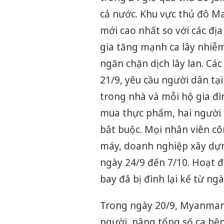
cả nước. Khu vực thủ đô Ma
mới cao nhất so với các đị
gia tăng mạnh ca lây nhi
ngăn chặn dịch lây lan. Các
21/9, yêu cầu người dân tạ
trong nhà và mỗi hộ gia đì
mua thực phẩm, hai người 
bắt buộc. Mọi nhân viên côn
máy, doanh nghiệp xây dựn
ngày 24/9 đến 7/10. Hoạt đ
bay đã bị đình lại kể từ ng
Trong ngày 20/9, Myanmar 
người, nâng tổng số ca bện