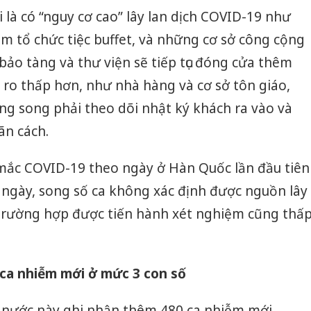
 là có “nguy cơ cao” lây lan dịch COVID-19 như
âm tổ chức tiệc buffet, và những cơ sở công cộng
ảo tàng và thư viện sẽ tiếp tục đóng cửa thêm
i ro thấp hơn, như nhà hàng và cơ sở tôn giáo,
g song phải theo dõi nhật ký khách ra vào và
̃n cách.
ắc COVID-19 theo ngày ở Hàn Quốc lần đầu tiên
 ngày, song số ca không xác định được nguồn lây
trường hợp được tiến hành xét nghiệm cũng thấ
p ca nhiễm mới ở mức 3 con số
, nước này ghi nhận thêm 480 ca nhiễm mới,