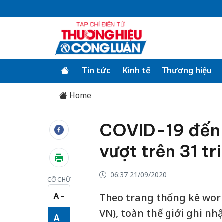
Tin tức
Kinh tế
Thương hiệu
Home
COVID-19 đến 
vượt trên 31 tr
06:37 21/09/2020
CỠ CHỮ
A
Theo trang thống kê worl
−
Cỡ chữ nhỏ
VN), toàn thế giới ghi nh
A