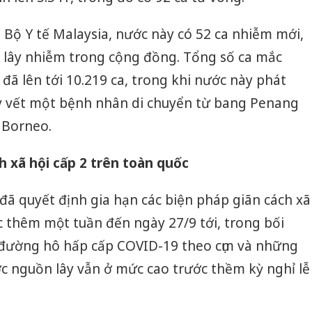
Thanh H
Bộ Y tế Malaysia, nước này có 52 ca nhiễm mới,
hại tron
bán bìn
 lây nhiễm trong cộng đồng. Tổng số ca mắc
Moyuum
đã lên tới 10.219 ca, trong khi nước này phát
An Gian
uy vết một bệnh nhân di chuyển từ bang Penang
chủ mưu
 Borneo.
bán hàng
Quốc ra
h xã hội cấp 2 trên toàn quốc
 quyết định gia hạn các biện pháp giãn cách xã
c thêm một tuần đến ngày 27/9 tới, trong bối
 đường hô hấp cấp COVID-19 theo cụm và những
c nguồn lây vẫn ở mức cao trước thềm kỳ nghỉ lễ