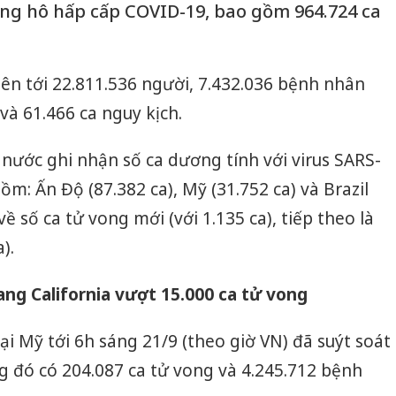
ng hô hấp cấp COVID-19, bao gồm 964.724 ca
lên tới 22.811.536 người, 7.432.036 bệnh nhân
 và 61.466 ca nguy kịch.
 nước ghi nhận số ca dương tính với virus SARS-
ồm: Ấn Độ (87.382 ca), Mỹ (31.752 ca) và Brazil
ề số ca tử vong mới (với 1.135 ca), tiếp theo là
).
ang California vượt 15.000 ca tử vong
i Mỹ tới 6h sáng 21/9 (theo giờ VN) đã suýt soát
g đó có 204.087 ca tử vong và 4.245.712 bệnh