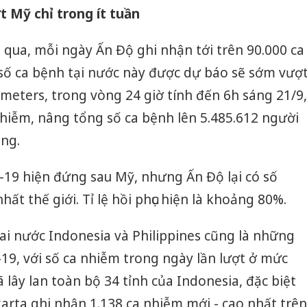
t Mỹ chỉ trong ít tuần
 qua, mỗi ngày Ấn Độ ghi nhận tới trên 90.000 ca
 số ca bệnh tại nước này được dự báo sẽ sớm vượ
eters, trong vòng 24 giờ tính đến 6h sáng 21/9,
hiễm, nâng tổng số ca bệnh lên 5.485.612 người
ong.
19 hiện đứng sau Mỹ, nhưng Ấn Độ lại có số
hất thế giới. Tỉ lệ hồi phục hiện là khoảng 80%.
ai nước Indonesia và Philippines cũng là những
9, với số ca nhiễm trong ngày lần lượt ở mức
ã lây lan toàn bộ 34 tỉnh của Indonesia, đặc biệt
karta ghi nhận 1.138 ca nhiễm mới - cao nhất trên