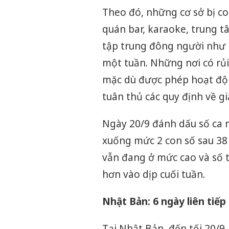
Theo đó, những cơ sở bị coi
quán bar, karaoke, trung t
tập trung đông người như b
một tuần. Những nơi có rủ
mặc dù được phép hoạt độn
tuân thủ các quy định về gia
Ngày 20/9 đánh dấu số ca m
xuống mức 2 con số sau 38
vẫn đang ở mức cao và số 
hơn vào dịp cuối tuần.
Nhật Bản: 6 ngày liên tiế
Tại Nhật Bản, đến tối 20/9