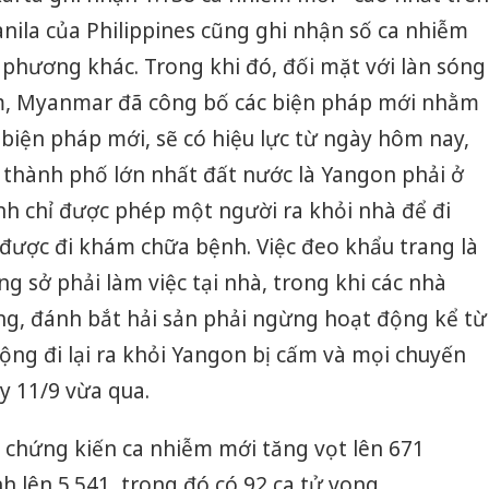
nila của Philippines cũng ghi nhận số ca nhiễm
a phương khác. Trong khi đó, đối mặt với làn sóng
ễm, Myanmar đã công bố các biện pháp mới nhằm
 biện pháp mới, sẽ có hiệu lực từ ngày hôm nay,
i thành phố lớn nhất đất nước là Yangon phải ở
nh chỉ được phép một người ra khỏi nhà để đi
được đi khám chữa bệnh. Việc đeo khẩu trang là
g sở phải làm việc tại nhà, trong khi các nhà
g, đánh bắt hải sản phải ngừng hoạt động kể từ
ộng đi lại ra khỏi Yangon bị cấm và mọi chuyến
ày 11/9 vừa qua.
Công an
tìm bị h
chứng kiến ca nhiễm mới tăng vọt lên 671
án sản 
bán yến
h lên 5.541, trong đó có 92 ca tử vong.