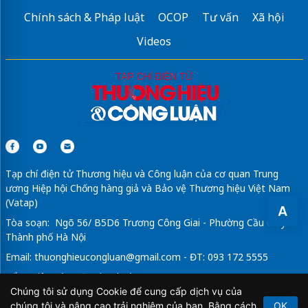
Chính sách & Pháp luật
OCOP
Tư vấn
Xã hội
Videos
Tạp chí điện tử Thương hiệu và Công luận của cơ quan Trung
ương Hiệp hội Chống hàng giả và Bảo vệ Thương hiệu Việt Nam
(Vatap)
A
Tòa soạn: Ngõ 56/ B5D6 Trương Công Giai - Phường Cầu Giấy -
Thành phố Hà Nội
Email:
thuonghieucongluan@gmail.com
- ĐT: 093 172 5555
Tổng Biên Tập: Vũ Đức Thuận
Chúng tôi sử dụng Cookie để cung cấp dịch vụ của
Giấy phép hoạt động báo chí điện tử số 64/GP-BTTTT do Bộ
chúng tôi và nâng cao trải nghiệm của bạn. Bằng cách
OK