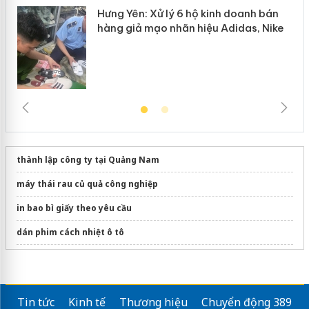
Hưng Yên: Xử lý 6 hộ kinh doanh bán
hàng giả mạo nhãn hiệu Adidas, Nike
thành lập công ty tại Quảng Nam
máy thái rau củ quả công nghiệp
in bao bì giấy theo yêu cầu
dán phim cách nhiệt ô tô
Đồ chơi
Lego Classic
chính hãng
Sửa máy rửa bát bosch
Tin tức
Kinh tế
Thương hiệu
Chuyển động 389