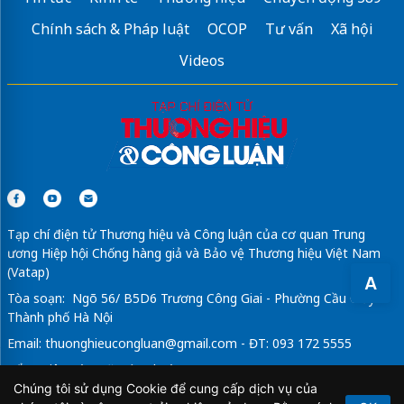
Chính sách & Pháp luật
OCOP
Tư vấn
Xã hội
Videos
Tạp chí điện tử Thương hiệu và Công luận của cơ quan Trung
ương Hiệp hội Chống hàng giả và Bảo vệ Thương hiệu Việt Nam
(Vatap)
A
Tòa soạn: Ngõ 56/ B5D6 Trương Công Giai - Phường Cầu Giấy -
Thành phố Hà Nội
Email:
thuonghieucongluan@gmail.com
- ĐT: 093 172 5555
Tổng Biên Tập: Vũ Đức Thuận
Chúng tôi sử dụng Cookie để cung cấp dịch vụ của
Giấy phép hoạt động báo chí điện tử số 64/GP-BTTTT do Bộ