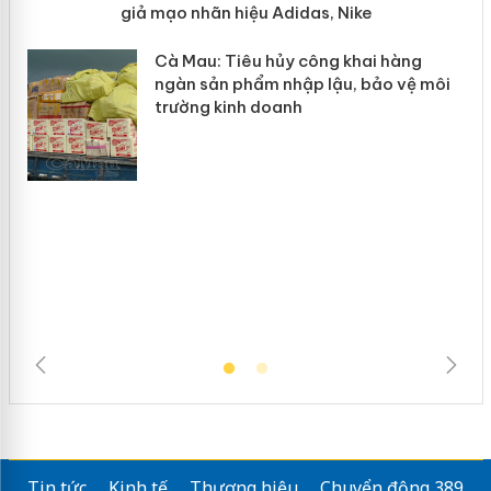
y
Hưng Yên: Xử lý 6 hộ kinh doanh bán hàng
giả mạo nhãn hiệu Adidas, Nike
Cà Mau: Tiêu hủy công khai hàng
ngàn sản phẩm nhập lậu, bảo vệ môi
trường kinh doanh
Tin tức
Kinh tế
Thương hiệu
Chuyển động 389