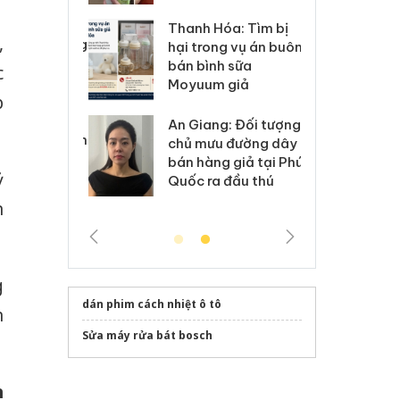
: Xử lý 6 hộ
Hư
Thanh Hóa: Tìm bị
,
anh bán hàng
ki
hại trong vụ án buôn
 nhãn hiệu
gi
bán bình sữa
c
Nike
Ad
Moyuum giả
p
 Tiêu hủy
Cà
An Giang: Đối tượng
ai hàng ngàn
cô
chủ mưu đường dây
m nhập lậu,
sả
bán hàng giả tại Phú
ỷ
môi trường
bả
Quốc ra đầu thú
anh
ki
n
g
dán phim cách nhiệt ô tô
n
Sửa máy rửa bát bosch
h