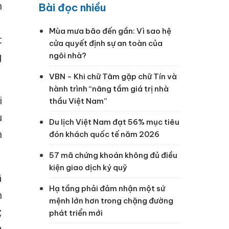
h
Bài đọc nhiều
1
Mùa mưa bão đến gần: Vì sao hệ
t
cửa quyết định sự an toàn của
g
ngôi nhà?
VBN - Khi chữ Tâm gặp chữ Tín và
hành trình “nâng tầm giá trị nhà
i
thầu Việt Nam”
u
Du lịch Việt Nam đạt 56% mục tiêu
n
đón khách quốc tế năm 2026
57 mã chứng khoán không đủ điều
kiện giao dịch ký quỹ
ã
Hạ tầng phải đảm nhận một sứ
n
mệnh lớn hơn trong chặng đường
;
phát triển mới
g