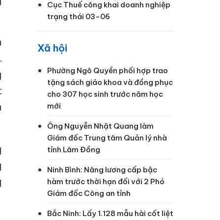
Cục Thuế công khai doanh nghiệp
trạng thái 03-06
a
Xã hội
.
Phường Ngô Quyền phối hợp trao
g
tặng sách giáo khoa và đồng phục
t
cho 307 học sinh trước năm học
à
mới
Ông Nguyễn Nhật Quang làm
Giám đốc Trung tâm Quản lý nhà
g
tỉnh Lâm Đồng
g
Ninh Bình: Nâng lương cấp bậc
g
hàm trước thời hạn đối với 2 Phó
Giám đốc Công an tỉnh
Bắc Ninh: Lấy 1.128 mẫu hài cốt liệt