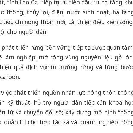
t, tỉnh Lào Cai tiếp tục ưu tiên đầu tư hạ tầng kh
o thông, thủy lợi, điện, nước sinh hoạt, hạ tần
 tiêu chí nông thôn mới; cải thiện điều kiện sống
 hội cho người dân.
à phát triển rừng bền vững tiếp tục được quan tâm
tế lâm nghiệp, mở rộng vùng nguyên liệu gỗ lớn
i hiệu quả dịch vụ môi trường rừng và từng bướ
 carbon.
việc phát triển nguồn nhân lực nông thôn thôn
n kỹ thuật, hỗ trợ người dân tiếp cận khoa họ
Công an Thanh Hóa
Lào Cai 
ện tử và chuyển đổi số; xây dựng mô hình “nôn
tìm bị hại trong vụ
phạm th
c quản trị cho hợp tác xã và doanh nghiệp nôn
án sản xuất, buôn
trong t
bán yến sào giả