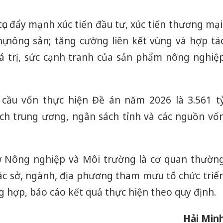
Hưng Yên
Thanh Hóa: Tìm bị
 tục đẩy mạnh xúc tiến đầu tư, xúc tiến thương mại
kinh do
hại trong vụ án buôn
giả mạo
bán bình sữa
hụ nông sản; tăng cường liên kết vùng và hợp tá
Adidas, 
Moyuum giả
á trị, sức cạnh tranh của sản phẩm nông nghiệ
Cà Mau:
An Giang: Đối tượng
công kh
chủ mưu đường dây
sản phẩ
bán hàng giả tại Phú
cầu vốn thực hiện Đề án năm 2026 là 3.561 t
bảo vệ 
Quốc ra đầu thú
kinh do
h trung ương, ngân sách tỉnh và các nguồn vố
ở Nông nghiệp và Môi trường là cơ quan thườn
 các sở, ngành, địa phương tham mưu tổ chức triể
ng hợp, báo cáo kết quả thực hiện theo quy định.
Hải Min