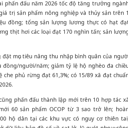
Cai phấn đấu năm 2026 tốc độ tăng trưởng ngàn
giá trị sản phẩm nông nghiệp và thủy sản trên 
iệu đồng; tổng sản lượng lương thực có hạt đạ
ợng thịt hơi các loại đạt 170 nghìn tấn; sản lượn
g đặt mục tiêu nâng thu nhập bình quân của ngườ
u đồng/người/năm; giảm tỷ lệ hộ nghèo đa chiề
ỷ lệ che phủ rừng đạt 61,3%; có 15/89 xã đạt chuẩ
2026.
 cũng phấn đấu thành lập mới trên 10 hợp tác x
mới 60 sản phẩm OCOP từ 3 sao trở lên; hoà
0 hộ dân tại các khu vực có nguy cơ thiên tai
 dữ liệu bản đồ số về sạt lở, lũ quét phục vụ côn