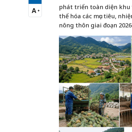
Cỡ chữ vừa
phát triển toàn diện khu
A
+
Cỡ chữ lớn
thể hóa các mục tiêu, nhi
nông thôn giai đoạn 2026 