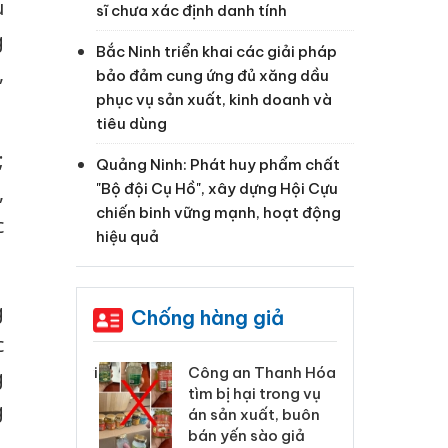
u
sĩ chưa xác định danh tính
g
Bắc Ninh triển khai các giải pháp
,
bảo đảm cung ứng đủ xăng dầu
phục vụ sản xuất, kinh doanh và
tiêu dùng
;
Quảng Ninh: Phát huy phẩm chất
"Bộ đội Cụ Hồ", xây dựng Hội Cựu
,
chiến binh vững mạnh, hoạt động
c
hiệu quả
g
Chống hàng giả
c
xử lý 83 vụ vi
Công an Thanh Hóa
Lào
g
ương mại
tìm bị hại trong vụ
ph
g
háng 7
án sản xuất, buôn
tr
bán yến sào giả