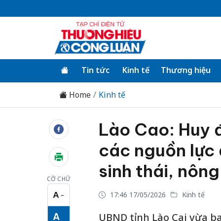
Tin tức
Kinh tế
Thương hiệu
Home
Kinh tế
Lào Cao: Huy 
các nguồn lực 
sinh thái, nông
CỠ CHỮ
A
17:46 17/05/2026
Kinh tế
−
Cỡ chữ nhỏ
A
UBND tỉnh Lào Cai vừa ba