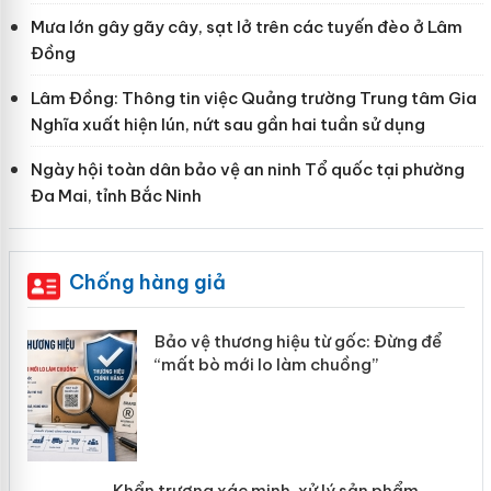
Mưa lớn gây gãy cây, sạt lở trên các tuyến đèo ở Lâm
Đồng
Lâm Đồng: Thông tin việc Quảng trường Trung tâm Gia
Nghĩa xuất hiện lún, nứt sau gần hai tuần sử dụng
Ngày hội toàn dân bảo vệ an ninh Tổ quốc tại phường
Đa Mai, tỉnh Bắc Ninh
Chống hàng giả
àng
Bảo vệ thương hiệu từ gốc: Đừng để
“mất bò mới lo làm chuồng”
ản
Khẩn trương xác minh, xử lý sản phẩm