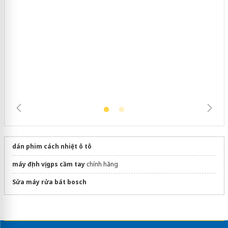
Cà Mau: Tiêu hủy công khai hàng
ngàn sản phẩm nhập lậu, bảo vệ môi
trường kinh doanh
dán phim cách nhiệt ô tô
máy định vị gps cầm tay
chính hãng
Sửa máy rửa bát bosch