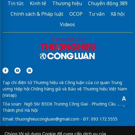
Tin tức
Kinh tế
Thương hiệu
Chuyển động 389
Chính sách & Pháp luật
OCOP
Tư vấn
Xã hội
Videos
Tạp chí điện tử Thương hiệu và Công luận của cơ quan Trung
ương Hiệp hội Chống hàng giả và Bảo vệ Thương hiệu Việt Nam
(Vatap)
A
Tòa soạn: Ngõ 56/ B5D6 Trương Công Giai - Phường Cầu Giấy -
Thành phố Hà Nội
Email:
thuonghieucongluan@gmail.com
- ĐT: 093 172 5555
Tổng Biên Tập: Vũ Đức Thuận
Chúng tôi sử dụng Cookie để cung cấp dịch vụ của