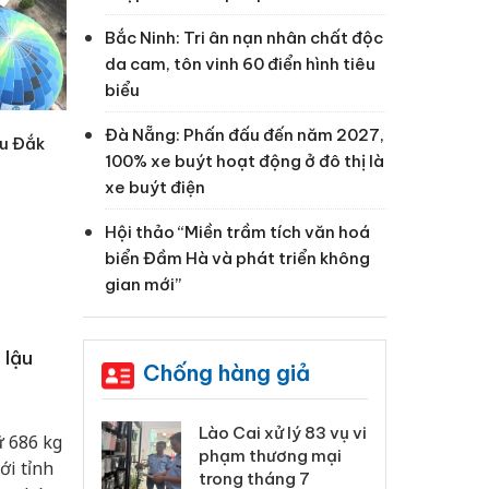
Bắc Ninh: Tri ân nạn nhân chất độc
da cam, tôn vinh 60 điển hình tiêu
biểu
Đà Nẵng: Phấn đấu đến năm 2027,
ầu Đắk
100% xe buýt hoạt động ở đô thị là
xe buýt điện
Hội thảo “Miền trầm tích văn hoá
biển Đầm Hà và phát triển không
gian mới”
 lậu
Chống hàng giả
 Thanh Hóa
Lào Cai xử lý 83 vụ vi
Cô
ữ 686 kg
ại trong vụ
phạm thương mại
tìm
ới tỉnh
xuất, buôn
trong tháng 7
án