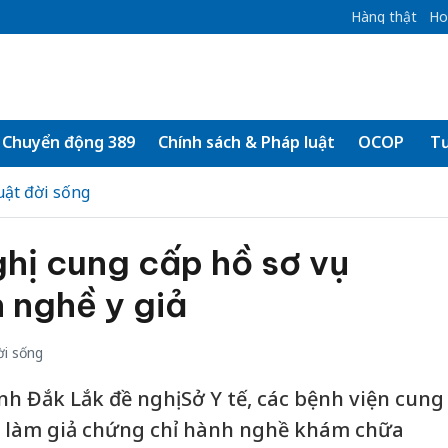
Hàng thật
Ho
Chuyển động 389
Chính sách & Pháp luật
OCOP
Tư
uật đời sống
hị cung cấp hồ sơ vụ
 nghề y giả
ời sống
h Đắk Lắk đề nghị Sở Y tế, các bệnh viện cung
án làm giả chứng chỉ hành nghề khám chữa