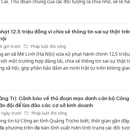
 Cai. Thủ đoạn chung của các đối tượng là chia nhỏ, xé lẻ h
bán yến
phía Trung Quốc rồi vận chuyển trái phép qua đường bộ, tập
yển vào nội địa để tiêu thụ.
Thanh H
hại tron
bán bìn
phạt 12,5 triệu đồng vì chia sẻ thông tin sai sự thật tr
Moyuum
hội
0 giờ trước
Pháp luật đời sống
An Gian
chủ mưu
g an xã Mê Linh (Hà Nội) vừa xử phạt hành chính 12,5 triệ
bán hàng
 với một trường hợp đăng tải, chia sẻ thông tin sai sự thật t
Quốc ra
g xã hội, góp phần bảo đảm an ninh trật tự trên không gia
ng Trị: Cảnh báo về thủ đoạn mạo danh cán bộ Công 
n đội để lừa đảo các cơ sở kinh doanh
 ngày trước
Pháp luật đời sống
ng tin từ Công an tỉnh Quảng Trị cho biết, thời gian gần đây,
địa phương trên địa bàn tỉnh xuất hiện tình trạng các đối tư