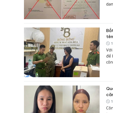
dan
tho
doa
Bắt
tên
1
Với
để 
côn
Quả
că
1
Côn