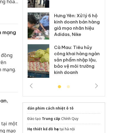
àng hóa
 sào giả
bá
 kết và
Hưng Yên: Xử lý 6 hộ
óa: Tìm bị
Th
kinh doanh bán hàng
g vụ án buôn
hạ
giả mạo nhãn hiệu
h sữa
bá
ên mạng
Adidas, Nike
 giả
Mo
Cà Mau: Tiêu hủy
g: Đối tượng
An
công khai hàng ngàn
 đường dây
ch
u đồng
sản phẩm nhập lậu,
 giả tại Phú
bá
rên
bảo vệ môi trường
 đầu thú
Qu
n mạng.
kinh doanh
an,
dán phim cách nhiệt ô tô
Đào tạo
Trung cấp
Chính Quy
 tại một
Học thiết kế đồ họa
tại hà nội
ợng mạo