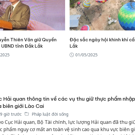
yễn Thiên Văn giữ Quyền
Đặc sắc ngày hội khinh khí c
h UBND tỉnh Đắk Lắk
Lắk
/2025
01/05/2025
 Hải quan thông tin về các vụ thu giữ thực phẩm nhập
 biên giới Lào Cai
9 giờ trước
Pháp luật đời sống
Công an
o Cục Hải quan, Bộ Tài chính, lực lượng Hải quan đã thu gi
tìm bị h
c phẩm nguy cơ mất an toàn vệ sinh cao qua khu vực biên gi
án sản 