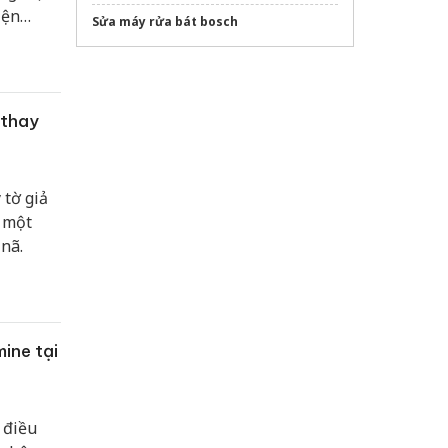
iện
Sửa máy rửa bát bosch
 kinh
 thay
 tờ giả
c một
 nã.
ine tại
 điều