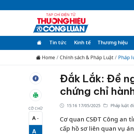
Tin tức
Kinh tế
Thương hiệu
Home
Chính sách & Pháp Luật
Pháp l
Đắk Lắk: Đề ng
chứng chỉ hành
15:16 17/05/2025
Pháp luật đ
CỠ CHỮ
A
Cơ quan CSĐT Công an tỉn
−
Cỡ chữ nhỏ
cấp hồ sơ liên quan vụ 
A