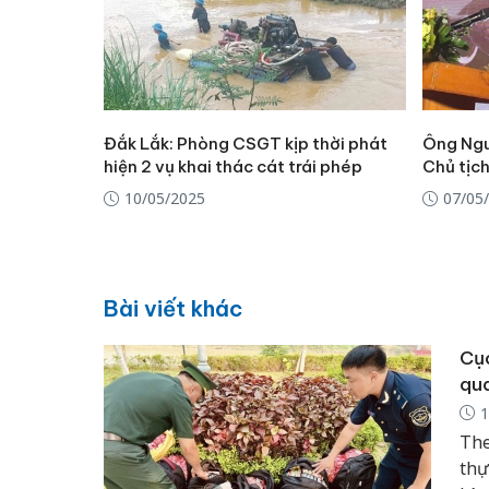
Đắk Lắk: Phòng CSGT kịp thời phát
Ông Ngu
hiện 2 vụ khai thác cát trái phép
Chủ tịc
10/05/2025
07/05
Bài viết khác
Cục
qua
1
The
thự