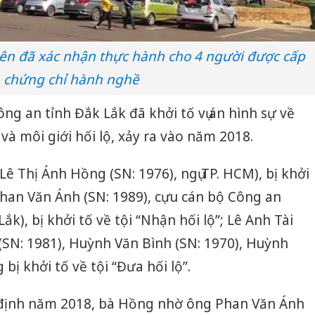
ên đã xác nhận thực hành cho 4 người được cấp
chứng chỉ hành nghề
g an tỉnh Đắk Lắk đã khởi tố vụ án hình sự về
 và môi giới hối lộ, xảy ra vào năm 2018.
 Lê Thị Ánh Hồng (SN: 1976), ngụ TP. HCM), bị khởi
; Phan Văn Ánh (SN: 1989), cựu cán bộ Công an
k), bị khởi tố về tội “Nhận hối lộ”; Lê Anh Tài
(SN: 1981), Huỳnh Văn Bình (SN: 1970), Huỳnh
bị khởi tố về tội “Đưa hối lộ”.
c định năm 2018, bà Hồng nhờ ông Phan Văn Ánh