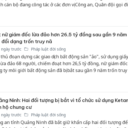
h cán bộ đang công tác ở các đơn vị Công an, Quân đội gọi đ
ại, nhắn tin qua các ứng dụng mạng xã hội cho chủ các cơ sở
nh để đặt mua hàng hóa nhằm lừa đảo chiếm đoạt tài sản.
 nữ giám đốc lừa đảo hơn 26,5 tỷ đồng sau gần 9 năm
 đổi dạng trốn truy nã
 ngày trước
Pháp luật đời sống
 thủ đoạn dựng các giao dịch bất động sản "ảo", sử dụng giấy
lừa đảo 68 người, chiếm đoạt hơn 26,5 tỷ đồng, nữ giám đố
g ty môi giới bất động sản đã bị bắt sau gần 9 năm trốn truy
ng Ninh: Hai đối tượng bị bắt vì tổ chức sử dụng Ketam
n hộ chung cư
 ngày trước
Pháp luật đời sống
g an tỉnh Quảng Ninh đã bắt giữ khẩn cấp hai đối tượng để