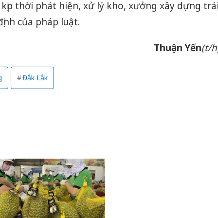
 kịp thời phát hiện, xử lý kho, xưởng xây dựng trá
ịnh của pháp luật.
Thuận Yến
(t/h
g
Đắk Lắk
Công an
tìm bị h
án sản 
bán yến
Thanh H