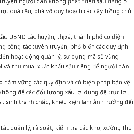
truyền người dân không phát triển sầu riêng ồ
ượt quá cầu, phá vỡ quy hoạch các cây trồng chủ
ầu UBND các huyện, thị xã, thành phố có diện
ng công tác tuyên truyền, phổ biến các quy định
 đến hoạt động quản lý, sử dụng mã số vùng
i và thu mua, xuất khẩu sầu riêng để người dân.
p nắm vững các quy định và có biện pháp bảo vệ
không để các đối tượng xấu lợi dụng để trục lợi,
phát sinh tranh chấp, khiếu kiện làm ảnh hưởng đế
ác quản lý, rà soát, kiểm tra các kho, xưởng thu