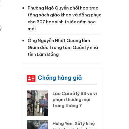
i
Phường Ngô Quyền phối hợp trao
tặng sách giáo khoa và đồng phục
cho 307 học sinh trước năm học
)
mới
Ông Nguyễn Nhật Quang làm
Giám đốc Trung tâm Quản lý nhà
tỉnh Lâm Đồng
Chống hàng giả
 Thanh Hóa
Lào Cai xử lý 83 vụ vi
Cô
ại trong vụ
phạm thương mại
tìm
xuất, buôn
trong tháng 7
án
 sào giả
bá
Hưng Yên: Xử lý 6 hộ
óa: Tìm bị
Th