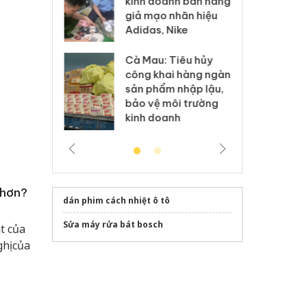
kinh doanh bán hàng
g vụ án buôn
hạ
giả mạo nhãn hiệu
h sữa
bá
Adidas, Nike
 giả
Mo
Cà Mau: Tiêu hủy
g: Đối tượng
An
công khai hàng ngàn
 đường dây
ch
sản phẩm nhập lậu,
 giả tại Phú
bá
bảo vệ môi trường
 đầu thú
Qu
kinh doanh
 hơn?
dán phim cách nhiệt ô tô
Sửa máy rửa bát bosch
t của
hị của