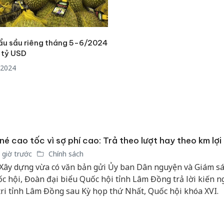
hại tron
bán bìn
Moyuum
ẩu sầu riêng tháng 5-6/2024
An Gian
 tỷ USD
chủ mưu
bán hàng
/2024
Quốc ra
né cao tốc vì sợ phí cao: Trả theo lượt hay theo km lợi
 giờ trước
Chính sách
Xây dựng vừa có văn bản gửi Ủy ban Dân nguyện và Giám sá
c hội, Đoàn đại biểu Quốc hội tỉnh Lâm Đồng trả lời kiến ng
tri tỉnh Lâm Đồng sau Kỳ họp thứ Nhất, Quốc hội khóa XVI.