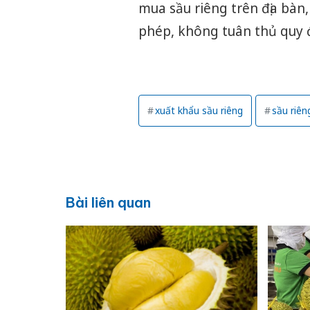
mua sầu riêng trên địa bàn,
phép, không tuân thủ quy đ
xuất khẩu sầu riêng
sầu riên
Bài liên quan