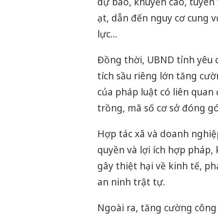
dự báo, khuyến cáo, tuyên 
ạt, dẫn đến nguy cơ cung v
lực…
Đồng thời, UBND tỉnh yêu c
tích sầu riêng lớn tăng cườ
của pháp luật có liên quan
trồng, mã số cơ sở đóng gó
Hợp tác xã và doanh nghiệ
quyền và lợi ích hợp pháp, 
gây thiệt hại về kinh tế, 
an ninh trật tự.
Ngoài ra, tăng cường công t