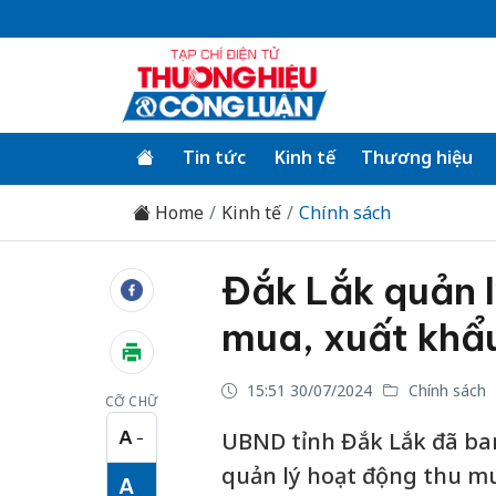
Tin tức
Kinh tế
Thương hiệu
Home
Kinh tế
Chính sách
Đắk Lắk quản l
mua, xuất khẩu
15:51 30/07/2024
Chính sách
CỠ CHỮ
A
UBND tỉnh Đắk Lắk đã b
−
Cỡ chữ nhỏ
quản lý hoạt động thu mu
A