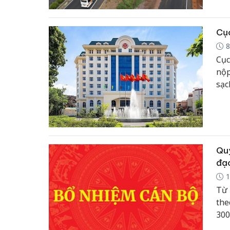
Cục
8
Cục
nộp
sạc
kha
252
tượ
Quy
đạo
1
Từ 
the
300
sun