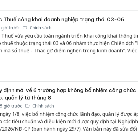
 Thuế công khai doanh nghiệp trạng thái 03-06
 giờ trước
Chính sách
 Thuế vừa yêu cầu toàn ngành triển khai công khai thông ti
 thuế thuộc trạng thái 03 và 06 nhằm thực hiện Chiến dịch 
h mã số thuế - Tháo gỡ điểm nghẽn trong kinh doanh". Việc
i được thực hiện theo quy định của Luật Quản lý thuế và Ngh
/2026/NĐ-CP, đồng thời phải bảo đảm đúng thẩm quyền, đ
ng và không xâm phạm quyền, lợi ích hợp pháp của người n
 định mới về 6 trường hợp không bổ nhiệm công chức 
, quản lý từ tháng 8
5 giờ trước
Chính sách
ngày 1/8, việc bổ nhiệm công chức lãnh đạo, quản lý được á
o các tiêu chuẩn và điều kiện mới được quy định tại Nghị định
/2026/NĐ-CP (ban hành ngày 29/7). Văn bản này đã sửa đổi
g Điều 29 Nghị định số 170/2025/NĐ-CP, mở rộng dải tiêu c