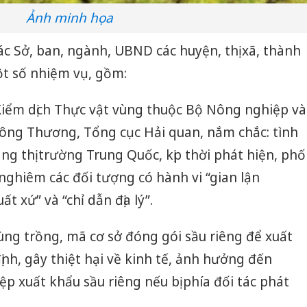
Ảnh minh họa
c Sở, ban, ngành, UBND các huyện, thị xã, thành
ột số nhiệm vụ, gồm:
Kiểm dịch Thực vật vùng thuộc Bộ Nông nghiệp và
Công Thương, Tổng cục Hải quan, nắm chắc: tình
ng thị trường Trung Quốc, kịp thời phát hiện, phố
 nghiêm các đối tượng có hành vi “gian lận
t xứ” và “chỉ dẫn địa lý”.
ùng trồng, mã cơ sở đóng gói sầu riêng để xuất
h, gây thiệt hại về kinh tế, ảnh hưởng đến
p xuất khẩu sầu riêng nếu bị phía đối tác phát