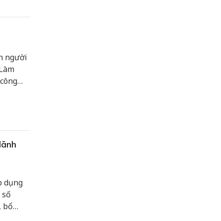
n người
"Làm
 công
ị định số
úng đối
ộp thuế.
lãnh
p dụng
 số
, bổ
huẩn