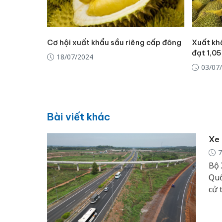
Cơ hội xuất khẩu sầu riêng cấp đông
Xuất kh
đạt 1,05
18/07/2024
03/07
Bài viết khác
Xe 
7
Bộ 
Quố
cử 