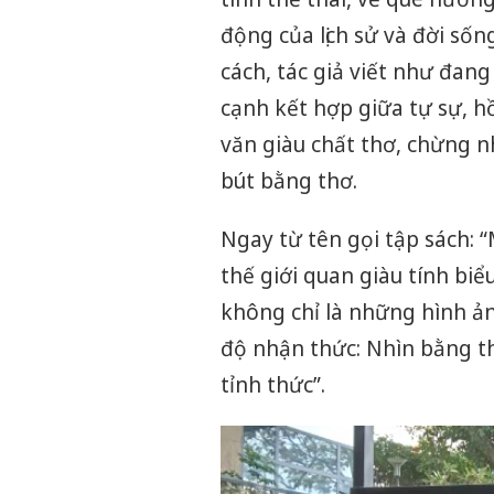
động của lịch sử và đời số
cách, tác giả viết như đang
cạnh kết hợp giữa tự sự, h
văn giàu chất thơ, chừng n
bút bằng thơ.
Ngay từ tên gọi tập sách: 
thế giới quan giàu tính biể
không chỉ là những hình ản
độ nhận thức: Nhìn bằng th
tỉnh thức”.