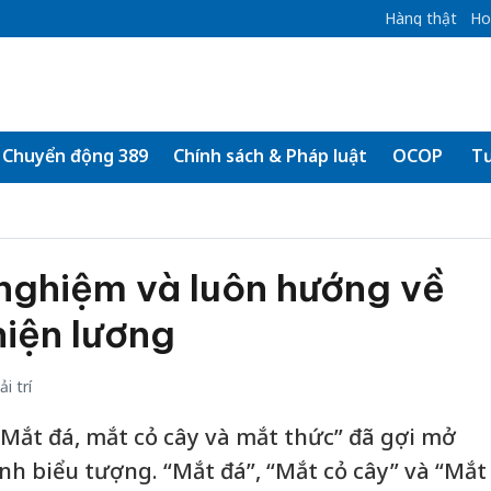
Hàng thật
Ho
Chuyển động 389
Chính sách & Pháp luật
OCOP
Tư
nghiệm và luôn hướng về
hiện lương
i trí
 “Mắt đá, mắt cỏ cây và mắt thức” đã gợi mở
nh biểu tượng. “Mắt đá”, “Mắt cỏ cây” và “Mắt