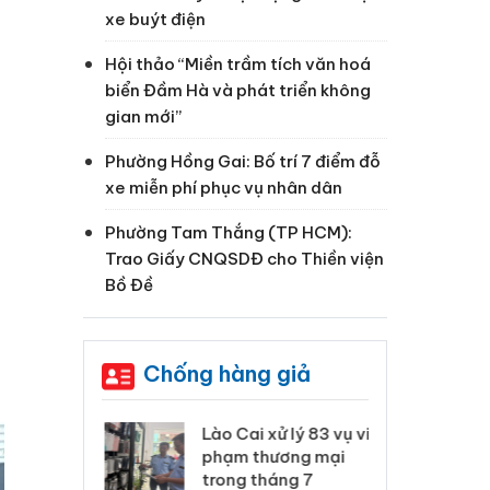
xe buýt điện
Hội thảo “Miền trầm tích văn hoá
biển Đầm Hà và phát triển không
gian mới”
Phường Hồng Gai: Bố trí 7 điểm đỗ
xe miễn phí phục vụ nhân dân
Phường Tam Thắng (TP HCM):
Trao Giấy CNQSDĐ cho Thiền viện
Bồ Đề
Chống hàng giả
 Thanh Hóa
Lào Cai xử lý 83 vụ vi
Cô
ại trong vụ
phạm thương mại
tìm
xuất, buôn
trong tháng 7
án