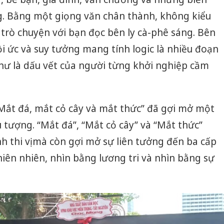
ng. Bằng một giọng văn chân thành, không kiểu
 trò chuyện với bạn đọc bên ly cà-phê sáng. Bên
ồi ức và suy tưởng mang tính logic là nhiều đoạn
hư là dấu vết của người từng khởi nghiệp cầm
“Mắt đá, mắt cỏ cây và mắt thức” đã gợi mở một
u tượng. “Mắt đá”, “Mắt cỏ cây” và “Mắt thức”
h thi vị mà còn gợi mở sự liên tưởng đến ba cấp
iên nhiên, nhìn bằng lương tri và nhìn bằng sự
Công an
tìm bị h
án sản 