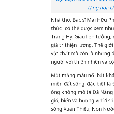
tặng hoa c
Nhà thơ, Bác sĩ Mai Hữu Ph
thức" có thể được xem như 
Trang Hy: Giàu liên tưởng
giá trị thiện lương. Thế gi
vật chất mà còn là những d
người với thiên nhiên và c
Một mảng màu nổi bật khác
miền đất sống, đặc biệt là
ông không mô tả Đà Nẵng
gió, biển và hương vị đời s
sóng Xuân Thiều, Non Nước.