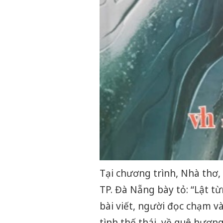
Tại chương trình, Nhà thơ,
TP. Đà Nẵng bày tỏ: “Lật t
bài viết, người đọc chạm v
tình thế thái, về quê hươn