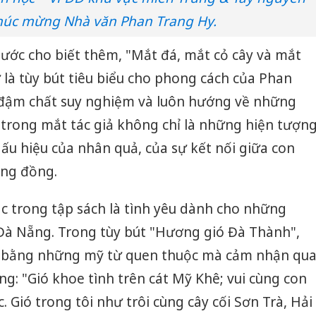
húc mừng Nhà văn Phan Trang Hy.
ước cho biết thêm, "Mắt đá, mắt cỏ cây và mắt
là tùy bút tiêu biểu cho phong cách của Phan
, đậm chất suy nghiệm và luôn hướng về những
ới trong mắt tác giả không chỉ là những hiện tượn
ấu hiệu của nhân quả, của sự kết nối giữa con
ộng đồng.
 trong tập sách là tình yêu dành cho những
 Đà Nẵng. Trong tùy bút "Hương gió Đà Thành",
 bằng những mỹ từ quen thuộc mà cảm nhận qu
ống: "Gió khoe tình trên cát Mỹ Khê; vui cùng con
 Gió trong tôi như trôi cùng cây cối Sơn Trà, Hải