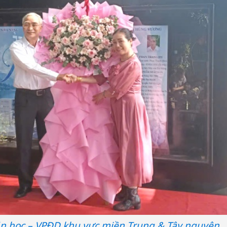
bán yến
Thanh H
hại tron
bán bìn
Moyuum
An Gian
chủ mưu
bán hàng
Quốc ra
ăn học – VPĐD khu vực miền Trung & Tây nguyên