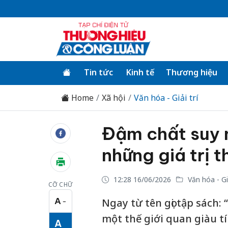
Tin tức
Kinh tế
Thương hiệu
Home
Xã hội
Văn hóa - Giải trí
Đậm chất suy 
những giá trị t
12:28 16/06/2026
Văn hóa - Giả
CỠ CHỮ
A
Ngay từ tên gọi tập sách:
−
Cỡ chữ nhỏ
một thế giới quan giàu tí
A