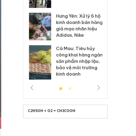
 sào giả
bá
Hưng Yên: Xử lý 6 hộ
óa: Tìm bị
Th
kinh doanh bán hàng
g vụ án buôn
hạ
giả mạo nhãn hiệu
h sữa
bá
Adidas, Nike
 giả
Mo
Cà Mau: Tiêu hủy
g: Đối tượng
An
công khai hàng ngàn
 đường dây
ch
sản phẩm nhập lậu,
 giả tại Phú
bá
bảo vệ môi trường
 đầu thú
Qu
kinh doanh
C2H5OH + O2 = CH3COOH