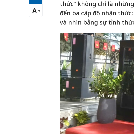
Cỡ chữ vừa
thức” không chỉ là những
A
+
đến ba cấp độ nhận thức:
Cỡ chữ lớn
và nhìn bằng sự tỉnh thức