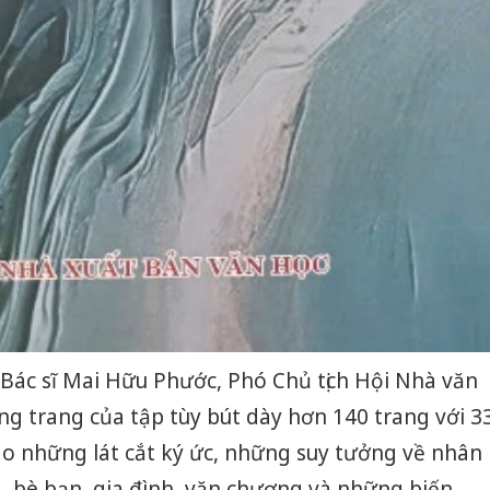
 Bác sĩ Mai Hữu Phước, Phó Chủ tịch Hội Nhà văn
ừng trang của tập tùy bút dày hơn 140 trang với 3
ào những lát cắt ký ức, những suy tưởng về nhân
g, bè bạn, gia đình, văn chương và những biến