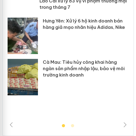
 án
Lào Cai xử lý 83 vụ vi phạm thương
mại trong tháng 7
n
y
Hưng Yên: Xử lý 6 hộ kinh doanh bán
hàng giả mạo nhãn hiệu Adidas, Nike
Cà Mau: Tiêu hủy công khai hàng
ngàn sản phẩm nhập lậu, bảo vệ môi
trường kinh doanh