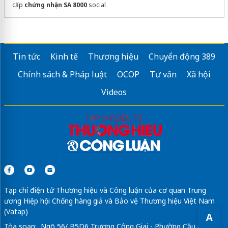
cấp
chứng nhận SA 8000
social
Tin tức
Kinh tế
Thương hiệu
Chuyển động 389
Chính sách & Pháp luật
OCOP
Tư vấn
Xã hội
Videos
Tạp chí điện tử Thương hiệu và Công luận của cơ quan Trung
ương Hiệp hội Chống hàng giả và Bảo vệ Thương hiệu Việt Nam
(Vatap)
A
Tòa soạn: Ngõ 56/ B5D6 Trương Công Giai - Phường Cầu Giấy -