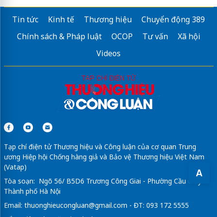
Tin tức
Kinh tế
Thương hiệu
Chuyển động 389
Chính sách & Pháp luật
OCOP
Tư vấn
Xã hội
Videos
Tạp chí điện tử Thương hiệu và Công luận của cơ quan Trung
ương Hiệp hội Chống hàng giả và Bảo vệ Thương hiệu Việt Nam
(Vatap)
A
Tòa soạn: Ngõ 56/ B5D6 Trương Công Giai - Phường Cầu Giấy -
Thành phố Hà Nội
Email:
thuonghieucongluan@gmail.com
- ĐT: 093 172 5555