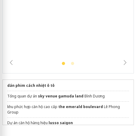
Cà Mau: Tiêu hủy công khai hàng
ngàn sản phẩm nhập lậu, bảo vệ môi
trường kinh doanh
dán phim cách nhiệt ô tô
Tổng quan dự án
sky venue gamuda land
Bình Dương
khu phức hợp căn hộ cao cấp
the emerald boulevard
Lê Phong
Group
Dự án căn hộ hàng hiệu
lusso saigon
Sửa máy rửa bát bosch