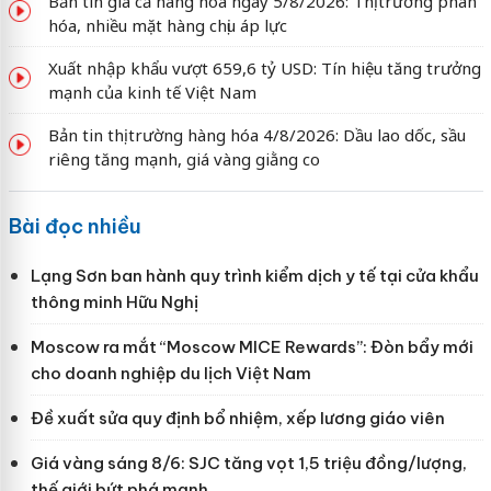
Bản tin giá cả hàng hóa ngày 5/8/2026: Thị trường phân
hóa, nhiều mặt hàng chịu áp lực
Xuất nhập khẩu vượt 659,6 tỷ USD: Tín hiệu tăng trưởng
mạnh của kinh tế Việt Nam
Bản tin thị trường hàng hóa 4/8/2026: Dầu lao dốc, sầu
riêng tăng mạnh, giá vàng giằng co
Bài đọc nhiều
Lạng Sơn ban hành quy trình kiểm dịch y tế tại cửa khẩu
thông minh Hữu Nghị
Moscow ra mắt “Moscow MICE Rewards”: Đòn bẩy mới
cho doanh nghiệp du lịch Việt Nam
Đề xuất sửa quy định bổ nhiệm, xếp lương giáo viên
Giá vàng sáng 8/6: SJC tăng vọt 1,5 triệu đồng/lượng,
thế giới bứt phá mạnh