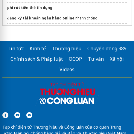
phí rút tiền thẻ tín dụng
đăng ký tài khoản ngân hàng online
nhanh chóng
xưởng may
áo thun đồng phục
giá rẻ
dán phim cách nhiệt ô tô
Tin tức
Kinh tế
Thương hiệu
Chuyển động 389
Phế liệu 24h
Chính sách & Pháp luật
OCOP
Tư vấn
Xã hội
Sửa máy rửa bát bosch
Videos
Tạp chí điện tử Thương hiệu và Công luận của cơ quan Trung
ương Hiệp hội Chống hàng giả và Bảo vệ Thương hiệu Việt Nam