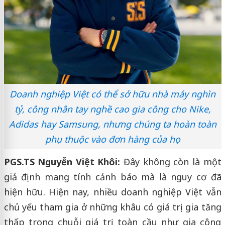
Doanh nghiệp Việt có thể sở hữu nhà máy nghìn
tỷ, công nhân tay nghề cao gia công cho Nike,
Adidas hay Samsung, nhưng chúng ta hoàn toàn
phụ thuộc vào đơn hàng của họ
PGS.TS Nguyễn Việt Khôi:
Đây không còn là một
giả định mang tính cảnh báo mà là nguy cơ đã
hiện hữu. Hiện nay, nhiều doanh nghiệp Việt vẫn
chủ yếu tham gia ở những khâu có giá trị gia tăng
thấp trong chuỗi giá trị toàn cầu như gia công