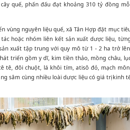
ừ cây quế, phấn đấu đạt khoảng 310 tỷ đồng mỗ
iển vùng nguyên liệu quế, xã Tân Hợp đặt mục tiê
 tác hoặc nhóm liên kết sản xuất dược liệu, từn
ản xuất tập trung với quy mô từ 1 - 2 ha trở lên
phát triển gồm y dĩ, kim tiền thảo, mồng châu, lụ
tê tê, đôi chuột, lá khôi tím, atisô đỏ, mạch môn
ng sâm cùng nhiều loài dược liệu có giá trị kinh t