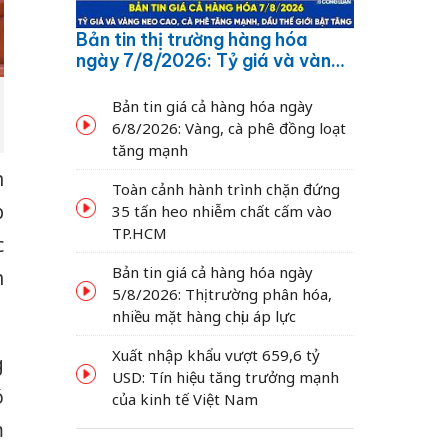
Bản tin thị trường hàng hóa
ngày 7/8/2026: Tỷ giá và vàng
neo cao, cà phê tăng mạnh,
dầu thế giới bật tăng
Bản tin giá cả hàng hóa ngày
6/8/2026: Vàng, cà phê đồng loạt
tăng mạnh
h
Toàn cảnh hành trình chặn đứng
p
35 tấn heo nhiễm chất cấm vào
TP.HCM
c
Bản tin giá cả hàng hóa ngày
h
5/8/2026: Thị trường phân hóa,
nhiều mặt hàng chịu áp lực
Xuất nhập khẩu vượt 659,6 tỷ
g
USD: Tín hiệu tăng trưởng mạnh
ó
của kinh tế Việt Nam
m