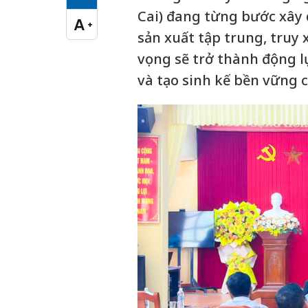
Cỡ chữ vừa
Cai) đang từng bước xây
A
+
Cỡ chữ lớn
sản xuất tập trung, truy 
vọng sẽ trở thành động l
và tạo sinh kế bền vững 