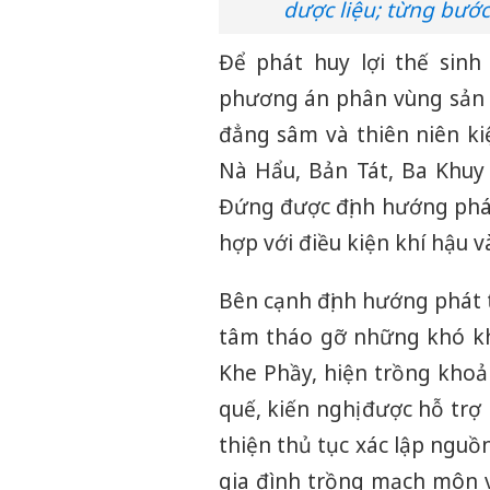
dược liệu; từng bước
Để phát huy lợi thế sinh
phương án phân vùng sản x
đẳng sâm và thiên niên ki
Nà Hẩu, Bản Tát, Ba Khuy
Đứng được định hướng phát
hợp với điều kiện khí hậu 
Bên cạnh định hướng phát 
tâm tháo gỡ những khó khă
Khe Phầy, hiện trồng khoả
quế, kiến nghị được hỗ tr
thiện thủ tục xác lập ngu
gia đình trồng mạch môn v