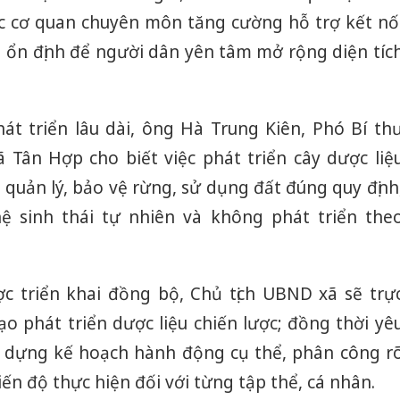
bán yến
cơ quan chuyên môn tăng cường hỗ trợ kết nố
a ổn định để người dân yên tâm mở rộng diện tíc
Thanh H
hại tron
bán bìn
Moyuum
t triển lâu dài, ông Hà Trung Kiên, Phó Bí th
An Gian
 Tân Hợp cho biết việc phát triển cây dược liệ
chủ mưu
bán hàng
 quản lý, bảo vệ rừng, sử dụng đất đúng quy định
Quốc ra
ệ sinh thái tự nhiên và không phát triển the
 triển khai đồng bộ, Chủ tịch UBND xã sẽ trự
o phát triển dược liệu chiến lược; đồng thời yê
ây dựng kế hoạch hành động cụ thể, phân công r
ến độ thực hiện đối với từng tập thể, cá nhân.