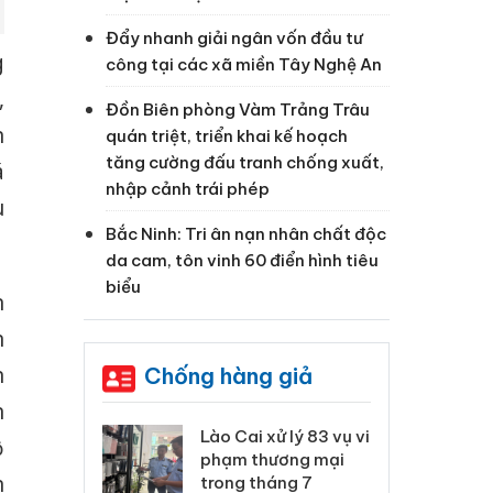
Đẩy nhanh giải ngân vốn đầu tư
g
công tại các xã miền Tây Nghệ An
,
Đồn Biên phòng Vàm Trảng Trâu
n
quán triệt, triển khai kế hoạch
tăng cường đấu tranh chống xuất,
á
nhập cảnh trái phép
ù
Bắc Ninh: Tri ân nạn nhân chất độc
da cam, tôn vinh 60 điển hình tiêu
biểu
n
n
n
Chống hàng giả
n
 Thanh Hóa
Lào Cai xử lý 83 vụ vi
Cô
ộ
ại trong vụ
phạm thương mại
tìm
n
xuất, buôn
trong tháng 7
án