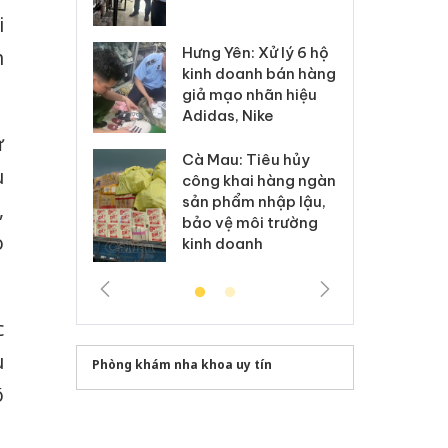
 sào giả
bá
i
Hưng Yên: Xử lý 6 hộ
h
óa: Tìm bị
Th
kinh doanh bán hàng
g vụ án buôn
hạ
giả mạo nhãn hiệu
h sữa
bá
Adidas, Nike
 giả
Mo
ư
Cà Mau: Tiêu hủy
g: Đối tượng
An
u
công khai hàng ngàn
 đường dây
ch
sản phẩm nhập lậu,
 giả tại Phú
bá
,
bảo vệ môi trường
 đầu thú
Qu
o
kinh doanh
c
u
Phòng khám nha khoa uy tín
õ