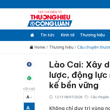
Tin tức
Kinh tế
Thương hiệu
Home
Thương hiệu
Câu chuyện thươ
Lào Cai: Xây d
lược, động lực
kế bền vững
CỠ CHỮ
A
12:13 08/07/2026
Câu chuyện 
−
Cỡ chữ nhỏ
A
Không chỉ duy trì vùng n