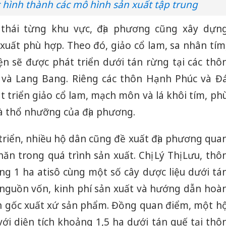
 hình thành các mô hình sản xuất tập trung
 thái từng khu vực, địa phương cũng xây dựn
uất phù hợp. Theo đó, giảo cổ lam, sa nhân tím
ện sẽ được phát triển dưới tán rừng tại các thô
 và Lang Bang. Riêng các thôn Hạnh Phúc và Đ
 triển giảo cổ lam, mạch môn và lá khôi tím, ph
và thổ nhưỡng của địa phương.
triển, nhiều hộ dân cũng đề xuất địa phương qua
n trong quá trình sản xuất. Chị Lý Thị Lưu, thô
ng 1 ha atisô cùng một số cây dược liệu dưới tá
ợ nguồn vốn, kinh phí sản xuất và hướng dẫn hoà
Công an
ồn gốc xuất xứ sản phẩm. Đồng quan điểm, một h
tìm bị h
ới diện tích khoảng 1,5 ha dưới tán quế tại thô
án sản 