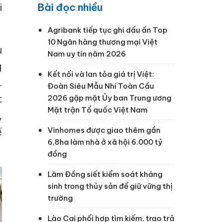
Bài đọc nhiều
i
Agribank tiếp tục ghi dấu ấn Top
10 Ngân hàng thương mại Việt
u
Nam uy tín năm 2026
g
Kết nối và lan tỏa giá trị Việt:
.
Đoàn Siêu Mẫu Nhí Toàn Cầu
c
2026 gặp mặt Ủy ban Trung ương
Mặt trận Tổ quốc Việt Nam
,
Vinhomes được giao thêm gần
ế
6,8ha làm nhà ở xã hội 6.000 tỷ
đồng
Lâm Đồng siết kiểm soát kháng
sinh trong thủy sản để giữ vững thị
trường
Lào Cai phối hợp tìm kiếm, trao trả