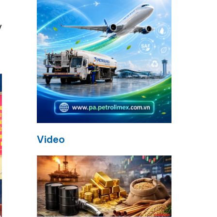
ỳ
Video