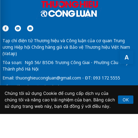
Tạp chí điện tử Thương hiệu và Công luận của cơ quan Trung
ương Hiệp hội Chống hàng giả và Bảo vệ Thương hiệu Việt Nam
(Vatap)
A
Tòa soạn: Ngõ 56/ B5D6 Trương Công Giai - Phường Cầu Giấy -
Thành phố Hà Nội
Email:
thuonghieucongluan@gmail.com
- ĐT: 093 172 5555
Tổng Biên Tập: Vũ Đức Thuận
Chúng tôi sử dụng Cookie để cung cấp dịch vụ của
Giấy phép hoạt động báo chí điện tử số 64/GP-BTTTT do Bộ
chúng tôi và nâng cao trải nghiệm của bạn. Bằng cách
OK
Thông tin và Truyền thông cấp ngày 21/2/2020.
sử dụng trang web này, bạn đã đồng ý với điều này.
Copyright © 2026
TẠP CHÍ THƯƠNG HIỆU & CÔNG