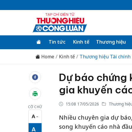
Tin tức
Kinh tế
Thương hiệu
Home
Kinh tế
Thương hiệu Tài chính
Dự báo chứng 
gia khuyến cáo
15:08 17/05/2026
Thương hiệu
CỠ CHỮ
A
Nhiều chuyên gia dự báo, 
−
Cỡ chữ nhỏ
song khuyến cáo nhà đầu 
A