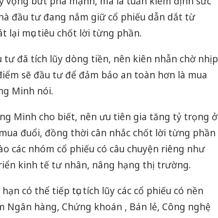
kỳ vọng bứt phá mạnh, mà là tuần kiểm định sức
nhà đầu tư đang nắm giữ cổ phiếu dẫn dắt từ
át lại mục tiêu chốt lời từng phần.
tư đã tích lũy dòng tiền, nên kiên nhẫn chờ nhịp
 điểm sẽ đầu tư để đảm bảo an toàn hơn là mua
ông Minh nói.
ng Minh cho biết, nên ưu tiên gia tăng tỷ trọng ở
ì mua đuổi, đồng thời cân nhắc chốt lời từng phần
vào các nhóm cổ phiếu có câu chuyện riêng như
riển kinh tế tư nhân, nâng hạng thị trường.
hạn có thể tiếp tục tích lũy các cổ phiếu có nền
m Ngân hàng, Chứng khoán , Bán lẻ, Công nghệ