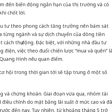
bảo vệ 
 đến biến động ngắn hạn của thị trường và có
kinh do
hi chốt lời.
Công an
tìm bị h
u tư theo phong cách tăng trưởng nên bám sát
án sản 
a từng ngành và sự dịch chuyển của dòng tiền
bán yến
t cách thụ động. Đặc biệt, với những nhà đầu tư
Thanh H
 điện, việc theo đuổi chiến lược “mua và quên” l
hại tron
bán bìn
 Quang Hinh nêu quan điểm.
Moyuum
ơ hội trong thời gian tới sẽ tập trung ở một số
g và chứng khoán. Giai đoạn vừa qua, nhóm tài
 điều chỉnh do mặt bằng lãi suất ở mức cao và đ
rước đến nay. Tuy nhiên, từ khoảng tháng 5 trở