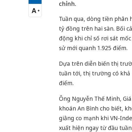
Cỡ chữ vừa
chỉnh.
A
+
Cỡ chữ lớn
Tuần qua, dòng tiền phân h
tỷ đồng trên hai sàn. Bối 
động khi chỉ số rơi sát mốc
sử mới quanh 1.925 điểm.
Dựa trên diễn biến thị trư
tuần tới, thị trường có khả
điểm.
Ông Nguyễn Thế Minh, Giá
khoán An Bình cho biết, khé
giằng co mạnh khi VN-Index
xuất hiện ngay từ đầu tuần