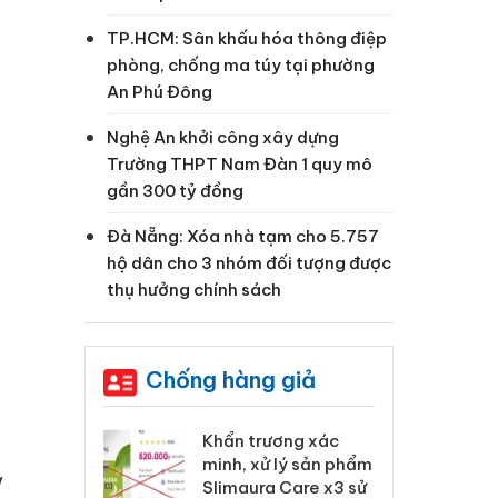
TP.HCM: Sân khấu hóa thông điệp
phòng, chống ma túy tại phường
An Phú Đông
Nghệ An khởi công xây dựng
Trường THPT Nam Đàn 1 quy mô
gần 300 tỷ đồng
Đà Nẵng: Xóa nhà tạm cho 5.757
hộ dân cho 3 nhóm đối tượng được
thụ hưởng chính sách
Chống hàng giả
 Tiêu hủy
Khẩn trương xác
Cà
ai hàng ngàn
minh, xử lý sản phẩm
cô
y
m nhập lậu,
Slimaura Care x3 sử
sả