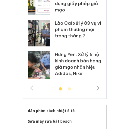
môi trường
dụng giấy phép giả
bả
anh
mạo
ki
 Thanh Hóa
Lào Cai xử lý 83 vụ vi
Cô
ại trong vụ
phạm thương mại
tìm
xuất, buôn
trong tháng 7
án
 sào giả
bá
Hưng Yên: Xử lý 6 hộ
óa: Tìm bị
Th
à
kinh doanh bán hàng
g vụ án buôn
hạ
giả mạo nhãn hiệu
h sữa
bá
Adidas, Nike
 giả
Mo
dán phim cách nhiệt ô tô
Sửa máy rửa bát bosch
ã