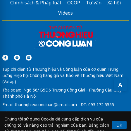
Chính sách & Pháp luật
OCOP
Tư vấn
Xã hội
Videos
Tạp chí điện tử Thương hiệu và Công luận của cơ quan Trung
ương Hiệp hội Chống hàng giả và Bảo vệ Thương hiệu Việt Nam
(Vatap)
A
Tòa soạn: Ngõ 56/ B5D6 Trương Công Giai - Phường Cầu Giấy -
Thành phố Hà Nội
Email:
thuonghieucongluan@gmail.com
- ĐT: 093 172 5555
Tổng Biên Tập: Vũ Đức Thuận
Chúng tôi sử dụng Cookie để cung cấp dịch vụ của
Giấy phép hoạt động báo chí điện tử số 64/GP-BTTTT do Bộ
chúng tôi và nâng cao trải nghiệm của bạn. Bằng cách
OK
Thông tin và Truyền thông cấp ngày 21/2/2020.