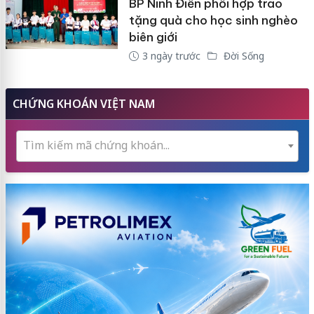
BP Ninh Điền phối hợp trao
tặng quà cho học sinh nghèo
biên giới
3 ngày trước
Đời Sống
CHỨNG KHOÁN VIỆT NAM
Tìm kiếm mã chứng khoán...