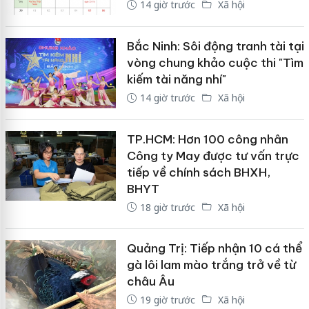
14 giờ trước
Xã hội
Bắc Ninh: Sôi động tranh tài tại
vòng chung khảo cuộc thi "Tìm
kiếm tài năng nhí"
14 giờ trước
Xã hội
TP.HCM: Hơn 100 công nhân
Công ty May được tư vấn trực
tiếp về chính sách BHXH,
BHYT
18 giờ trước
Xã hội
Quảng Trị: Tiếp nhận 10 cá thể
gà lôi lam mào trắng trở về từ
châu Âu
19 giờ trước
Xã hội