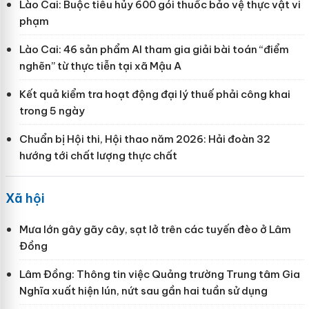
Lào Cai: Buộc tiêu hủy 600 gói thuốc bảo vệ thực vật vi
phạm
Lào Cai: 46 sản phẩm AI tham gia giải bài toán “điểm
nghẽn” từ thực tiễn tại xã Mậu A
Kết quả kiểm tra hoạt động đại lý thuế phải công khai
trong 5 ngày
Chuẩn bị Hội thi, Hội thao năm 2026: Hải đoàn 32
hướng tới chất lượng thực chất
Xã hội
Mưa lớn gây gãy cây, sạt lở trên các tuyến đèo ở Lâm
Đồng
Lâm Đồng: Thông tin việc Quảng trường Trung tâm Gia
Nghĩa xuất hiện lún, nứt sau gần hai tuần sử dụng