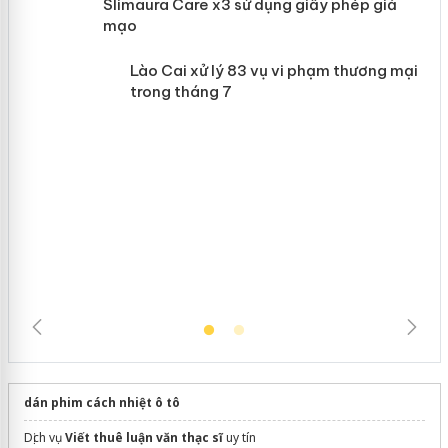
Khẩn trương xác minh, xử lý sản phẩm
 án
Slimaura Care x3 sử dụng giấy phép
giả mạo
Lào Cai xử lý 83 vụ vi phạm thương
mại trong tháng 7
dán phim cách nhiệt ô tô
Dịch vụ
Viết thuê luận văn thạc sĩ
uy tín