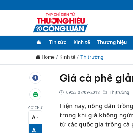
Tin tức
Kinh tế
Thương hiệu
Home
Kinh tế
Thị trường
Giá cà phê gi
09:53 07/09/2018
Thị trường
Hiện nay, nông dân trồng 
CỠ CHỮ
trong khi giá không ngừn
A
−
Cỡ chữ nhỏ
từ các quốc gia trồng cà 
A