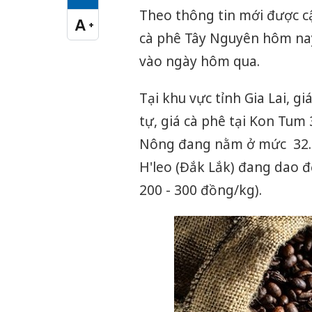
Cỡ chữ vừa
Theo thông tin mới được cậ
A
+
Cỡ chữ lớn
cà phê Tây Nguyên hôm nay
vào ngày hôm qua.
Tại khu vực tỉnh Gia Lai, 
tự, giá cà phê tại Kon Tum
Nông đang nằm ở mức 32.40
H'leo (Đắk Lắk) đang dao 
200 - 300 đồng/kg).