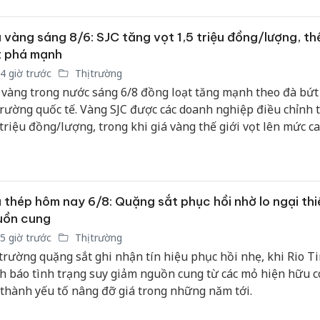
hại tron
bán bìn
Moyuum
 vàng sáng 8/6: SJC tăng vọt 1,5 triệu đồng/lượng, thế
t phá mạnh
An Gian
4 giờ trước
Thị trường
chủ mưu
 vàng trong nước sáng 6/8 đồng loạt tăng mạnh theo đà bứt
bán hàng
 trường quốc tế. Vàng SJC được các doanh nghiệp điều chỉnh t
Quốc ra
 triệu đồng/lượng, trong khi giá vàng thế giới vọt lên mức c
 7 tuần nhờ đồng USD suy yếu và kỳ vọng căng thẳng Trun
nhiệt.
 thép hôm nay 6/8: Quặng sắt phục hồi nhờ lo ngại thi
uồn cung
5 giờ trước
Thị trường
 trường quặng sắt ghi nhận tín hiệu phục hồi nhẹ, khi Rio Ti
h báo tình trạng suy giảm nguồn cung từ các mỏ hiện hữu c
 thành yếu tố nâng đỡ giá trong những năm tới.