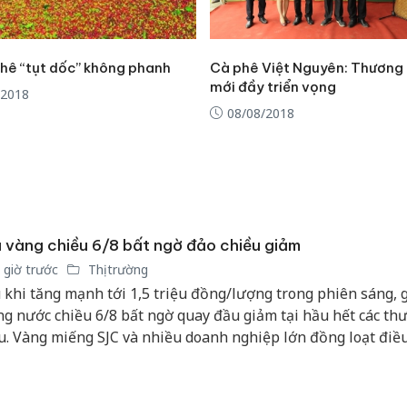
phê “tụt dốc” không phanh
Cà phê Việt Nguyên: Thương 
mới đầy triển vọng
/2018
08/08/2018
 vàng chiều 6/8 bất ngờ đảo chiều giảm
 giờ trước
Thị trường
 khi tăng mạnh tới 1,5 triệu đồng/lượng trong phiên sáng, 
Công an
tìm bị h
ng nước chiều 6/8 bất ngờ quay đầu giảm tại hầu hết các th
án sản 
u. Vàng miếng SJC và nhiều doanh nghiệp lớn đồng loạt điề
bán yến
m 600.000 đồng/lượng, song mặt bằng giá vẫn neo ở vùng ca
 triệu đồng/lượng.
Thanh H