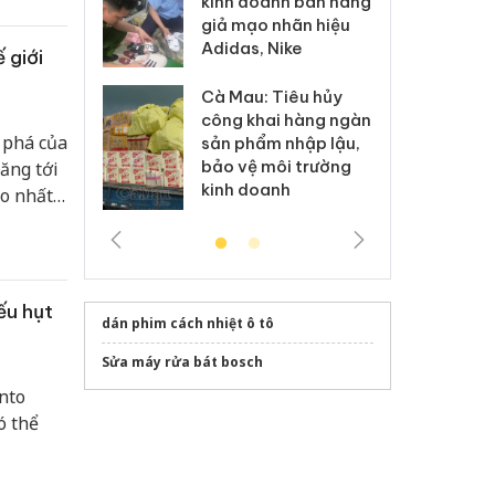
kinh doanh bán hàng
g vụ án buôn
hạ
giả mạo nhãn hiệu
h sữa
bá
Adidas, Nike
 giả
Mo
 giới
Cà Mau: Tiêu hủy
g: Đối tượng
An
công khai hàng ngàn
 đường dây
ch
 phá của
sản phẩm nhập lậu,
 giả tại Phú
bá
bảo vệ môi trường
ăng tới
 đầu thú
Qu
kinh doanh
ao nhất
g Đông
ếu hụt
dán phim cách nhiệt ô tô
Sửa máy rửa bát bosch
nto
ó thể