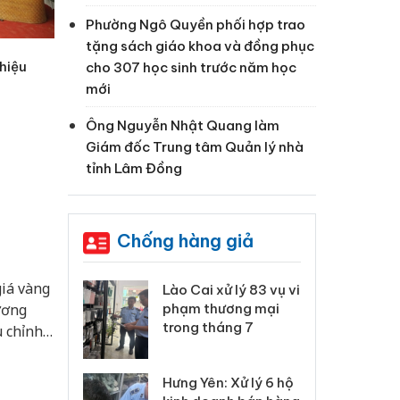
Phường Ngô Quyền phối hợp trao
tặng sách giáo khoa và đồng phục
hiệu
cho 307 học sinh trước năm học
mới
Ông Nguyễn Nhật Quang làm
Giám đốc Trung tâm Quản lý nhà
tỉnh Lâm Đồng
Chống hàng giả
giá vàng
 Thanh Hóa
Lào Cai xử lý 83 vụ vi
Cô
ại trong vụ
phạm thương mại
tìm
ương
xuất, buôn
trong tháng 7
án
u chỉnh
 sào giả
bá
o trên
Hưng Yên: Xử lý 6 hộ
óa: Tìm bị
Th