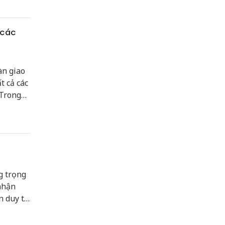
 các
àn giao
t cả các
 Trong
rì ổn
g trọng
nhận
 duy trì
00