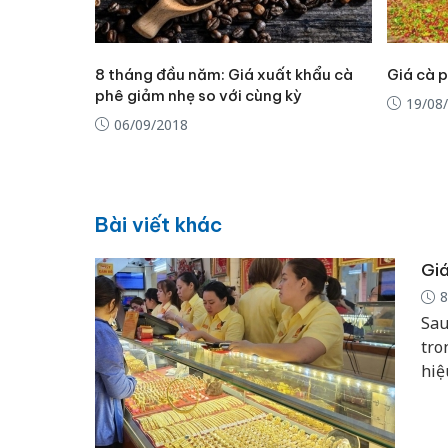
8 tháng đầu năm: Giá xuất khẩu cà
Giá cà 
phê giảm nhẹ so với cùng kỳ
19/08
06/09/2018
Bài viết khác
Giá
8
Sau
tro
hiệ
giả
142