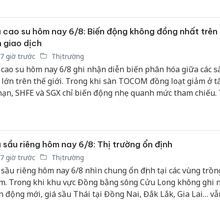
 cao su hôm nay 6/8: Biến động không đồng nhất trên
 giao dịch
7 giờ trước
Thị trường
 cao su hôm nay 6/8 ghi nhận diễn biến phân hóa giữa các s
h lớn trên thế giới. Trong khi sàn TOCOM đồng loạt giảm ở tấ
hạn, SHFE và SGX chỉ biến động nhẹ quanh mức tham chiếu.
c, giá thu mua mủ nước tại Công ty Cao su Mang Yang duy t
h ở mức 463 đồng/TSC/kg.
 sầu riêng hôm nay 6/8: Thị trường ổn định
7 giờ trước
Thị trường
 sầu riêng hôm nay 6/8 nhìn chung ổn định tại các vùng trồn
m. Trong khi khu vực Đồng bằng sông Cửu Long không ghi 
n động mới, giá sầu Thái tại Đồng Nai, Đắk Lắk, Gia Lai… vẫn
ức cao, đặc biệt đối với hàng đẹp loại A duy trì mức giá 85.0
g/kg.