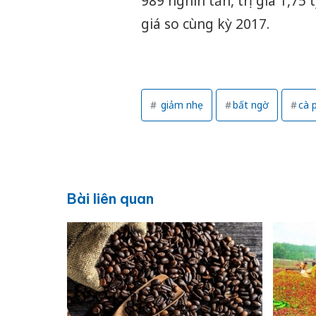
989 nghìn tấn, trị giá 1,75
giá so cùng kỳ 2017.
giảm nhẹ
bất ngờ
cà 
Bài liên quan