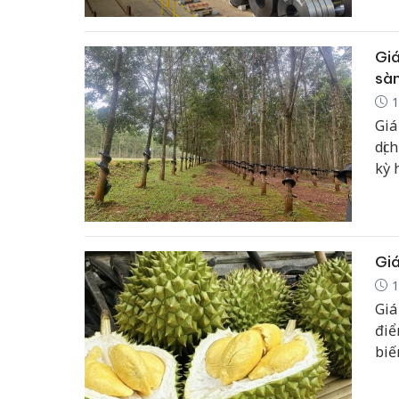
Giá
sàn
1
Giá
dịc
kỳ 
nướ
địn
Giá
1
Giá
điể
biế
ở m
đồn