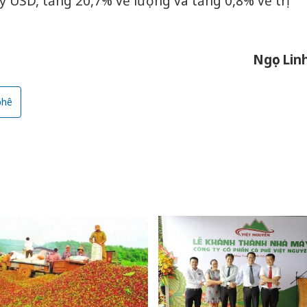
 tỷ USD, tăng 20,7% về lượng và tăng 0,8% về trị
Ngọc Lin
phê