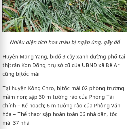
Nhiều diện tích hoa màu bị ngập úng, gãy đổ
Huyện Mang Yang, bị đổ 3 cây xanh đường phố tại
thị trấn Kon Dỡng; trụ sở cũ của UBND xã Đê Ar
cũng bị tốc mái.
Tại huyện Kông Chro, bị tốc mái 02 phòng trường
mầm non; sập 30 m tường rào của Phòng Tài
chính – Kế hoạch; 6 m tường rào của Phòng Văn
hóa – Thể thao; sập hoàn toàn 06 nhà dân, tốc
mái 37 nhà.