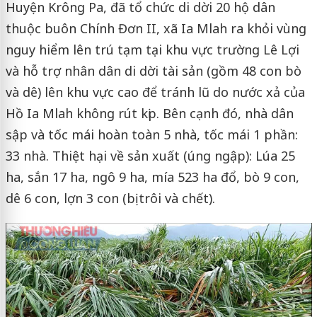
Huyện Krông Pa, đã tổ chức di dời 20 hộ dân
thuộc buôn Chính Đơn II, xã Ia Mlah ra khỏi vùng
nguy hiểm lên trú tạm tại khu vực trường Lê Lợi
và hỗ trợ nhân dân di dời tài sản (gồm 48 con bò
và dê) lên khu vực cao để tránh lũ do nước xả của
Hồ Ia Mlah không rút kịp. Bên cạnh đó, nhà dân
sập và tốc mái hoàn toàn 5 nhà, tốc mái 1 phần:
33 nhà. Thiệt hại về sản xuất (úng ngập): Lúa 25
ha, sắn 17 ha, ngô 9 ha, mía 523 ha đổ, bò 9 con,
dê 6 con, lợn 3 con (bị trôi và chết).