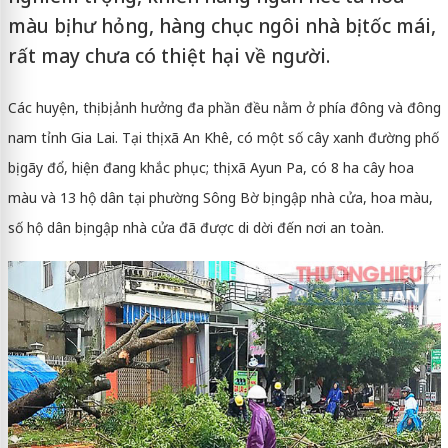
màu bị hư hỏng, hàng chục ngôi nhà bị tốc mái,
rất may chưa có thiệt hại về người.
Các huyện, thị bị ảnh hưởng đa phần đều nằm ở phía đông và đông
nam tỉnh Gia Lai. Tại thị xã An Khê, có một số cây xanh đường phố
bị gãy đổ, hiện đang khắc phục; thị xã Ayun Pa, có 8 ha cây hoa
màu và 13 hộ dân tại phường Sông Bờ bị ngập nhà cửa, hoa màu,
số hộ dân bị ngập nhà cửa đã được di dời đến nơi an toàn.