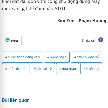
khối đất đá. Đơn vị thi công chủ động dùng máy
múc san gạt để đảm bảo ATGT.
Kim Yến - Phạm Hoàng
Chia sẻ
Print
nước sông dâng cao
nước ngập
cây cối gãy đổ
nhà tốc mái
bão số 12
hoa màu
thiệt hại
Bài liên quan