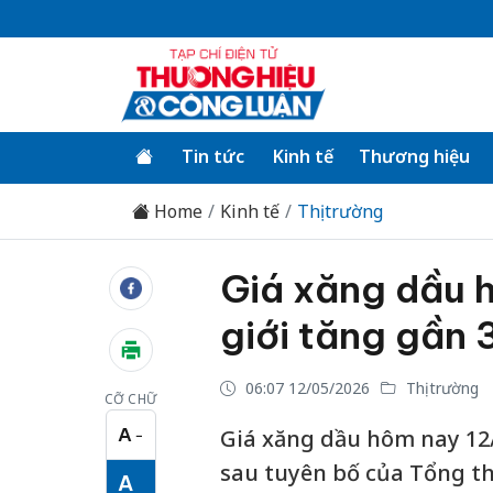
Tin tức
Kinh tế
Thương hiệu
Home
Kinh tế
Thị trường
Giá xăng dầu h
giới tăng gần
06:07 12/05/2026
Thị trường
CỠ CHỮ
A
Giá xăng dầu hôm nay 12/
−
Cỡ chữ nhỏ
sau tuyên bố của Tổng t
A