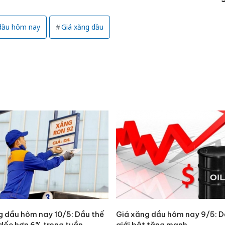
sản phẩ
bảo vệ 
dầu hôm nay
Giá xăng dầu
kinh do
Công an
tìm bị h
án sản 
bán yến
Thanh H
hại tron
bán bìn
Moyuum
g dầu hôm nay 10/5: Dầu thế
Giá xăng dầu hôm nay 9/5: D
 dốc hơn 6% trong tuần,
giới bật tăng mạnh