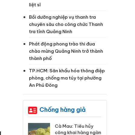
liệt sĩ
Bồi dưỡng nghiệp vụ thanh tra
chuyên sâu cho công chức Thanh
tra tỉnh Quảng Ninh
Phát động phong trào thi đua
chào mừng Quảng Ninh trở thành
thành phố
TP.HCM: Sân khấu hóa thông điệp
phòng, chống ma túy tại phường
An Phú Đông
Chống hàng giả
 Tiêu hủy
Khẩn trương xác
Cà
g
ai hàng ngàn
minh, xử lý sản phẩm
cô