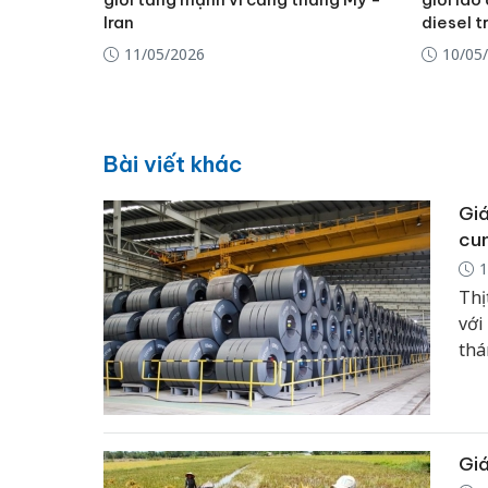
Iran
diesel 
11/05/2026
10/05
Bài viết khác
Giá
cun
1
Thị
với
thá
đi 
Giá