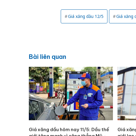
Giá xăng dầu 12/5
Giá xăng 
Bài liên quan
Giá xăng dầu hôm nay 11/5: Dầu thế
Giá xăn
giới tăng mạnh vì căng thẳng Mỹ -
giới lao