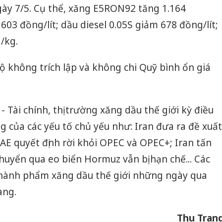
gày 7/5. Cụ thể, xăng E5RON92 tăng 1.164
03 đồng/lít; dầu diesel 0.05S giảm 678 đồng/lít;
/kg.
bộ không trích lập và không chi Quỹ bình ổn giá
Tài chính, thị trường xăng dầu thế giới kỳ điều
g của các yếu tố chủ yếu như: Iran đưa ra đề xuất
E quyết định rời khỏi OPEC và OPEC+; Iran tấn
uyển qua eo biển Hormuz vẫn bị hạn chế... Các
 thành phẩm xăng dầu thế giới những ngày qua
àng.
Cà Mau:
Thu Tran
công kh