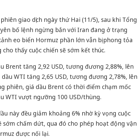
phiên giao dịch ngày thứ Hai (11/5), sau khi Tổng
ên bố lệnh ngừng bắn với Iran đang ở trạng
i cảnh eo biển Hormuz phần lớn vẫn bị phong tỏa
g cho thấy cuộc chiến sẽ sớm kết thúc.
dầu Brent tăng 2,92 USD, tương đương 2,88%, lên
 dầu WTI tăng 2,65 USD, tương đương 2,78%, lên
g phiên, giá dầu Brent có thời điểm chạm mốc
ầu WTI vượt ngưỡng 100 USD/thùng.
i dầu này đều giảm khoảng 6% nhờ kỳ vọng cuộc
sẽ sớm chấm dứt, qua đó cho phép hoạt động vận
muz được nối lại.