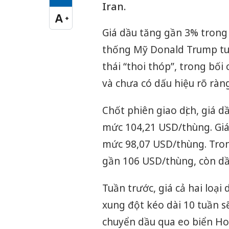
Cỡ chữ vừa
Iran.
A
+
Cỡ chữ lớn
Giá dầu tăng gần 3% trong 
thống Mỹ Donald Trump tuy
thái “thoi thóp”, trong bố
và chưa có dấu hiệu rõ ràn
Chốt phiên giao dịch, giá 
mức 104,21 USD/thùng. Giá
mức 98,07 USD/thùng. Tron
gần 106 USD/thùng, còn d
Tuần trước, giá cả hai loạ
xung đột kéo dài 10 tuần 
chuyển dầu qua eo biển Hor