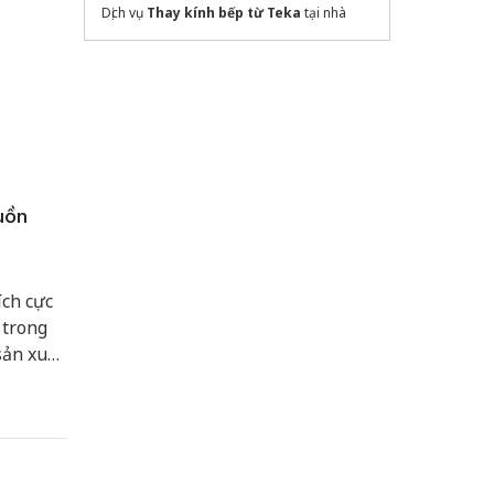
Dịch vụ
Thay kính bếp từ Teka
tại nhà
uồn
ích cực
 trong
sản xuất