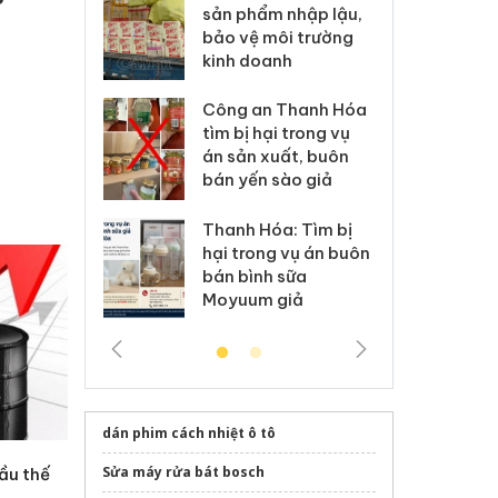
m nhập lậu,
Slimaura Care x3 sử
sả
môi trường
dụng giấy phép giả
bả
anh
mạo
ki
 Thanh Hóa
Lào Cai xử lý 83 vụ vi
Cô
ại trong vụ
phạm thương mại
tìm
xuất, buôn
trong tháng 7
án
 sào giả
bá
Hưng Yên: Xử lý 6 hộ
óa: Tìm bị
Th
kinh doanh bán hàng
g vụ án buôn
hạ
giả mạo nhãn hiệu
h sữa
bá
Adidas, Nike
 giả
Mo
dán phim cách nhiệt ô tô
Sửa máy rửa bát bosch
ầu thế