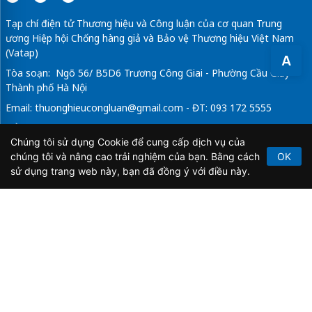
Tạp chí điện tử Thương hiệu và Công luận của cơ quan Trung
ương Hiệp hội Chống hàng giả và Bảo vệ Thương hiệu Việt Nam
(Vatap)
A
Tòa soạn: Ngõ 56/ B5D6 Trương Công Giai - Phường Cầu Giấy -
Thành phố Hà Nội
Email:
thuonghieucongluan@gmail.com
- ĐT: 093 172 5555
Tổng Biên Tập: Vũ Đức Thuận
Chúng tôi sử dụng Cookie để cung cấp dịch vụ của
Giấy phép hoạt động báo chí điện tử số 64/GP-BTTTT do Bộ
chúng tôi và nâng cao trải nghiệm của bạn. Bằng cách
OK
Thông tin và Truyền thông cấp ngày 21/2/2020.
sử dụng trang web này, bạn đã đồng ý với điều này.
Copyright © 2026
TẠP CHÍ THƯƠNG HIỆU & CÔNG
LUẬN
. All Rights Reserved.
Bản quyền thuộc Tạp chí Thương hiệu và Công luận. Cấm
sao chép dưới mọi hình thức nếu không có sự chấp thuận
bằng văn bản.