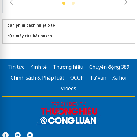
dán phim cách nhiệt ô tô
Sửa máy rửa bát bosch
Tin tức
Kinh tế
Thương hiệu
Chuyển động 389
Chính sách & Pháp luật
OCOP
Tư vấn
Xã hội
Videos