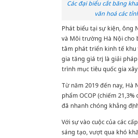
Các đại biểu cắt băng kh
văn hoá các tỉn
Phát biểu tại sự kiện, ôn
và Môi trường Hà Nội cho 
tâm phát triển kinh tế khu
gia tăng giá trị; là giải p
trình mục tiêu quốc gia xâ
Từ năm 2019 đến nay, Hà N
phẩm OCOP (chiếm 21,3% c
đã nhanh chóng khẳng định 
Với sự vào cuộc của các cấ
sáng tạo, vượt qua khó kh