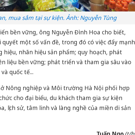
n, mua sắm tại sự kiện. Ảnh: Nguyễn Tùng
ển bền vững, ông Nguyễn Đình Hoa cho biết,
i quyết một số vấn đề, trong đó có việc đẩy mạnh
g hiệu, nhãn hiệu sản phẩm; quy hoạch, phát
ên liệu bền vững; phát triển và tham gia sâu vào
và quốc tế...
Sở Nông nghiệp và Môi trường Hà Nội phối hợp
 chức cho đại biểu, du khách tham gia sự kiện
, lịch sử, tâm linh và làng nghề của miền di sản
Công an
tìm bị h
án sản 
bán yến
Tuấn Ngọc
(t/h