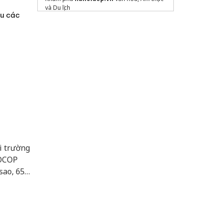
và Du lịch
ệu các
Sửa máy rửa bát bosch
i trường
 OCOP
sao, 657