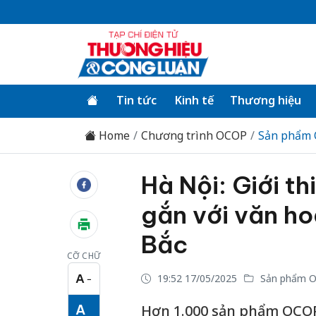
Tin tức
Kinh tế
Thương hiệu
Home
Chương trình OCOP
Sản phẩm
Hà Nội: Giới 
gắn với văn hoá
Bắc
CỠ CHỮ
A
19:52 17/05/2025
Sản phẩm 
−
Cỡ chữ nhỏ
A
Hơn 1.000 sản phẩm OCOP 