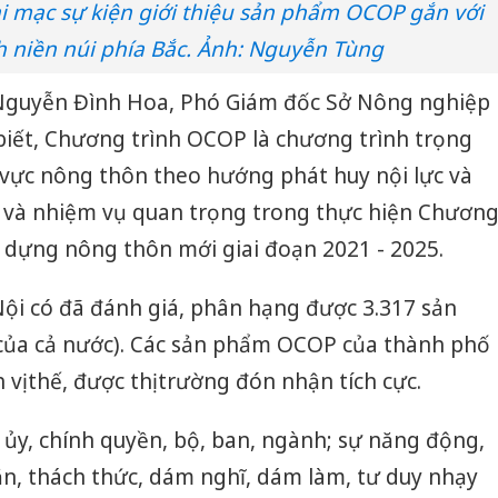
ai mạc sự kiện giới thiệu sản phẩm OCOP gắn với
h niền núi phía Bắc. Ảnh: Nguyễn Tùng
g Nguyễn Đình Hoa, Phó Giám đốc Sở Nông nghiệp
biết, Chương trình OCOP là chương trình trọng
 vực nông thôn theo hướng phát huy nội lực và
háp và nhiệm vụ quan trọng trong thực hiện Chươn
y dựng nông thôn mới giai đoạn 2021 - 2025.
ội có đã đánh giá, phân hạng được 3.317 sản
ủa cả nước). Các sản phẩm OCOP của thành phố
vị thế, được thị trường đón nhận tích cực.
p ủy, chính quyền, bộ, ban, ngành; sự năng động,
ăn, thách thức, dám nghĩ, dám làm, tư duy nhạy