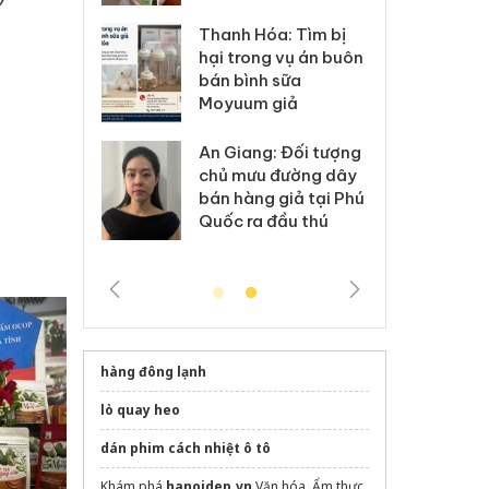
Hưng Yên: Xử lý 6 hộ
óa: Tìm bị
Th
kinh doanh bán hàng
g vụ án buôn
hạ
giả mạo nhãn hiệu
h sữa
bá
Adidas, Nike
 giả
Mo
Cà Mau: Tiêu hủy
g: Đối tượng
An
công khai hàng ngàn
 đường dây
ch
sản phẩm nhập lậu,
 giả tại Phú
bá
bảo vệ môi trường
 đầu thú
Qu
kinh doanh
hàng đông lạnh
lò quay heo
dán phim cách nhiệt ô tô
Khám phá
hanoidep.vn
Văn hóa, Ẩm thực