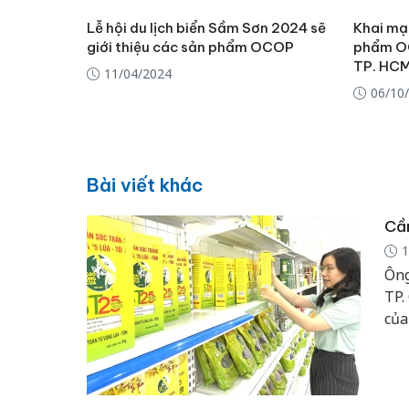
Lễ hội du lịch biển Sầm Sơn 2024 sẽ
Khai mạc
giới thiệu các sản phẩm OCOP
phẩm OC
TP. HC
11/04/2024
06/10
Bài viết khác
Cầ
1
Ông
TP.
của
sản