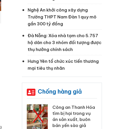
Nghệ An khởi công xây dựng
Trường THPT Nam Đàn 1 quy mô
gần 300 tỷ đồng
Đà Nẵng: Xóa nhà tạm cho 5.757
hộ dân cho 3 nhóm đối tượng được
thụ hưởng chính sách
Hưng Yên tổ chức xúc tiến thương
mại tiêu thụ nhãn
Chống hàng giả
 Thanh Hóa
Lào Cai xử lý 83 vụ vi
Cô
ại trong vụ
phạm thương mại
tìm
xuất, buôn
trong tháng 7
án
 sào giả
bá
)