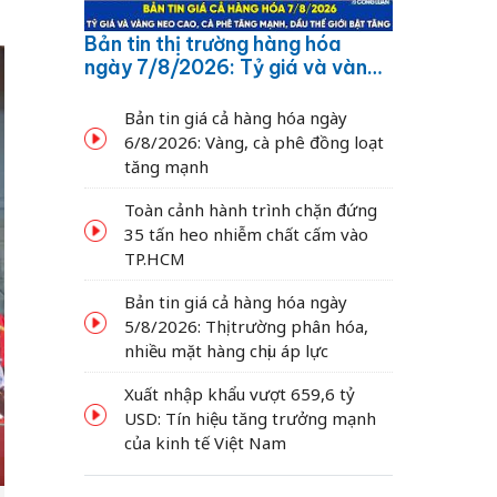
Bản tin thị trường hàng hóa
ngày 7/8/2026: Tỷ giá và vàng
neo cao, cà phê tăng mạnh,
dầu thế giới bật tăng
Bản tin giá cả hàng hóa ngày
6/8/2026: Vàng, cà phê đồng loạt
tăng mạnh
Toàn cảnh hành trình chặn đứng
35 tấn heo nhiễm chất cấm vào
TP.HCM
Bản tin giá cả hàng hóa ngày
5/8/2026: Thị trường phân hóa,
nhiều mặt hàng chịu áp lực
Xuất nhập khẩu vượt 659,6 tỷ
USD: Tín hiệu tăng trưởng mạnh
của kinh tế Việt Nam