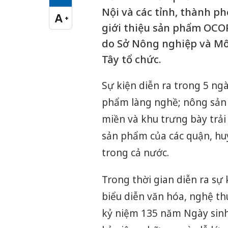
Cỡ chữ vừa
Nội và các tỉnh, thành ph
A
+
Cỡ chữ lớn
giới thiệu sản phẩm OCOP 
do Sở Nông nghiệp và Môi
Tây tổ chức.
Sự kiện diễn ra trong 5 ng
phẩm làng nghề; nông sản
miền và khu trưng bày trải
sản phẩm của các quận, huyệ
trong cả nước.
Trong thời gian diễn ra sự 
biểu diễn văn hóa, nghệ t
kỷ niệm 135 năm Ngày sinh 