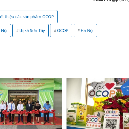
Thanh H
hại tron
iới thiệu các sản phẩm OCOP
bán bìn
Moyuum
 Nội
thị xã Sơn Tây
OCOP
Hà Nội
An Gian
chủ mưu
bán hàng
Quốc ra