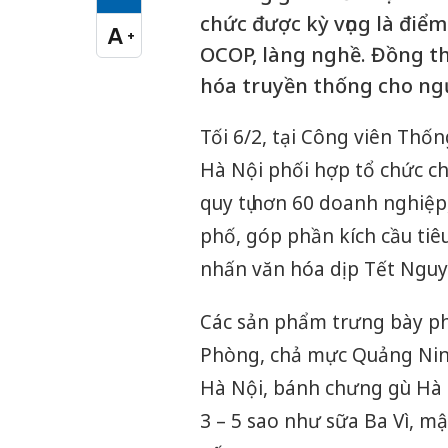
Cỡ chữ vừa
chức được kỳ vọng là điểm
A
+
Cỡ chữ lớn
OCOP, làng nghề. Đồng th
hóa truyền thống cho ng
Tối 6/2, tại Công viên T
Hà Nội phối hợp tổ chức ch
quy tụ hơn 60 doanh nghiệp
phố, góp phần kích cầu ti
nhấn văn hóa dịp Tết Nguy
Các sản phẩm trưng bày ph
Phòng, chả mực Quảng Ninh
Hà Nội, bánh chưng gù Hà 
3 – 5 sao như sữa Ba Vì, m