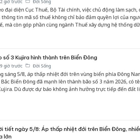
2 giờ trước
Đời Sống
o đại diện Cục Thuế, Bộ Tài chính, việc chủ động làm sạch,
 thông tin mã số thuế không chỉ bảo đảm quyền lợi của ngư
ế, mà còn góp phần cùng ngành Thuế xây dựng hệ thống dữ
n lý hiện đại, chính xác, phục vụ hiệu quả công tác quản lý t
 thiện môi trường kinh doanh.
 số 3 Kujira hình thành trên Biển Đông
9 giờ trước
Đời Sống
g sáng 5/8, áp thấp nhiệt đới trên vùng biển phía Đông Na
 Bắc Biển Đông đã mạnh lên thành bão số 3 năm 2026, có t
Kujira. Dù được dự báo không ảnh hưởng trực tiếp đến đất li
, bão vẫn gây biển động mạnh trên Biển Đông, trong khi n
 vực Bắc Bộ và Bắc Trung Bộ tiếp tục đối mặt nguy cơ mưa l
t và sạt lở đất.
i tiết ngày 5/8: Áp thấp nhiệt đới trên Biển Đông, nhiề
 lớn