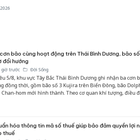
án sản 
/2026
bán yến
Thanh H
hại tron
bán bìn
Moyuum
cơn bão cùng hoạt động trên Thái Bình Dương, bão số
An Gian
 đổi hướng
chủ mưu
 giờ trước
Đời Sống
bán hàng
ều 5/8, khu vực Tây Bắc Thái Bình Dương ghi nhận ba cơn 
Quốc ra
g đồng thời, gồm bão số 3 Kujira trên Biển Đông, bão Dolp
 Chan-hom mới hình thành. Theo cơ quan khí tượng, điều 
hông nằm ở số lượng bão mà ở tác động của các hoàn lưu đố
n biến mưa, nắng tại Việt Nam và khu vực lân cận. Trong khi
3 được dự báo suy yếu thành áp thấp nhiệt đới khi tiến về p
on (Philippines) và không ảnh hưởng đến đất liền nước ta.
ẩn hóa thông tin mã số thuế giúp bảo đảm quyền lợi n
p thuế