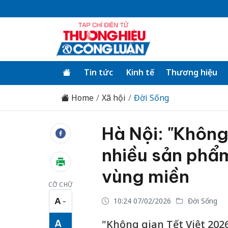
Tin tức
Kinh tế
Thương hiệu
Home
Xã hội
Đời Sống
Hà Nội: "Không
nhiều sản phẩ
vùng miền
CỠ CHỮ
A
10:24 07/02/2026
Đời Sống
−
Cỡ chữ nhỏ
A
"Không gian Tết Việt 202