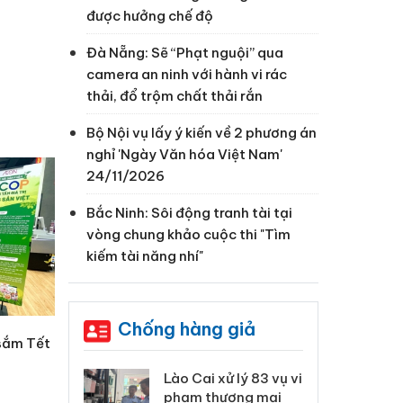
được hưởng chế độ
Đà Nẵng: Sẽ “Phạt nguội” qua
camera an ninh với hành vi rác
thải, đổ trộm chất thải rắn
Bộ Nội vụ lấy ý kiến về 2 phương án
nghỉ 'Ngày Văn hóa Việt Nam'
24/11/2026
Bắc Ninh: Sôi động tranh tài tại
vòng chung khảo cuộc thi "Tìm
kiếm tài năng nhí"
Chống hàng giả
sắm Tết
 Thanh Hóa
Lào Cai xử lý 83 vụ vi
Cô
ại trong vụ
phạm thương mại
tìm