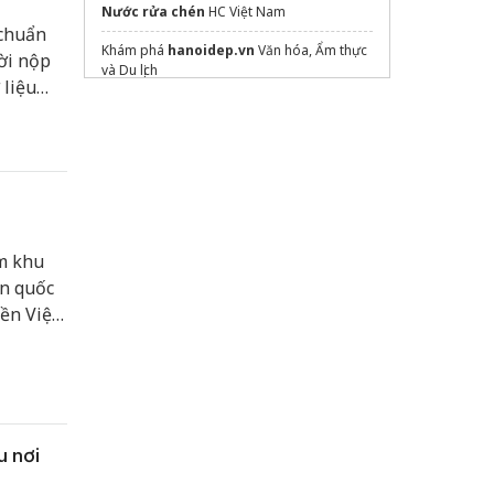
Nước rửa chén
HC Việt Nam
 chuẩn
Khám phá
hanoidep.vn
Văn hóa, Ẩm thực
ời nộp
và Du lịch
 liệu
Sửa máy rửa bát bosch
huế và
m khu
ên quốc
ền Việt
hiều
ớn, lũ
u nơi