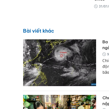
31/01
Bài viết khác
Ba 
ngờ
9
Chi
độn
bão
ý k
diễ
số 
Luz
Chu
nộ