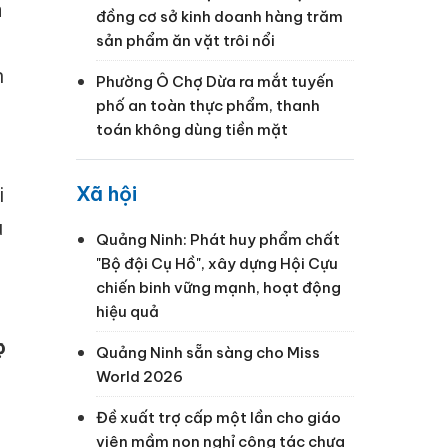
a
đồng cơ sở kinh doanh hàng trăm
sản phẩm ăn vặt trôi nổi
n
Phường Ô Chợ Dừa ra mắt tuyến
phố an toàn thực phẩm, thanh
toán không dùng tiền mặt
Xã hội
i
u
Quảng Ninh: Phát huy phẩm chất
"Bộ đội Cụ Hồ", xây dựng Hội Cựu
chiến binh vững mạnh, hoạt động
hiệu quả
c
Quảng Ninh sẵn sàng cho Miss
World 2026
Đề xuất trợ cấp một lần cho giáo
viên mầm non nghỉ công tác chưa