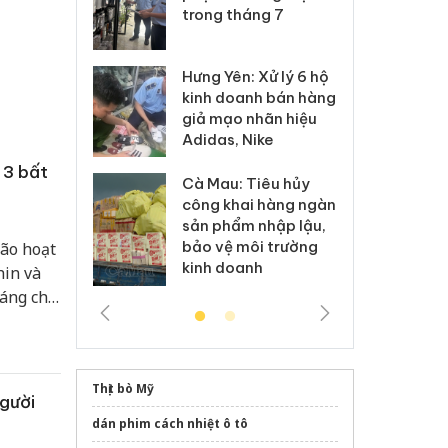
xuất, buôn
trong tháng 7
án
 sào giả
bá
Hưng Yên: Xử lý 6 hộ
óa: Tìm bị
Th
kinh doanh bán hàng
g vụ án buôn
hạ
giả mạo nhãn hiệu
h sữa
bá
Adidas, Nike
 giả
Mo
 3 bất
Cà Mau: Tiêu hủy
g: Đối tượng
An
công khai hàng ngàn
 đường dây
ch
sản phẩm nhập lậu,
 giả tại Phú
bá
bảo vệ môi trường
bão hoạt
 đầu thú
Qu
kinh doanh
hin và
đáng chú
i với
 đó, bão
hía đảo
Thịt bò Mỹ
gười
dán phim cách nhiệt ô tô