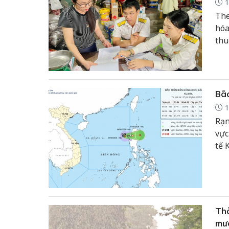
1
The
hóa
thu
quả
cải
Bão
1
Rạn
vực
tế 
Nam
khu
qué
Thờ
mưa