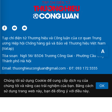
Tạp chí điện tử Thương hiệu và Công luận của cơ quan Trung
ương Hiệp hội Chống hàng giả và Bảo vệ Thương hiệu Việt Nam
(Vatap)
A
Tòa soạn: Ngõ 56/ B5D6 Trương Công Giai - Phường Cầu Giấy -
Thành phố Hà Nội
Email:
thuonghieucongluan@gmail.com
- ĐT: 093 172 5555
Tổng Biên Tập: Vũ Đức Thuận
Chúng tôi sử dụng Cookie để cung cấp dịch vụ của
Giấy phép hoạt động báo chí điện tử số 64/GP-BTTTT do Bộ
chúng tôi và nâng cao trải nghiệm của bạn. Bằng cách
OK
Thông tin và Truyền thông cấp ngày 21/2/2020.
sử dụng trang web này, bạn đã đồng ý với điều này.
Copyright © 2026
TẠP CHÍ THƯƠNG HIỆU & CÔNG