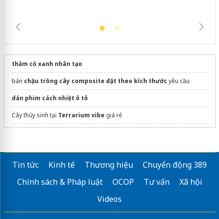
thảm cỏ xanh nhân tạo
bán
chậu trồng cây composite đặt theo kích thước
yêu cầu
dán phim cách nhiệt ô tô
Cây thủy sinh tại
Terrarium vibe
giá rẻ
Tìm hiểu
công ty cảnh quan
Sửa máy rửa bát bosch
Tin tức
Kinh tế
Thương hiệu
Chuyển động 389
Chính sách & Pháp luật
OCOP
Tư vấn
Xã hội
Videos