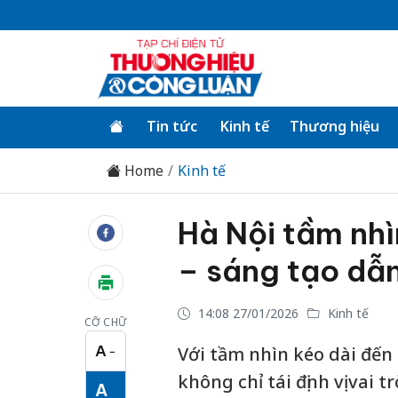
Tin tức
Kinh tế
Thương hiệu
Home
Kinh tế
Hà Nội tầm nhì
– sáng tạo dẫn
14:08 27/01/2026
Kinh tế
CỠ CHỮ
A
Với tầm nhìn kéo dài đến
−
Cỡ chữ nhỏ
không chỉ tái định vị vai 
A