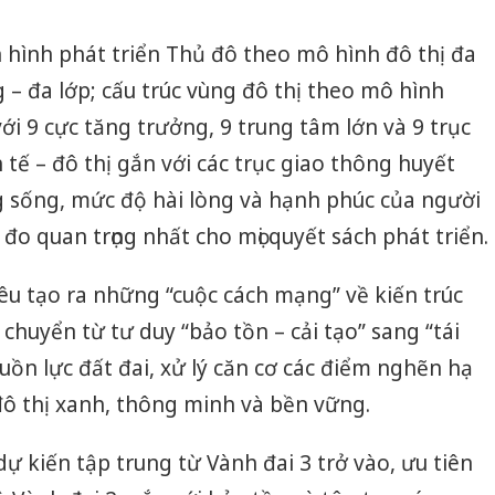
kinh doanh bán hàng
 án buôn
hại tro
giả mạo nhãn hiệu
bán bìn
Adidas, Nike
 hình phát triển Thủ đô theo mô hình đô thị đa
Moyuum
 – đa lớp; cấu trúc vùng đô thị theo mô hình
Cà Mau: Tiêu hủy
i tượng
An Gian
công khai hàng ngàn
ới 9 cực tăng trưởng, 9 trung tâm lớn và 9 trục
ng dây
chủ mư
sản phẩm nhập lậu,
 tại Phú
bán hàn
tế – đô thị gắn với các trục giao thông huyết
bảo vệ môi trường
thú
Quốc ra
kinh doanh
g sống, mức độ hài lòng và hạnh phúc của người
đo quan trọng nhất cho mọi quyết sách phát triển.
u tạo ra những “cuộc cách mạng” về kiến trúc
 chuyển từ tư duy “bảo tồn – cải tạo” sang “tái
nguồn lực đất đai, xử lý căn cơ các điểm nghẽn hạ
đô thị xanh, thông minh và bền vững.
 dự kiến tập trung từ Vành đai 3 trở vào, ưu tiên