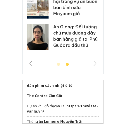
kinh doanh bán hàng
ng vụ án buôn
hạ
giả mạo nhãn hiệu
h sữa
bá
Adidas, Nike
 giả
M
Cà Mau: Tiêu hủy
g: Đối tượng
An
công khai hàng ngàn
u đường dây
c
sản phẩm nhập lậu,
g giả tại Phú
bá
bảo vệ môi trường
 đầu thú
Q
kinh doanh
dán phim cách nhiệt ô tô
The Centro Cần Giờ
Dự án khu đô thị Văn La:
https://thevista-
vanla.vn/
Thông tin
Lumiere Nguyễn Trãi