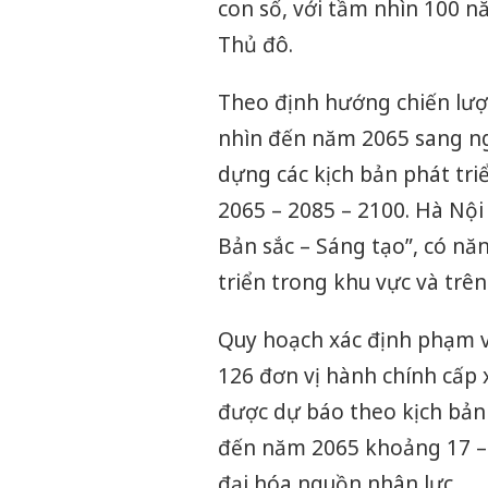
con số, với tầm nhìn 100 nă
Thủ đô.
Theo định hướng chiến lượ
nhìn đến năm 2065 sang ng
dựng các kịch bản phát tri
2065 – 2085 – 2100. Hà Nộ
Bản sắc – Sáng tạo”, có nă
triển trong khu vực và trên 
Quy hoạch xác định phạm vi
Công an Tha
126 đơn vị hành chính cấp 
tìm bị hại tr
án sản xuất,
được dự báo theo kịch bản
bán yến sào 
đến năm 2065 khoảng 17 – 1
Thanh Hóa: T
đại hóa nguồn nhân lực.