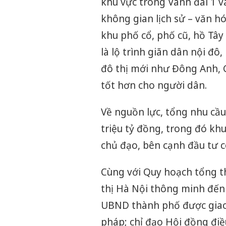
khu vực trong Vành đai 1 và
không gian lịch sử – văn h
khu phố cổ, phố cũ, hồ Tây
là lộ trình giãn dân nội đô, 
đô thị mới như Đông Anh, 
tốt hơn cho người dân.
Về nguồn lực, tổng nhu cầu
triệu tỷ đồng, trong đó kh
chủ đạo, bên cạnh đầu tư cô
Cùng với Quy hoạch tổng 
thị Hà Nội thông minh đến
UBND thành phố được giao t
pháp; chỉ đạo Hội đồng điề