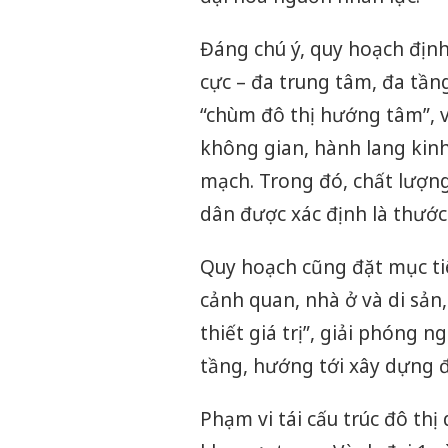
hại trong vụ
bán bình sữa
Đáng chú ý, quy hoạch định
Moyuum giả
cực – đa trung tâm, đa tầng
An Giang: Đố
“chùm đô thị hướng tâm”, v
chủ mưu đườ
bán hàng giả
không gian, hành lang kinh 
Quốc ra đầu 
mạch. Trong đó, chất lượn
dân được xác định là thước 
Quy hoạch cũng đặt mục tiê
cảnh quan, nhà ở và di sản,
thiết giá trị”, giải phóng 
tầng, hướng tới xây dựng 
Phạm vi tái cấu trúc đô thị