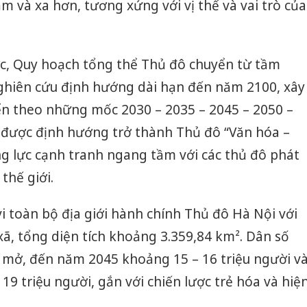
m và xa hơn, tương xứng với vị thế và vai trò của
c, Quy hoạch tổng thể Thủ đô chuyển từ tầm
hiên cứu định hướng dài hạn đến năm 2100, xây
ển theo những mốc 2030 – 2035 – 2045 – 2050 –
i được định hướng trở thành Thủ đô “Văn hóa –
ng lực cạnh tranh ngang tầm với các thủ đô phát
thế giới.
 toàn bộ địa giới hành chính Thủ đô Hà Nội với
nh Hóa
Lào Cai xử lý 83 vụ vi
Công a
xã, tổng diện tích khoảng 3.359,84 km². Dân số
ong vụ
phạm thương mại
tìm bị 
 buôn
trong tháng 7
án sản 
 mở, đến năm 2045 khoảng 15 – 16 triệu người v
giả
bán yến
9 triệu người, gắn với chiến lược trẻ hóa và hiệ
Hưng Yên: Xử lý 6 hộ
ìm bị
Thanh H