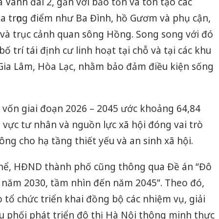
 Vành đai 2, gắn với bảo tồn và tôn tạo các
óa trọng điểm như Ba Đình, hồ Gươm và phụ cận,
 và trục cảnh quan sông Hồng. Song song với đó
bố trí tái định cư linh hoạt tại chỗ và tại các khu
Gia Lâm, Hòa Lạc, nhằm bảo đảm điều kiện sống
 vốn giai đoạn 2026 – 2045 ước khoảng 64,84
u vực tư nhân và nguồn lực xã hội đóng vai trò
ng cho hạ tầng thiết yếu và an sinh xã hội.
thể, HĐND thành phố cũng thông qua Đề án “Đô
 năm 2030, tầm nhìn đến năm 2045”. Theo đó,
ổ chức triển khai đồng bộ các nhiệm vụ, giải
u phối phát triển đô thị Hà Nội thông minh thực