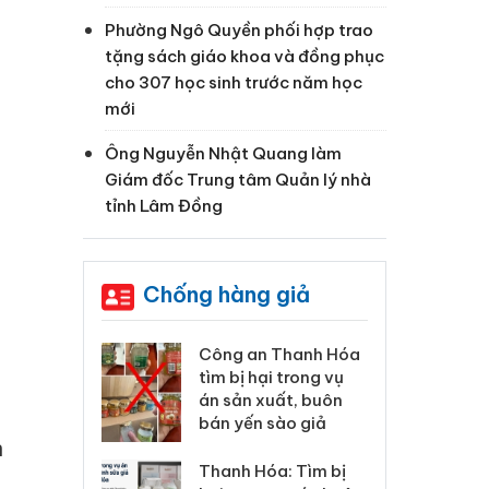
Phường Ngô Quyền phối hợp trao
tặng sách giáo khoa và đồng phục
cho 307 học sinh trước năm học
mới
Ông Nguyễn Nhật Quang làm
Giám đốc Trung tâm Quản lý nhà
tỉnh Lâm Đồng
Chống hàng giả
n Thanh Hóa
Lào Cai xử lý 83 vụ vi
C
hại trong vụ
phạm thương mại
tì
xuất, buôn
trong tháng 7
án
à
 sào giả
bá
n
Hưng Yên: Xử lý 6 hộ
óa: Tìm bị
T