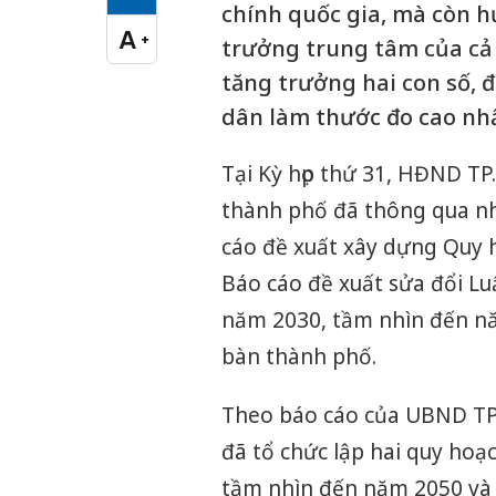
Cỡ chữ vừa
chính quốc gia, mà còn h
A
+
trưởng trung tâm của cả 
Cỡ chữ lớn
tăng trưởng hai con số, 
dân làm thước đo cao nhấ
Tại Kỳ họp thứ 31, HĐND TP
thành phố đã thông qua nhi
cáo đề xuất xây dựng Quy 
Báo cáo đề xuất sửa đổi Lu
năm 2030, tầm nhìn đến năm
bàn thành phố.
Theo báo cáo của UBND TP.
đã tổ chức lập hai quy hoạ
tầm nhìn đến năm 2050 và