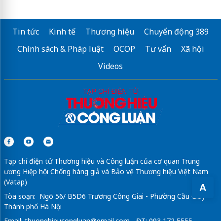
Tin tức
Kinh tế
Thương hiệu
Chuyển động 389
Chính sách & Pháp luật
OCOP
Tư vấn
Xã hội
Videos
Tạp chí điện tử Thương hiệu và Công luận của cơ quan Trung
ương Hiệp hội Chống hàng giả và Bảo vệ Thương hiệu Việt Nam
(Vatap)
A
Tòa soạn: Ngõ 56/ B5D6 Trương Công Giai - Phường Cầu Giấy -
Thành phố Hà Nội
Email:
thuonghieucongluan@gmail.com
- ĐT: 093 172 5555