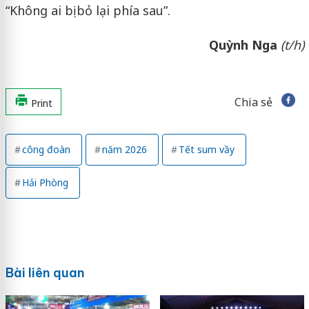
“Không ai bị bỏ lại phía sau”.
Quỳnh Nga
(t/h)
Chia sẻ
Print
công đoàn
năm 2026
Tết sum vầy
Hải Phòng
Bài liên quan