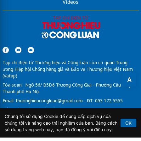
Videos
Tạp chí điện tử Thương hiệu và Công luận của cơ quan Trung
ương Hiệp hội Chống hàng giả và Bảo vệ Thương hiệu Việt Nam
(Vatap)
A
Tòa soạn: Ngõ 56/ B5D6 Trương Công Giai - Phường Cầu Giấy -
Thành phố Hà Nội
Email:
thuonghieucongluan@gmail.com
- ĐT: 093 172 5555
Tổng Biên Tập: Vũ Đức Thuận
Chúng tôi sử dụng Cookie để cung cấp dịch vụ của
Giấy phép hoạt động báo chí điện tử số 64/GP-BTTTT do Bộ
chúng tôi và nâng cao trải nghiệm của bạn. Bằng cách
OK
Thông tin và Truyền thông cấp ngày 21/2/2020.
sử dụng trang web này, bạn đã đồng ý với điều này.