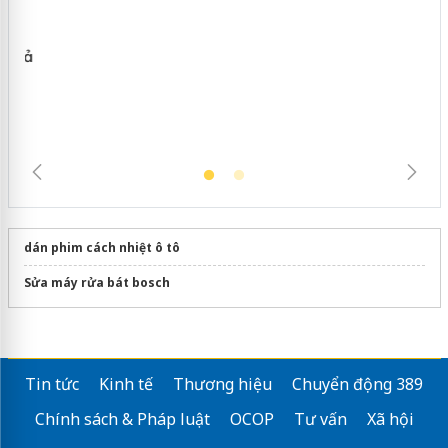
Lào Cai xử lý 83 vụ vi phạm thương
mại trong tháng 7
dán phim cách nhiệt ô tô
Sửa máy rửa bát bosch
Tin tức
Kinh tế
Thương hiệu
Chuyển động 389
Chính sách & Pháp luật
OCOP
Tư vấn
Xã hội