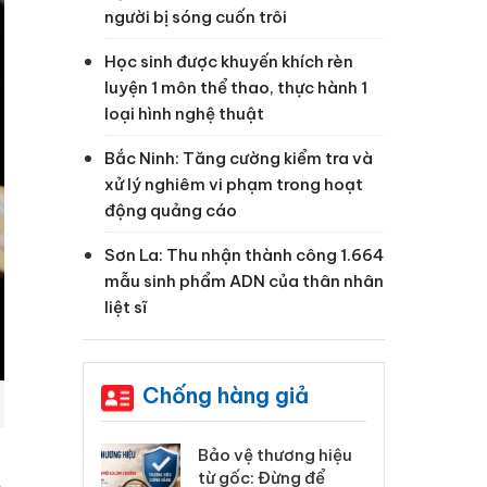
người bị sóng cuốn trôi
Học sinh được khuyến khích rèn
luyện 1 môn thể thao, thực hành 1
loại hình nghệ thuật
Bắc Ninh: Tăng cường kiểm tra và
xử lý nghiêm vi phạm trong hoạt
động quảng cáo
Sơn La: Thu nhận thành công 1.664
mẫu sinh phẩm ADN của thân nhân
liệt sĩ
Chống hàng giả
: Xử lý 6 hộ
Bảo vệ thương hiệu
Hư
anh bán hàng
từ gốc: Đừng để
ki