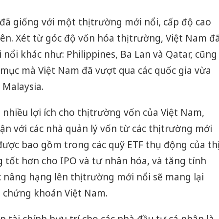
đã giống với một thị trường mới nổi, cấp độ cao
iên. Xét từ góc độ vốn hóa thị trường, Việt Nam đ
 nổi khác như: Philippines, Ba Lan và Qatar, cũng
mục mà Việt Nam đã vượt qua các quốc gia vừa
 Malaysia.
nhiều lợi ích cho thị trường vốn của Việt Nam,
n với các nhà quản lý vốn từ các thị trường mới
 được bao gồm trong các quỹ ETF thụ động của thị
 tốt hơn cho IPO và tư nhân hóa, và tăng tính
c nâng hạng lên thị trường mới nổi sẽ mang lại
o chứng khoán Việt Nam.
áp tài chính hưu trí cho các nhà đầu tư cá nhân là