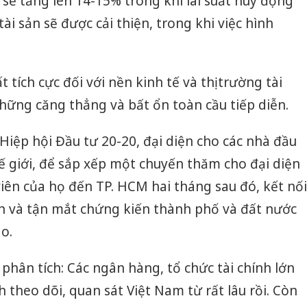
sẽ tăng lên 14-15% trong khi lãi suất huy động
ài sản sẽ được cải thiện, trong khi việc hình
tích cực đối với nền kinh tế và thị trường tài
hững căng thẳng và bất ổn toàn cầu tiếp diễn.
 Hiệp hội Đầu tư 20-20, đại diện cho các nhà đầu
hế giới, để sắp xếp một chuyến thăm cho đại diện
iên của họ đến TP. HCM hai tháng sau đó, kết nối
an và tận mắt chứng kiến thành phố và đất nước
o.
phân tích: Các ngân hàng, tổ chức tài chính lớn
h theo dõi, quan sát Việt Nam từ rất lâu rồi. Còn