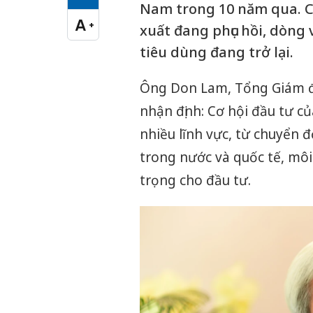
Cỡ chữ vừa
Nam trong 10 năm qua. C
A
+
xuất đang phục hồi, dòng
Cỡ chữ lớn
tiêu dùng đang trở lại.
Ông Don Lam, Tổng Giám đố
nhận định: Cơ hội đầu tư c
nhiều lĩnh vực, từ chuyển đ
trong nước và quốc tế, môi
trọng cho đầu tư.