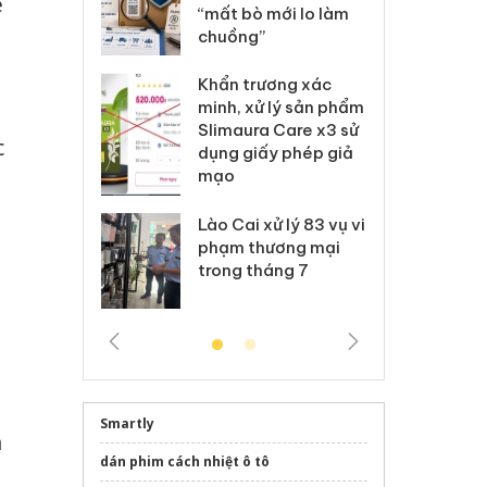
ệ
 nhãn hiệu
“mất bò mới lo làm
gi
Nike
chuồng”
Ad
 Tiêu hủy
Khẩn trương xác
Cà
ai hàng ngàn
minh, xử lý sản phẩm
cô
m nhập lậu,
Slimaura Care x3 sử
sả
c
môi trường
dụng giấy phép giả
bả
anh
mạo
ki
 Thanh Hóa
Lào Cai xử lý 83 vụ vi
Cô
ại trong vụ
phạm thương mại
tìm
xuất, buôn
trong tháng 7
án
 sào giả
bá
Smartly
n
dán phim cách nhiệt ô tô