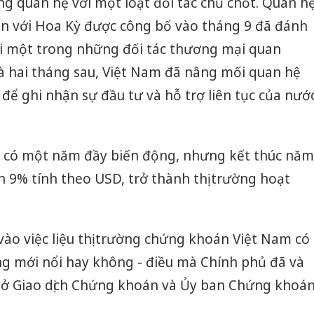
g quan hệ với một loạt đối tác chủ chốt. Quan h
giả mạo
ện với Hoa Kỳ được công bố vào tháng 9 đã đánh
Adidas, 
i một trong những đối tác thương mại quan
Cà Mau:
công kh
à hai tháng sau, Việt Nam đã nâng mối quan hệ
sản phẩ
để ghi nhận sự đầu tư và hỗ trợ liên tục của nướ
bảo vệ 
kinh do
Công an
ã có một năm đầy biến động, nhưng kết thúc năm
tìm bị h
án sản 
 9% tính theo USD, trở thành thị trường hoạt
bán yến
ào việc liệu thị trường chứng khoán Việt Nam có
ng mới nổi hay không - điều mà Chính phủ đã và
i Sở Giao dịch Chứng khoán và Ủy ban Chứng khoá