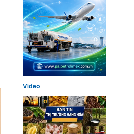
n
i
Video