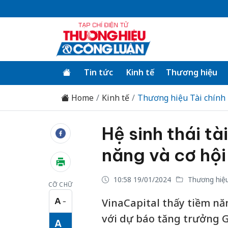
Tin tức
Kinh tế
Thương hiệu
Home
Kinh tế
Thương hiệu Tài chính
Hệ sinh thái t
năng và cơ hội
10:58 19/01/2024
Thương hiệu
CỠ CHỮ
A
VinaCapital thấy tiềm nă
−
Cỡ chữ nhỏ
với dự báo tăng trưởng G
A