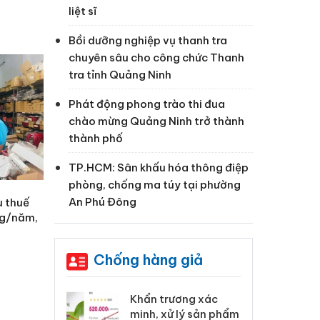
liệt sĩ
Bồi dưỡng nghiệp vụ thanh tra
chuyên sâu cho công chức Thanh
tra tỉnh Quảng Ninh
Phát động phong trào thi đua
chào mừng Quảng Ninh trở thành
thành phố
TP.HCM: Sân khấu hóa thông điệp
phòng, chống ma túy tại phường
An Phú Đông
u thuế
ồng/năm,
Chống hàng giả
 Tiêu hủy
Khẩn trương xác
Cà
ai hàng ngàn
minh, xử lý sản phẩm
cô