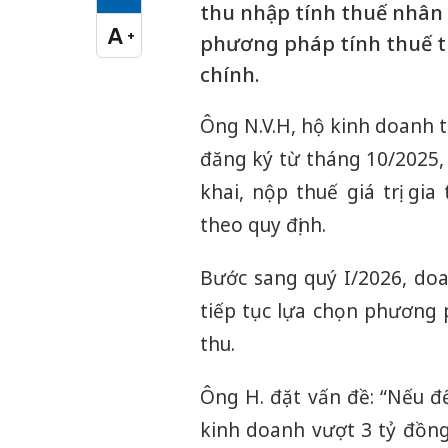
Cỡ chữ vừa
thu nhập tính thuế nhân v
A
+
phương pháp tính thuế th
Cỡ chữ lớn
chính.
Ông N.V.H, hộ kinh doanh t
đăng ký từ tháng 10/2025,
khai, nộp thuế giá trị gi
theo quy định.
Bước sang quý I/2026, do
tiếp tục lựa chọn phương 
thu.
Ông H. đặt vấn đề: “Nếu đ
kinh doanh vượt 3 tỷ đồng