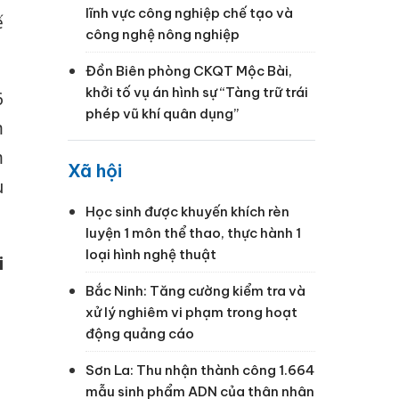
lĩnh vực công nghiệp chế tạo và
ế
công nghệ nông nghiệp
Đồn Biên phòng CKQT Mộc Bài,
khởi tố vụ án hình sự “Tàng trữ trái
6
phép vũ khí quân dụng”
m
m
Xã hội
u
Học sinh được khuyến khích rèn
luyện 1 môn thể thao, thực hành 1
loại hình nghệ thuật
i
Bắc Ninh: Tăng cường kiểm tra và
xử lý nghiêm vi phạm trong hoạt
động quảng cáo
Sơn La: Thu nhận thành công 1.664
mẫu sinh phẩm ADN của thân nhân