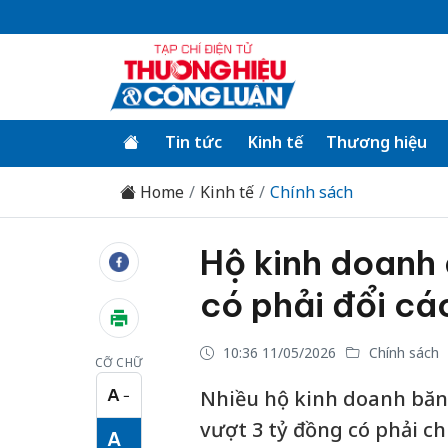
Tin tức
Kinh tế
Thương hiệu
Home
Kinh tế
Chính sách
Hộ kinh doanh 
có phải đổi cá
10:36 11/05/2026
Chính sách
CỠ CHỮ
A
Nhiều hộ kinh doanh băn
−
Cỡ chữ nhỏ
vượt 3 tỷ đồng có phải 
A