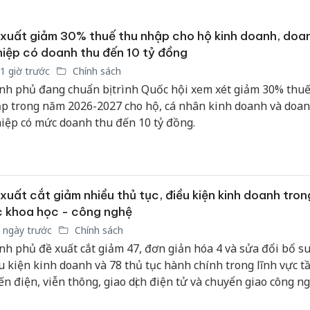
sản phẩ
bảo vệ 
xuất giảm 30% thuế thu nhập cho hộ kinh doanh, doa
kinh do
iệp có doanh thu đến 10 tỷ đồng
Công an
1 giờ trước
Chính sách
tìm bị h
nh phủ đang chuẩn bị trình Quốc hội xem xét giảm 30% thuế
án sản 
p trong năm 2026-2027 cho hộ, cá nhân kinh doanh và doa
bán yến
iệp có mức doanh thu đến 10 tỷ đồng.
Thanh H
hại tron
bán bìn
Moyuum
xuất cắt giảm nhiều thủ tục, điều kiện kinh doanh trong
 khoa học - công nghệ
 ngày trước
Chính sách
nh phủ đề xuất cắt giảm 47, đơn giản hóa 4 và sửa đổi bổ s
u kiện kinh doanh và 78 thủ tục hành chính trong lĩnh vực t
ến điện, viễn thông, giao dịch điện tử và chuyển giao công ng