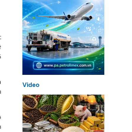
c
ê
5
à
Video
h
ộ
h