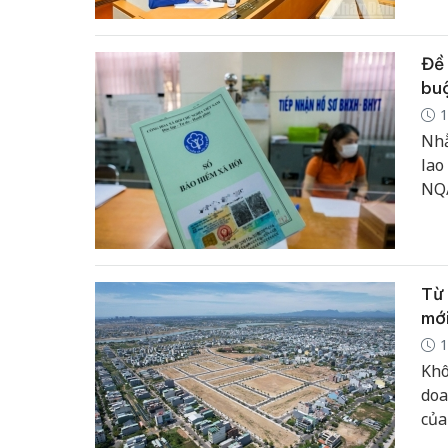
Đề 
bu
1
Nhằ
lao
NQ/
xuấ
tro
41/
Từ 
mới
1
Khô
doa
của
đẩy