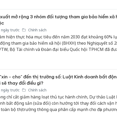
xuất mở rộng 3 nhóm đối tượng tham gia bảo hiểm xã 
ộc
 ngày trước
Chính sách
m hiện thực hóa mục tiêu đến năm 2030 đạt khoảng 60% l
 động tham gia bảo hiểm xã hội (BHXH) theo Nghị quyết số 2
TW, Bộ Tài chính và Đoàn đại biểu Quốc hội TPHCM đã đưa
t bổ sung 3 nhóm đối tượng mới vào diện tham gia BHXH b
ng dự thảo Luật sửa đổi, bổ sung một số điều của Luật BHX
2024/QH15.
"xin - cho" đến thị trường số: Luật Kinh doanh bất độ
 sẽ thay đổi điều gì?
 ngày trước
Chính sách
ng chỉ cắt giảm hàng loạt thủ tục hành chính, Dự thảo Luật
nh bất động sản (sửa đổi) còn hướng tới thay đổi cách vận
 toàn bộ thị trường thông qua phân cấp mạnh cho địa phươn
 giao dịch điện tử, xây dựng cơ sở dữ liệu số và tăng cường 