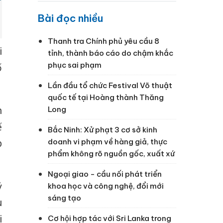
Bài đọc nhiều
Thanh tra Chính phủ yêu cầu 8
i
tỉnh, thành báo cáo do chậm khắc
phục sai phạm
ố
Lần đầu tổ chức Festival Võ thuật
quốc tế tại Hoàng thành Thăng
h
Long
ế
Bắc Ninh: Xử phạt 3 cơ sở kinh
doanh vi phạm về hàng giả, thực
p
phẩm không rõ nguồn gốc, xuất xứ
Ngoại giao - cầu nối phát triển
ỷ
khoa học và công nghệ, đổi mới
sáng tạo
u
i
Cơ hội hợp tác với Sri Lanka trong