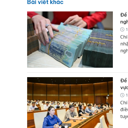
Bài viết khác
Đề 
ngh
1
Chí
nhậ
ngh
Đề 
vực
1
Chí
điề
tuy