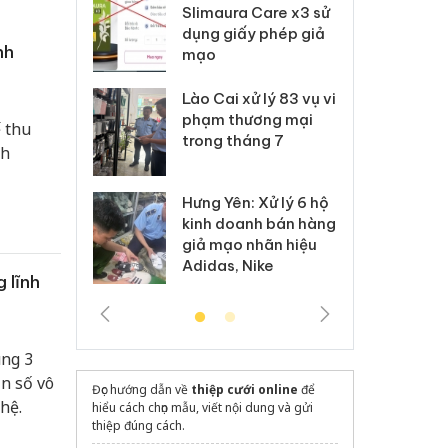
m nhập lậu,
Slimaura Care x3 sử
sả
môi trường
dụng giấy phép giả
bả
nh
anh
mạo
ki
 Thanh Hóa
Lào Cai xử lý 83 vụ vi
Cô
ại trong vụ
phạm thương mại
tìm
 thu
xuất, buôn
trong tháng 7
án
nh
 sào giả
bá
Hưng Yên: Xử lý 6 hộ
óa: Tìm bị
Th
kinh doanh bán hàng
g vụ án buôn
hạ
giả mạo nhãn hiệu
h sữa
bá
Adidas, Nike
 giả
Mo
 lĩnh
ung 3
ần số vô
Đọc hướng dẫn về
thiệp cưới online
để
hệ.
hiểu cách chọn mẫu, viết nội dung và gửi
thiệp đúng cách.