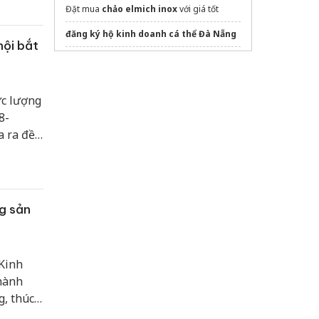
Đặt mua
chảo elmich inox
với giá tốt
đăng ký hộ kinh doanh cá thể Đà Nẵng
hội bắt
Lắp đặt
Mái nhôm cuốn che nắng
ngoài
trời
máy rửa bát
ực lượng
8-
suadienmayantam chuyên
sửa điều hoà
 ra đề
tại đà nẵng
uy tín giá rẻ
ắt buộc
Kệ tivi chung cư
1m4 1m6 1m8
H số
xưởng sản xuất hộp thiếc
ng sản
dán phim cách nhiệt ô tô
Sửa máy rửa bát bosch
 Kinh
 hành
g, thúc
hậu