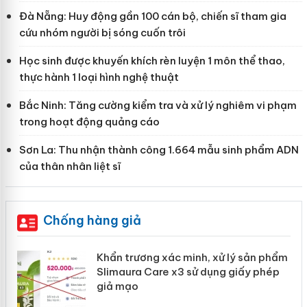
Đà Nẵng: Huy động gần 100 cán bộ, chiến sĩ tham gia
cứu nhóm người bị sóng cuốn trôi
Học sinh được khuyến khích rèn luyện 1 môn thể thao,
thực hành 1 loại hình nghệ thuật
Bắc Ninh: Tăng cường kiểm tra và xử lý nghiêm vi phạm
trong hoạt động quảng cáo
Sơn La: Thu nhận thành công 1.664 mẫu sinh phẩm ADN
của thân nhân liệt sĩ
Chống hàng giả
ản
Khẩn trương xác minh, xử lý sản phẩm
Slimaura Care x3 sử dụng giấy phép
giả mạo