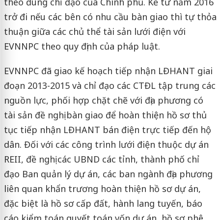
theo đúng chỉ đạo của Chính phủ. Kể từ năm 2016
trở đi nếu các bên có nhu cầu bàn giao thì tự thỏa
thuận giữa các chủ thể tài sản lưới điện với
EVNNPC theo quy định của pháp luật.
EVNNPC đã giao kế hoạch tiếp nhận LĐHANT giai
đoạn 2013-2015 và chỉ đạo các CTĐL tập trung các
nguồn lực, phối hợp chặt chẽ với địa phương có
tài sản đề nghị bàn giao để hoàn thiện hồ sơ thủ
tục tiếp nhận LĐHANT bán điện trực tiếp đến hộ
dân. Đối với các công trình lưới điện thuộc dự án
REII, đề nghị các UBND các tỉnh, thành phố chỉ
đạo Ban quản lý dự án, các ban ngành địa phương
liên quan khẩn trương hoàn thiện hồ sơ dự án,
đặc biệt là hồ sơ cấp đất, hành lang tuyến, báo
cáo kiểm toán quyết toán vốn dự án, hồ sơ phê