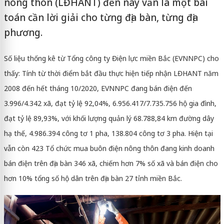
nông thôn (LĐHANT) đến nay vẫn là một bài
toán cần lời giải cho từng địa bàn, từng địa
phương.
Số liệu thống kê từ Tổng công ty Điện lực miền Bắc (EVNNPC) cho
thấy: Tính từ thời điểm bắt đầu thực hiện tiếp nhận LĐHANT năm
2008 đến hết tháng 10/2020, EVNNPC đang bán điện đến
3.996/4.342 xã, đạt tỷ lệ 92,04%, 6.956.417/7.735.756 hộ gia đình,
đạt tỷ lệ 89,93%, với khối lượng quản lý 68.788,84 km đường dây
hạ thế, 4.986.394 công tơ 1 pha, 138.804 công tơ 3 pha. Hiện tại
vẫn còn 423 Tổ chức mua buôn điện nông thôn đang kinh doanh
bán điện trên địa bàn 346 xã, chiếm hơn 7% số xã và bán điện cho
hơn 10% tổng số hộ dân trên địa bàn 27 tỉnh miền Bắc.