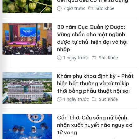
đến quả đều có thể sử dụng
7 giờ trước
Sức Khỏe
30 năm Cục Quản lý Dược:
Vững chắc cho một ngành
dược tự chủ, hiện đại và hội
nhập
1 ngày trước
Sức Khỏe
Khám phụ khoa định kỳ - Phát
hiện bất thường và xử trí kịp
thời bằng phẫu thuật nội soi
1 ngày trước
Sức Khỏe
Cần Thơ: Cứu sống nữ bệnh
nhân xuất huyết não nguy cơ
tử vong