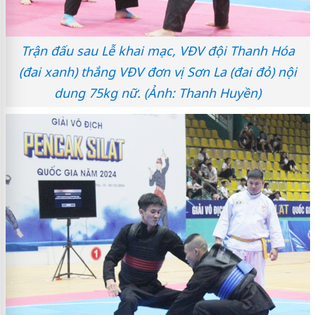
Trận đấu sau Lễ khai mạc, VĐV đội Thanh Hóa
(đai xanh) thắng VĐV đơn vị Sơn La (đai đỏ) nội
dung 75kg nữ. (Ảnh: Thanh Huyền)