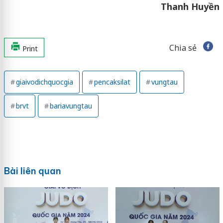
Thanh Huyền
Chia sẻ
Print
giaivodichquocgia
pencaksilat
vungtau
brvt
bariavungtau
Bài liên quan