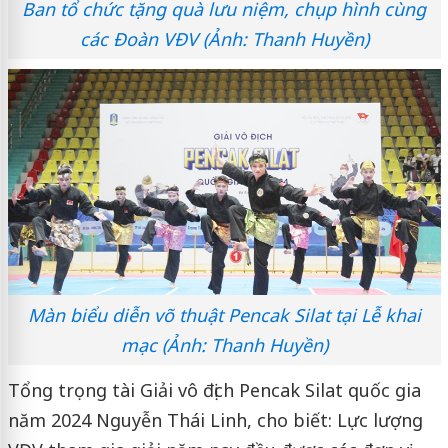
Ban tổ chức tặng quà lưu niệm, chụp hình cùng
các Đoàn VĐV (Ảnh: Thanh Huyền)
Màn biểu diễn võ thuật Pencak Silat tại Lễ khai
mạc (Ảnh: Thanh Huyền)
Tổng trọng tài Giải vô địch Pencak Silat quốc gia
năm 2024 Nguyễn Thái Linh, cho biết: Lực lượng