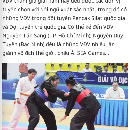
VĐV tham gia giải năm nay đều được các đơn vị
tuyển chọn với đội ngũ xuất sắc nhất, trong đó có
những VĐV trong đội tuyển Pencak Silat quốc gia
và Đội tuyển trẻ quốc gia. Có thể kể đến VĐV
Nguyễn Tấn Sang (TP. Hồ Chí Minh); Nguyễn Duy
Tuyến (Bắc Ninh) đều là những VĐV nhiều lần
giành vô địch thế giới, châu Á, SEA Games…