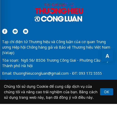
Tạp chí điện tử Thương hiệu và Công luận của cơ quan Trung
ương Hiệp hội Chống hàng giả và Bảo vệ Thương hiệu Việt Nam
(Vatap)
A
Tòa soạn: Ngõ 56/ B5D6 Trương Công Giai - Phường Cầu Giấy -
Thành phố Hà Nội
Email:
thuonghieucongluan@gmail.com
- ĐT: 093 172 5555
Tổng Biên Tập: Vũ Đức Thuận
Chúng tôi sử dụng Cookie để cung cấp dịch vụ của
Giấy phép hoạt động báo chí điện tử số 64/GP-BTTTT do Bộ
chúng tôi và nâng cao trải nghiệm của bạn. Bằng cách
OK
Thông tin và Truyền thông cấp ngày 21/2/2020.
sử dụng trang web này, bạn đã đồng ý với điều này.