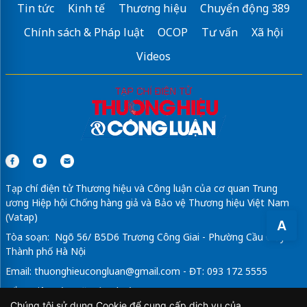
Tin tức
Kinh tế
Thương hiệu
Chuyển động 389
Tham khảo
Xe tải 1 tấn
uy tín
Chính sách & Pháp luật
OCOP
Tư vấn
Xã hội
Sửa máy rửa bát bosch
Videos
Tạp chí điện tử Thương hiệu và Công luận của cơ quan Trung
ương Hiệp hội Chống hàng giả và Bảo vệ Thương hiệu Việt Nam
(Vatap)
A
Tòa soạn: Ngõ 56/ B5D6 Trương Công Giai - Phường Cầu Giấy -
Thành phố Hà Nội
Email:
thuonghieucongluan@gmail.com
- ĐT: 093 172 5555
Tổng Biên Tập: Vũ Đức Thuận
Chúng tôi sử dụng Cookie để cung cấp dịch vụ của