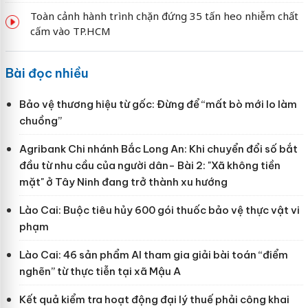
Toàn cảnh hành trình chặn đứng 35 tấn heo nhiễm chất
cấm vào TP.HCM
Bài đọc nhiều
Bảo vệ thương hiệu từ gốc: Đừng để “mất bò mới lo làm
chuồng”
Agribank Chi nhánh Bắc Long An: Khi chuyển đổi số bắt
đầu từ nhu cầu của người dân- Bài 2: "Xã không tiền
mặt" ở Tây Ninh đang trở thành xu hướng
Lào Cai: Buộc tiêu hủy 600 gói thuốc bảo vệ thực vật vi
phạm
Lào Cai: 46 sản phẩm AI tham gia giải bài toán “điểm
nghẽn” từ thực tiễn tại xã Mậu A
Kết quả kiểm tra hoạt động đại lý thuế phải công khai