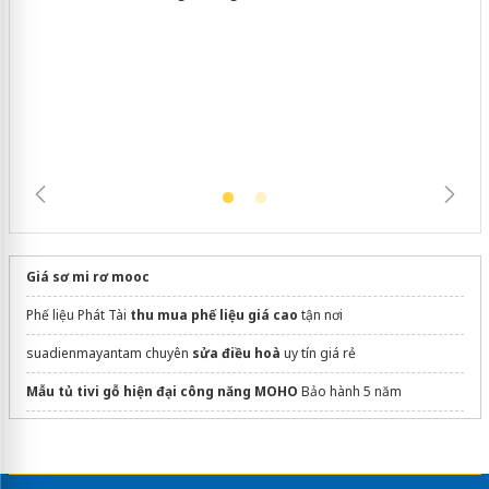
Lào Cai xử lý 83 vụ vi phạm thương
mại trong tháng 7
Giá sơ mi rơ mooc
Phế liệu Phát Tài
thu mua phế liệu giá cao
tận nơi
suadienmayantam chuyên
sửa điều hoà
uy tín giá rẻ
Mẫu tủ tivi gỗ hiện đại công năng MOHO
Bảo hành 5 năm
gia công bao bì nhựa
dán phim cách nhiệt ô tô