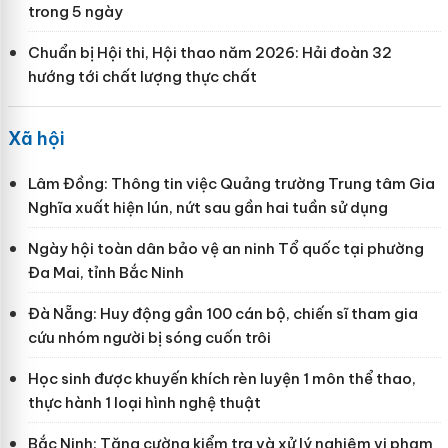
trong 5 ngày
Chuẩn bị Hội thi, Hội thao năm 2026: Hải đoàn 32
hướng tới chất lượng thực chất
Xã hội
Lâm Đồng: Thông tin việc Quảng trường Trung tâm Gia
Nghĩa xuất hiện lún, nứt sau gần hai tuần sử dụng
Ngày hội toàn dân bảo vệ an ninh Tổ quốc tại phường
Đa Mai, tỉnh Bắc Ninh
Đà Nẵng: Huy động gần 100 cán bộ, chiến sĩ tham gia
cứu nhóm người bị sóng cuốn trôi
Học sinh được khuyến khích rèn luyện 1 môn thể thao,
thực hành 1 loại hình nghệ thuật
Bắc Ninh: Tăng cường kiểm tra và xử lý nghiêm vi phạm