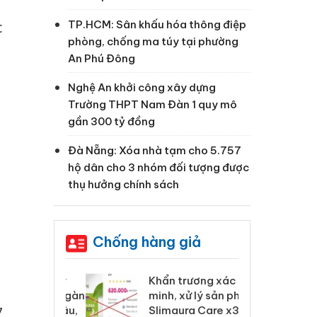
à
TP.HCM: Sân khấu hóa thông điệp
c
phòng, chống ma túy tại phường
An Phú Đông
Nghệ An khởi công xây dựng
Trường THPT Nam Đàn 1 quy mô
gần 300 tỷ đồng
Đà Nẵng: Xóa nhà tạm cho 5.757
hộ dân cho 3 nhóm đối tượng được
thụ hưởng chính sách
Chống hàng giả
 Tiêu hủy
Khẩn trương xác
Cà
ai hàng ngàn
minh, xử lý sản phẩm
cô
m nhập lậu,
Slimaura Care x3 sử
sả
7