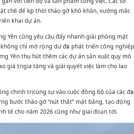
gắn với tiến độ và sản phẩm công việc. Các sở
ặt chẽ để kịp thời tháo gỡ khó khăn, vướng mắc
riển khai dự án.
ưng Yên cũng yêu cầu đẩy nhanh giải phóng mặt
không chỉ mở rộng dư địa phát triển công nghiệ
ng Yên thu hút thêm các dự án sản xuất quy mô
 giá trị gia tăng và giải quyết việc làm cho lao
ng chính trị cùng sự vào cuộc đồng bộ của các địa
g bước tháo gỡ “nút thắt” mặt bằng, tạo động
nh tế cho năm 2026 cũng như giai đoạn tới.