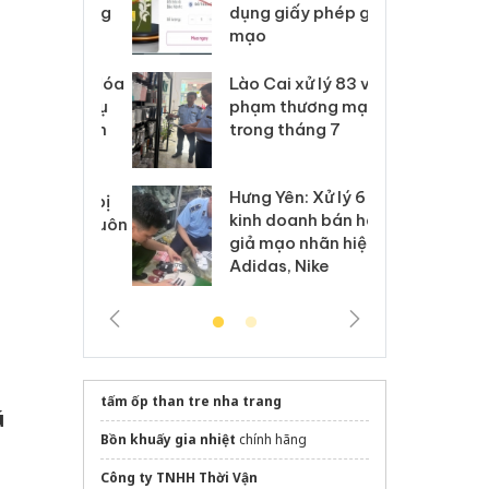
môi trường
dụng giấy phép giả
bả
anh
mạo
ki
g
 Thanh Hóa
Lào Cai xử lý 83 vụ vi
Cô
ại trong vụ
phạm thương mại
tìm
xuất, buôn
trong tháng 7
án
 sào giả
bá
Hưng Yên: Xử lý 6 hộ
óa: Tìm bị
Th
kinh doanh bán hàng
g vụ án buôn
hạ
giả mạo nhãn hiệu
h sữa
bá
Adidas, Nike
 giả
Mo
tấm ốp than tre nha trang
ú
Bồn khuấy gia nhiệt
chính hãng
Công ty TNHH Thời Vận