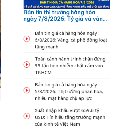
Bản tin thị trường hàng hóa
ngày 7/8/2026: Tỷ giá và vàng
neo cao, cà phê tăng mạnh,
dầu thế giới bật tăng
Bản tin giá cả hàng hóa ngày
6/8/2026: Vàng, cà phê đồng loạt
tăng mạnh
Toàn cảnh hành trình chặn đứng
35 tấn heo nhiễm chất cấm vào
TP.HCM
Bản tin giá cả hàng hóa ngày
5/8/2026: Thị trường phân hóa,
nhiều mặt hàng chịu áp lực
Xuất nhập khẩu vượt 659,6 tỷ
USD: Tín hiệu tăng trưởng mạnh
của kinh tế Việt Nam