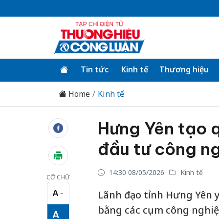
Tin tức
Kinh tế
Thương hiệu
Home
Kinh tế
Hưng Yên tạo q
đầu tư công n
14:30 08/05/2026
Kinh tế
CỠ CHỮ
A
Lãnh đạo tỉnh Hưng Yên y
−
Cỡ chữ nhỏ
bằng các cụm công nghiệ
A