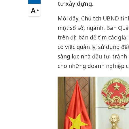
Cỡ chữ vừa
tư xây dựng.
A
+
Cỡ chữ lớn
Mới đây, Chủ tịch UBND tỉ
một số sở, ngành, Ban Quản
trên địa bàn để tìm các gi
có việc quản lý, sử dụng đ
sàng lọc nhà đầu tư, tránh 
cho những doanh nghiệp có