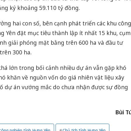
bảo vệ 
ăng ký khoảng 59.110 tỷ đồng.
kinh do
ưởng hai con số, bên cạnh phát triển các khu côn
Công an
tìm bị h
 Yên đặt mục tiêu thành lập ít nhất 15 khu, cụm
án sản 
bán yến
nh giải phóng mặt bằng trên 600 ha và đầu tư
trên 300 ha.
Thanh H
hại tron
bán bìn
khá lớn trong bối cảnh nhiều dự án vẫn gặp khó
Moyuum
khó khăn về nguồn vốn do giá nhiên vật liệu xây
 số dự án vướng mắc do chưa nhận được sự đồng
Bùi T
công nghiệp tỉnh Hưng Yên
Chủ tịch tỉnh Hưng Yên