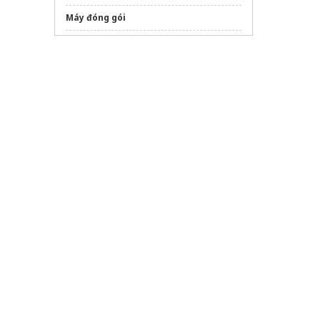
Máy đóng gói
bột đá CaCO3
Tìm hiểu Robot cho kho thông minh
autovts.com
Báo giá
Cốc lọc đường ống
chính hãng
dán phim cách nhiệt ô tô
Giá Sàn Nhựa Giả Gỗ Hèm Khóa
Sửa máy rửa bát bosch