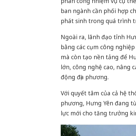
phân công nhiệm vụ cụ thể 
ban ngành cần phối hợp ch
phát sinh trong quá trình t
Ngoài ra, lãnh đạo tỉnh H
bằng các cụm công nghiệp 
mà còn tạo nền tảng để Hư
lớn, công nghệ cao, nâng cao
động địa phương.
Với quyết tâm của cả hệ thố
phương, Hưng Yên đang từn
lực mới cho tăng trưởng ki