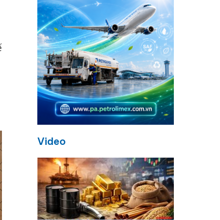
ế
Video