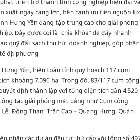
hát triển trở thành tỉnh công nghiệp hiện đại v
n xuất ngày càng lớn, bên cạnh ưu tiên nguồn lự
tỉnh Hưng Yên đang tập trung cao cho giải phóng
iệp. Đây được coi là “chìa khóa” để đẩy nhanh
tạo quỹ đất sạch thu hút doanh nghiệp, góp phần
tế địa phương.
Hưng Yên, hiện toàn tỉnh quy hoạch 117 cụm
tích khoảng 7.096 ha. Trong đó, 83/117 cụm công
uyết định thành lập với tổng diện tích gần 4.520
 công tác giải phóng mặt bằng như Cụm công
 Lễ; Đồng Than; Trần Cao – Quang Hưng; Quán
Cà Mau:
công kh
sản phẩ
iếp nhận các dự án đầu tư thứ cấp với tổng số 49