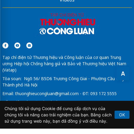
Tạp chí điện tử Thương hiệu và Công luận của cơ quan Trung
ương Hiệp hội Chống hàng giả và Bảo vệ Thương hiệu Việt Nam
(Vatap)
A
Tòa soạn: Ngõ 56/ B5D6 Trương Công Giai - Phường Cầu Giấy -
Thành phố Hà Nội
Email:
thuonghieucongluan@gmail.com
- ĐT: 093 172 5555
Tổng Biên Tập: Vũ Đức Thuận
Chúng tôi sử dụng Cookie để cung cấp dịch vụ của
Giấy phép hoạt động báo chí điện tử số 64/GP-BTTTT do Bộ
chúng tôi và nâng cao trải nghiệm của bạn. Bằng cách
OK
Thông tin và Truyền thông cấp ngày 21/2/2020.
sử dụng trang web này, bạn đã đồng ý với điều này.