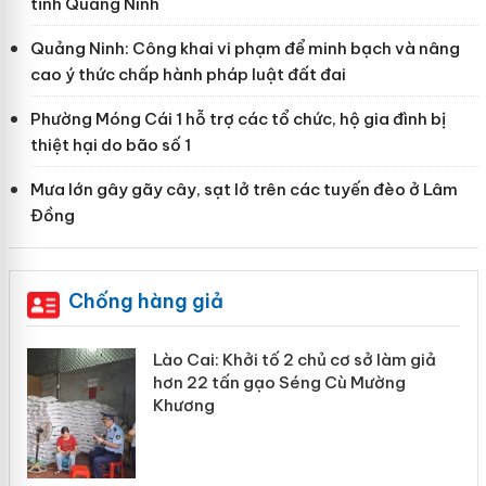
tỉnh Quảng Ninh
Quảng Ninh: Công khai vi phạm để minh bạch và nâng
cao ý thức chấp hành pháp luật đất đai
Phường Móng Cái 1 hỗ trợ các tổ chức, hộ gia đình bị
thiệt hại do bão số 1
Mưa lớn gây gãy cây, sạt lở trên các tuyến đèo ở Lâm
Đồng
Chống hàng giả
mại
Lào Cai: Khởi tố 2 chủ cơ sở làm giả
hơn 22 tấn gạo Séng Cù Mường
Khương
àng